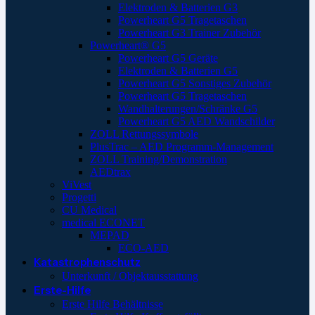
Elektroden & Batterien G3
Powerheart G5 Tragetaschen
Powerheart G3 Trainer Zubehör
Powerheart® G5
Powerheart G5 Geräte
Elektroden & Batterien G5
Powerheart G5 Sonstiges Zubehör
Powerheart G5 Tragetaschen
Wandhalterungen/Schränke G5
Powerheart G5 AED Wandschilder
ZOLL Rettungssymbole
PlusTrac – AED Programm-Management
ZOLL Training/Demonstration
AEDtrax
ViVest
Progetti
CU Medical
medical ECONET
MEPAD
ECO-AED
Katastrophenschutz
Unterkunft / Objektausstattung
Erste-Hilfe
Erste Hilfe Behältnisse