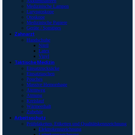
Akkumulatoren
Medizinische Lampen
Laryngoskope
Otoskope
Medizinische Papiere
Geräte / Sonstiges
Zahnarzt
Handschuhe
Nitril
Latex
Vinyl
Taktische Medizin
Einsatzrucksäcke
Einsatztaschen
Pouches
Massive Hemorrhage
Atemweg
Atmung
Kreislauf
Wärmeerhalt
Zubehör
Arbeitsschutz
Prüfplaketten, Etiketten und Qualitätskennzeichnung
Elektrokennzeichnung
Leiterkennzeichnung