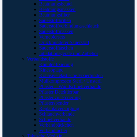
Beatmungsbeutel
Beatmungsmasken
Beatmungsfilter
Sauerstoffbrillen
Sauerstoffverbindungsschlauch
Sauerstoffmasken
Verneblersets
Druckminderer Sauerstoff
Sauerstofftaschen
Inhalationsgeräte und Zubehör
Verbandstoffe
Kanülenfixierung
Kinesoptape
Kohäsive elastische Fixierbinden
Mullkompressen Steril / Unsteril
Pflaster – Wundschnellverbände
Pflaster Detektierbar
Pflaster zur Fixierung
Pflasterspender
Replantatversorgung
Schlauchverbände
Schnellverbände
Verbandpäckchen
Verbandtücher
Taktische Medizin