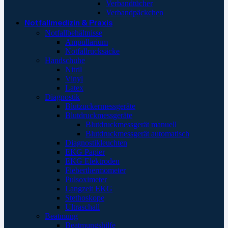
Verbandtücher
Verbandpäckchen
Notfallmedizin & Praxis
Notfallbehältnisse
Ampullarium
Notfallrucksäcke
Handschuhe
Nitril
Vinyl
Latex
Diagnostik
Blutzuckermessgeräte
Blutdruckmessgeräte
Blutdruckmessgerät manuell
Blutdruckmessgerät automatisch
Diagnostikleuchten
EKG Papier
EKG Elektroden
Fieberthermometer
Pulsoximeter
Langzeit EKG
Stethoskope
Ultraschall
Beatmung
Beatmungshilfe