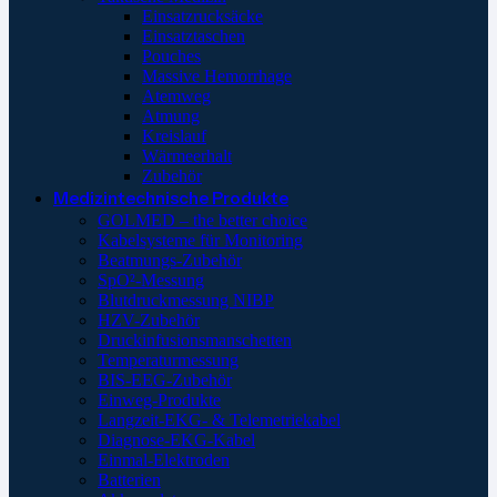
Einsatzrucksäcke
Einsatztaschen
Pouches
Massive Hemorrhage
Atemweg
Atmung
Kreislauf
Wärmeerhalt
Zubehör
Medizintechnische Produkte
GOLMED – the better choice
Kabelsysteme für Monitoring
Beatmungs-Zubehör
SpO²-Messung
Blutdruckmessung NIBP
HZV-Zubehör
Druckinfusionsmanschetten
Temperaturmessung
BIS-EEG-Zubehör
Einweg-Produkte
Langzeit-EKG- & Telemetriekabel
Diagnose-EKG-Kabel
Einmal-Elektroden
Batterien