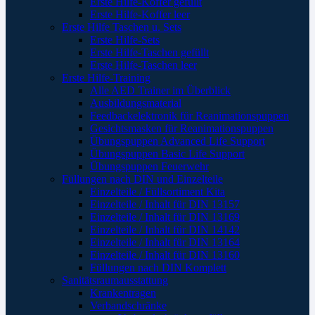
Erste Hilfe-Koffer gefüllt
Erste Hilfe-Koffer leer
Erste Hilfe Taschen u. Sets
Erste Hilfe-Sets
Erste Hilfe-Taschen gefüllt
Erste Hilfe-Taschen leer
Erste Hilfe-Training
Alle AED Trainer im Überblick
Ausbildungsmaterial
Feedbackelektronik für Reanimationspuppen
Gesichtsmasken für Reanimationspuppen
Übungspuppen Advanced Life Support
Übungspuppen Basic Life Support
Übungspuppen Feuerwehr
Füllungen nach DIN und Einzelteile
Einzelteile / Füllsortiment Kita
Einzelteile / Inhalt für DIN 13157
Einzelteile / Inhalt für DIN 13169
Einzelteile / Inhalt für DIN 14142
Einzelteile / Inhalt für DIN 13164
Einzelteile / Inhalt für DIN 13160
Füllungen nach DIN Komplett
Sanitätsraumausstattung
Krankentragen
Verbandschränke