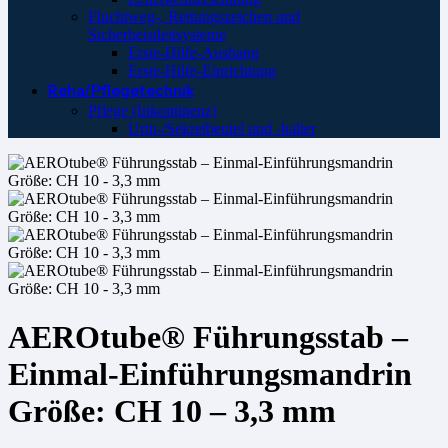
Fluchtweg-, Rettungszeichen und
Sicherheistleitsysteme
Erste-Hilfe-Aushang
Erste-Hilfe-Einrichtung
Reha/Pflegetechnik
Pflege (Inkontinenz)
Urin-/Sekretbeutel und -halter
AEROtube® Führungsstab –
Einmal-Einführungsmandrin
Größe: CH 10 – 3,3 mm