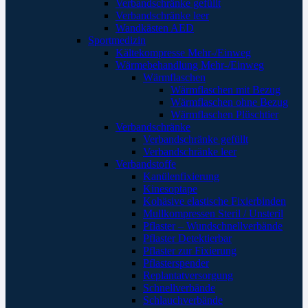
Verbandschränke gefüllt
Verbandschränke leer
Wandkästen AED
Sportmedizin
Kältekompresse Mehr-/Einweg
Wärmebehandlung Mehr-/Einweg
Wärmflaschen
Wärmflaschen mit Bezug
Wärmflaschen ohne Bezug
Wärmflaschen Plüschtier
Verbandschränke
Verbandschränke gefüllt
Verbandschränke leer
Verbandstoffe
Kanülenfixierung
Kinesoptape
Kohäsive elastische Fixierbinden
Mullkompressen Steril / Unsteril
Pflaster – Wundschnellverbände
Pflaster Detektierbar
Pflaster zur Fixierung
Pflasterspender
Replantatversorgung
Schnellverbände
Schlauchverbände