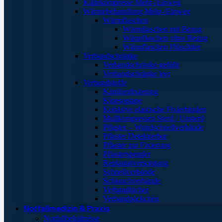
Kältekompresse Mehr-/Einweg
Wärmebehandlung Mehr-/Einweg
Wärmflaschen
Wärmflaschen mit Bezug
Wärmflaschen ohne Bezug
Wärmflaschen Plüschtier
Verbandschränke
Verbandschränke gefüllt
Verbandschränke leer
Verbandstoffe
Kanülenfixierung
Kinesoptape
Kohäsive elastische Fixierbinden
Mullkompressen Steril / Unsteril
Pflaster – Wundschnellverbände
Pflaster Detektierbar
Pflaster zur Fixierung
Pflasterspender
Replantatversorgung
Schnellverbände
Schlauchverbände
Verbandtücher
Verbandpäckchen
Notfallmedizin & Praxis
Notfallbehältnisse