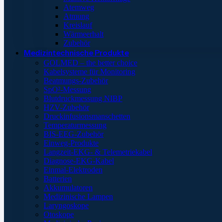
Atemweg
Atmung
Kreislauf
Wärmeerhalt
Zubehör
Medizintechnische Produkte
GOLMED – the better choice
Kabelsysteme für Monitoring
Beatmungs-Zubehör
SpO²-Messung
Blutdruckmessung NIBP
HZV-Zubehör
Druckinfusionsmanschetten
Temperaturmessung
BIS-EEG-Zubehör
Einweg-Produkte
Langzeit-EKG- & Telemetriekabel
Diagnose-EKG-Kabel
Einmal-Elektroden
Batterien
Akkumulatoren
Medizinische Lampen
Laryngoskope
Otoskope