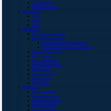
Ampullarium
Notfallrucksäcke
Handschuhe
Nitril
Vinyl
Latex
Diagnostik
Blutzuckermessgeräte
Blutdruckmessgeräte
Blutdruckmessgerät manuell
Blutdruckmessgerät automatisch
Diagnostikleuchten
EKG Papier
EKG Elektroden
Fieberthermometer
Pulsoximeter
Langzeit EKG
Stethoskope
Ultraschall
Beatmung
Beatmungshilfe
Beatmungsbeutel
Beatmungsmasken
Beatmungsfilter
Sauerstoffbrillen