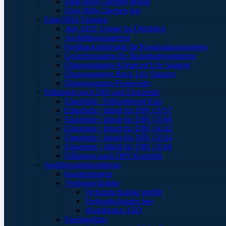
Erste Hilfe-Taschen gefüllt
Erste Hilfe-Taschen leer
Erste Hilfe-Training
Alle AED Trainer im Überblick
Ausbildungsmaterial
Feedbackelektronik für Reanimationspuppen
Gesichtsmasken für Reanimationspuppen
Übungspuppen Advanced Life Support
Übungspuppen Basic Life Support
Übungspuppen Feuerwehr
Füllungen nach DIN und Einzelteile
Einzelteile / Füllsortiment Kita
Einzelteile / Inhalt für DIN 13157
Einzelteile / Inhalt für DIN 13169
Einzelteile / Inhalt für DIN 14142
Einzelteile / Inhalt für DIN 13164
Einzelteile / Inhalt für DIN 13160
Füllungen nach DIN Komplett
Sanitätsraumausstattung
Krankentragen
Verbandschränke
Verbandschränke gefüllt
Verbandschränke leer
Wandkästen AED
Sportmedizin