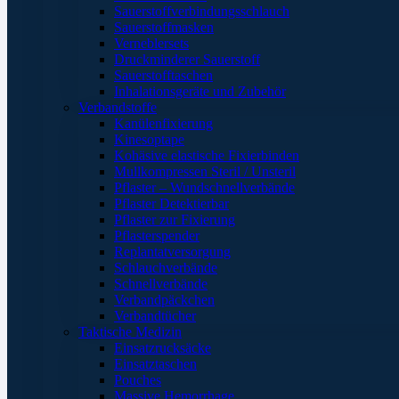
Sauerstoffverbindungsschlauch
Sauerstoffmasken
Verneblersets
Druckminderer Sauerstoff
Sauerstofftaschen
Inhalationsgeräte und Zubehör
Verbandstoffe
Kanülenfixierung
Kinesoptape
Kohäsive elastische Fixierbinden
Mullkompressen Steril / Unsteril
Pflaster – Wundschnellverbände
Pflaster Detektierbar
Pflaster zur Fixierung
Pflasterspender
Replantatversorgung
Schlauchverbände
Schnellverbände
Verbandpäckchen
Verbandtücher
Taktische Medizin
Einsatzrucksäcke
Einsatztaschen
Pouches
Massive Hemorrhage