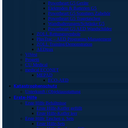
Powerheart G5 Geräte
Elektroden & Batterien G5
Powerheart G5 Sonstiges Zubehör
Powerheart G5 Tragetaschen
Wandhalterungen/Schränke G5
Powerheart G5 AED Wandschilder
ZOLL Rettungssymbole
PlusTrac – AED Programm-Management
ZOLL Training/Demonstration
AEDtrax
ViVest
Progetti
CU Medical
medical ECONET
MEPAD
ECO-AED
Katastrophenschutz
Unterkunft / Objektausstattung
Erste-Hilfe
Erste Hilfe Behältnisse
Erste Hilfe-Koffer gefüllt
Erste Hilfe-Koffer leer
Erste Hilfe Taschen u. Sets
Erste Hilfe-Sets