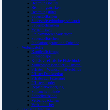
Beatmungsbeutel
Beatmungsmasken
Beatmungsfilter
Sauerstoffbrillen
Sauerstoffverbindungsschlauch
Sauerstoffmasken
Verneblersets
Druckminderer Sauerstoff
Sauerstofftaschen
Inhalationsgeräte und Zubehör
Verbandstoffe
Kanülenfixierung
Kinesoptape
Kohäsive elastische Fixierbinden
Mullkompressen Steril / Unsteril
Pflaster – Wundschnellverbände
Pflaster Detektierbar
Pflaster zur Fixierung
Pflasterspender
Replantatversorgung
Schlauchverbände
Schnellverbände
Verbandpäckchen
Verbandtücher
Taktische Medizin