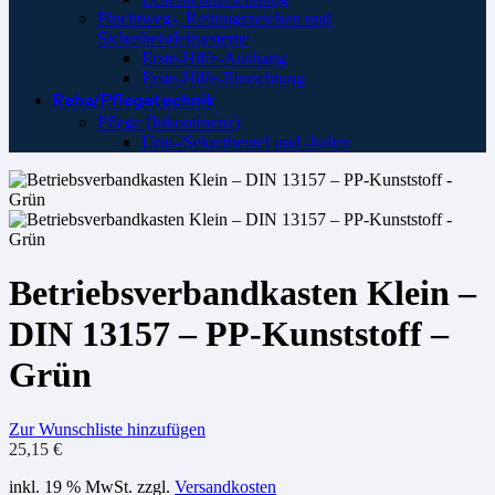
Fluchtweg-, Rettungszeichen und
Sicherheistleitsysteme
Erste-Hilfe-Aushang
Erste-Hilfe-Einrichtung
Reha/Pflegetechnik
Pflege (Inkontinenz)
Urin-/Sekretbeutel und -halter
Betriebsverbandkasten Klein –
DIN 13157 – PP-Kunststoff –
Grün
Zur Wunschliste hinzufügen
25,15
€
inkl. 19 % MwSt.
zzgl.
Versandkosten