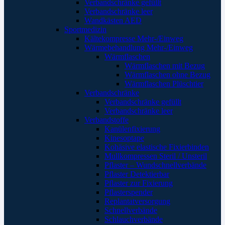
Verbandschränke gefüllt
Verbandschränke leer
Wandkästen AED
Sportmedizin
Kältekompresse Mehr-/Einweg
Wärmebehandlung Mehr-/Einweg
Wärmflaschen
Wärmflaschen mit Bezug
Wärmflaschen ohne Bezug
Wärmflaschen Plüschtier
Verbandschränke
Verbandschränke gefüllt
Verbandschränke leer
Verbandstoffe
Kanülenfixierung
Kinesoptape
Kohäsive elastische Fixierbinden
Mullkompressen Steril / Unsteril
Pflaster – Wundschnellverbände
Pflaster Detektierbar
Pflaster zur Fixierung
Pflasterspender
Replantatversorgung
Schnellverbände
Schlauchverbände