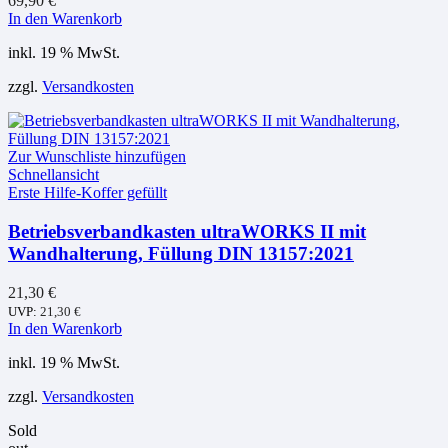
werden
69,90
€
In den Warenkorb
inkl. 19 % MwSt.
zzgl.
Versandkosten
Zur Wunschliste hinzufügen
Schnellansicht
Erste Hilfe-Koffer gefüllt
Betriebsverbandkasten ultraWORKS II mit
Wandhalterung, Füllung DIN 13157:2021
21,30
€
UVP:
21,30
€
In den Warenkorb
inkl. 19 % MwSt.
zzgl.
Versandkosten
Sold