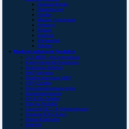
Einsatzrucksäcke
Einsatztaschen
Pouches
Massive Hemorrhage
Atemweg
Atmung
Kreislauf
Wärmeerhalt
Zubehör
Medizintechnische Produkte
GOLMED – the better choice
Kabelsysteme für Monitoring
Beatmungs-Zubehör
SpO²-Messung
Blutdruckmessung NIBP
HZV-Zubehör
Druckinfusionsmanschetten
Temperaturmessung
BIS-EEG-Zubehör
Einweg-Produkte
Langzeit-EKG- & Telemetriekabel
Diagnose-EKG-Kabel
Einmal-Elektroden
Batterien