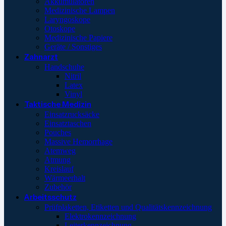
Akkumulatoren
Medizinische Lampen
Laryngoskope
Otoskope
Medizinische Papiere
Geräte / Sonstiges
Zahnarzt
Handschuhe
Nitril
Latex
Vinyl
Taktische Medizin
Einsatzrucksäcke
Einsatztaschen
Pouches
Massive Hemorrhage
Atemweg
Atmung
Kreislauf
Wärmeerhalt
Zubehör
Arbeitsschutz
Prüfplaketten, Etiketten und Qualitätskennzeichnung
Elektrokennzeichnung
Leiterkennzeichnung