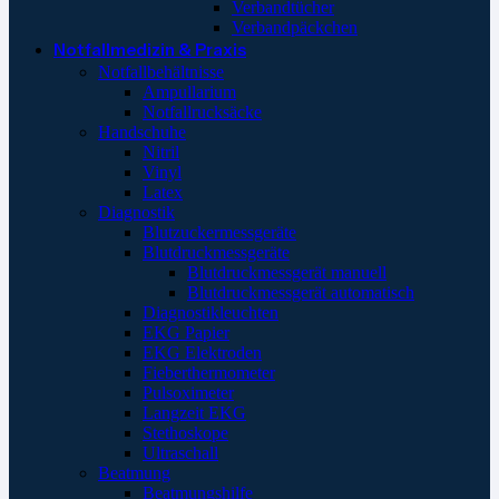
Verbandtücher
Verbandpäckchen
Notfallmedizin & Praxis
Notfallbehältnisse
Ampullarium
Notfallrucksäcke
Handschuhe
Nitril
Vinyl
Latex
Diagnostik
Blutzuckermessgeräte
Blutdruckmessgeräte
Blutdruckmessgerät manuell
Blutdruckmessgerät automatisch
Diagnostikleuchten
EKG Papier
EKG Elektroden
Fieberthermometer
Pulsoximeter
Langzeit EKG
Stethoskope
Ultraschall
Beatmung
Beatmungshilfe