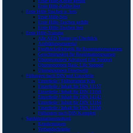
Erste Hilfe-Koffer gefüllt
Erste Hilfe-Koffer leer
Erste Hilfe Taschen u. Sets
Erste Hilfe-Sets
Erste Hilfe-Taschen gefüllt
Erste Hilfe-Taschen leer
Erste Hilfe-Training
Alle AED Trainer im Überblick
Ausbildungsmaterial
Feedbackelektronik für Reanimationspuppen
Gesichtsmasken für Reanimationspuppen
Übungspuppen Advanced Life Support
Übungspuppen Basic Life Support
Übungspuppen Feuerwehr
Füllungen nach DIN und Einzelteile
Einzelteile / Füllsortiment Kita
Einzelteile / Inhalt für DIN 13157
Einzelteile / Inhalt für DIN 13169
Einzelteile / Inhalt für DIN 14142
Einzelteile / Inhalt für DIN 13164
Einzelteile / Inhalt für DIN 13160
Füllungen nach DIN Komplett
Sanitätsraumausstattung
Krankentragen
Verbandschränke