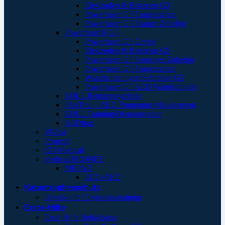
Elektroden & Batterien G3
Powerheart G5 Tragetaschen
Powerheart G3 Trainer Zubehör
Powerheart® G5
Powerheart G5 Geräte
Elektroden & Batterien G5
Powerheart G5 Sonstiges Zubehör
Powerheart G5 Tragetaschen
Wandhalterungen/Schränke G5
Powerheart G5 AED Wandschilder
ZOLL Rettungssymbole
PlusTrac – AED Programm-Management
ZOLL Training/Demonstration
AEDtrax
ViVest
Progetti
CU Medical
medical ECONET
MEPAD
ECO-AED
Katastrophenschutz
Unterkunft / Objektausstattung
Erste-Hilfe
Erste Hilfe Behältnisse