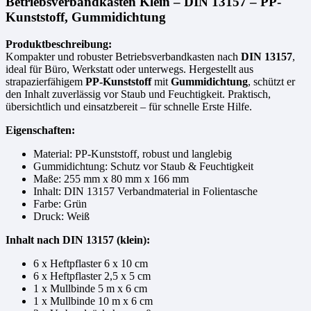
Betriebsverbandkasten Klein – DIN 13157 – PP-
Kunststoff, Gummidichtung
Produktbeschreibung:
Kompakter und robuster Betriebsverbandkasten nach
DIN 13157
,
ideal für Büro, Werkstatt oder unterwegs. Hergestellt aus
strapazierfähigem
PP-Kunststoff
mit
Gummidichtung
, schützt er
den Inhalt zuverlässig vor Staub und Feuchtigkeit. Praktisch,
übersichtlich und einsatzbereit – für schnelle Erste Hilfe.
Eigenschaften:
Material: PP-Kunststoff, robust und langlebig
Gummidichtung: Schutz vor Staub & Feuchtigkeit
Maße: 255 mm x 80 mm x 166 mm
Inhalt: DIN 13157 Verbandmaterial in Folientasche
Farbe: Grün
Druck: Weiß
Inhalt nach DIN 13157 (klein):
6 x Heftpflaster 6 x 10 cm
6 x Heftpflaster 2,5 x 5 cm
1 x Mullbinde 5 m x 6 cm
1 x Mullbinde 10 m x 6 cm