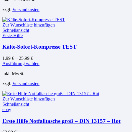
zzgl.
Versandkosten
Zur Wunschliste hinzufügen
Schnellansicht
Erste-Hilfe
Kälte-Sofort-Kompresse TEST
1,99
€
–
25,99
€
Dieses
Ausführung wählen
Produkt
inkl. MwSt.
weist
mehrere
zzgl.
Versandkosten
Varianten
auf.
Die
Zur Wunschliste hinzufügen
Optionen
Schnellansicht
können
ebay
auf
der
Erste Hilfe Notfalltasche groß – DIN 13157 – Rot
Produktseite
gewählt