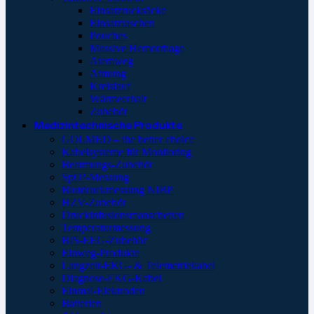
Einsatzrucksäcke
Einsatztaschen
Pouches
Massive Hemorrhage
Atemweg
Atmung
Kreislauf
Wärmeerhalt
Zubehör
Medizintechnische Produkte
GOLMED – the better choice
Kabelsysteme für Monitoring
Beatmungs-Zubehör
SpO²-Messung
Blutdruckmessung NIBP
HZV-Zubehör
Druckinfusionsmanschetten
Temperaturmessung
BIS-EEG-Zubehör
Einweg-Produkte
Langzeit-EKG- & Telemetriekabel
Diagnose-EKG-Kabel
Einmal-Elektroden
Batterien