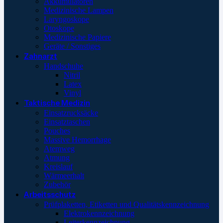
Akkumulatoren
Medizinische Lampen
Laryngoskope
Otoskope
Medizinische Papiere
Geräte / Sonstiges
Zahnarzt
Handschuhe
Nitril
Latex
Vinyl
Taktische Medizin
Einsatzrucksäcke
Einsatztaschen
Pouches
Massive Hemorrhage
Atemweg
Atmung
Kreislauf
Wärmeerhalt
Zubehör
Arbeitsschutz
Prüfplaketten, Etiketten und Qualitätskennzeichnung
Elektrokennzeichnung
Leiterkennzeichnung