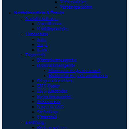
Verbandtücher
Verbandpäckchen
Notfallmedizin & Praxis
Notfallbehältnisse
Ampullarium
Notfallrucksäcke
Handschuhe
Nitril
Vinyl
Latex
Diagnostik
Blutzuckermessgeräte
Blutdruckmessgeräte
Blutdruckmessgerät manuell
Blutdruckmessgerät automatisch
Diagnostikleuchten
EKG Papier
EKG Elektroden
Fieberthermometer
Pulsoximeter
Langzeit EKG
Stethoskope
Ultraschall
Beatmung
Beatmungshilfe