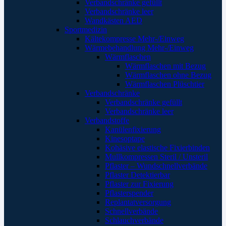
Verbandschränke gefüllt
Verbandschränke leer
Wandkästen AED
Sportmedizin
Kältekompresse Mehr-/Einweg
Wärmebehandlung Mehr-/Einweg
Wärmflaschen
Wärmflaschen mit Bezug
Wärmflaschen ohne Bezug
Wärmflaschen Plüschtier
Verbandschränke
Verbandschränke gefüllt
Verbandschränke leer
Verbandstoffe
Kanülenfixierung
Kinesoptape
Kohäsive elastische Fixierbinden
Mullkompressen Steril / Unsteril
Pflaster – Wundschnellverbände
Pflaster Detektierbar
Pflaster zur Fixierung
Pflasterspender
Replantatversorgung
Schnellverbände
Schlauchverbände