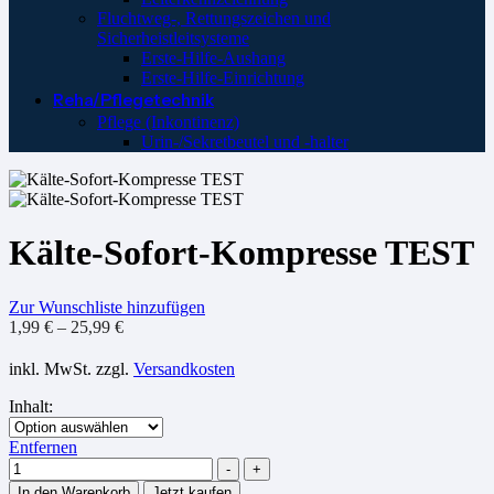
Fluchtweg-, Rettungszeichen und
Sicherheistleitsysteme
Erste-Hilfe-Aushang
Erste-Hilfe-Einrichtung
Reha/Pflegetechnik
Pflege (Inkontinenz)
Urin-/Sekretbeutel und -halter
Kälte-Sofort-Kompresse TEST
Zur Wunschliste hinzufügen
1,99
€
–
25,99
€
inkl. MwSt.
zzgl.
Versandkosten
Inhalt
:
Entfernen
Menge
-
+
In den Warenkorb
Jetzt kaufen