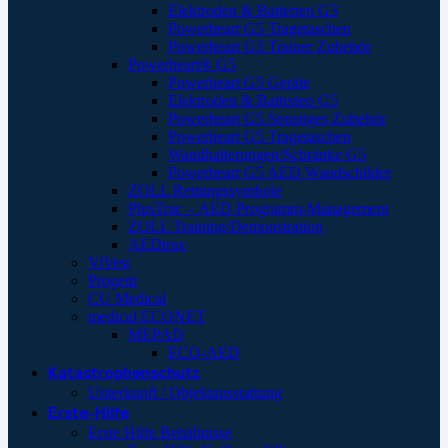
Elektroden & Batterien G3
Powerheart G5 Tragetaschen
Powerheart G3 Trainer Zubehör
Powerheart® G5
Powerheart G5 Geräte
Elektroden & Batterien G5
Powerheart G5 Sonstiges Zubehör
Powerheart G5 Tragetaschen
Wandhalterungen/Schränke G5
Powerheart G5 AED Wandschilder
ZOLL Rettungssymbole
PlusTrac – AED Programm-Management
ZOLL Training/Demonstration
AEDtrax
ViVest
Progetti
CU Medical
medical ECONET
MEPAD
ECO-AED
Katastrophenschutz
Unterkunft / Objektausstattung
Erste-Hilfe
Erste Hilfe Behältnisse