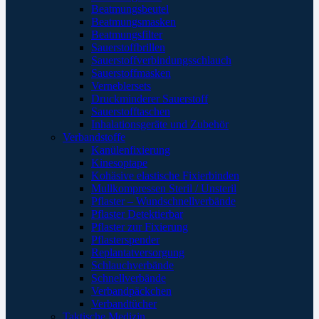
Beatmungsbeutel
Beatmungsmasken
Beatmungsfilter
Sauerstoffbrillen
Sauerstoffverbindungsschlauch
Sauerstoffmasken
Verneblersets
Druckminderer Sauerstoff
Sauerstofftaschen
Inhalationsgeräte und Zubehör
Verbandstoffe
Kanülenfixierung
Kinesoptape
Kohäsive elastische Fixierbinden
Mullkompressen Steril / Unsteril
Pflaster – Wundschnellverbände
Pflaster Detektierbar
Pflaster zur Fixierung
Pflasterspender
Replantatversorgung
Schlauchverbände
Schnellverbände
Verbandpäckchen
Verbandtücher
Taktische Medizin