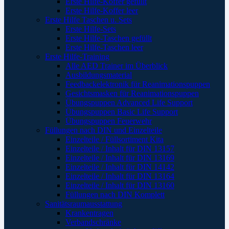
Erste Hilfe-Koffer gefüllt
Erste Hilfe-Koffer leer
Erste Hilfe Taschen u. Sets
Erste Hilfe-Sets
Erste Hilfe-Taschen gefüllt
Erste Hilfe-Taschen leer
Erste Hilfe-Training
Alle AED Trainer im Überblick
Ausbildungsmaterial
Feedbackelektronik für Reanimationspuppen
Gesichtsmasken für Reanimationspuppen
Übungspuppen Advanced Life Support
Übungspuppen Basic Life Support
Übungspuppen Feuerwehr
Füllungen nach DIN und Einzelteile
Einzelteile / Füllsortiment Kita
Einzelteile / Inhalt für DIN 13157
Einzelteile / Inhalt für DIN 13169
Einzelteile / Inhalt für DIN 14142
Einzelteile / Inhalt für DIN 13164
Einzelteile / Inhalt für DIN 13160
Füllungen nach DIN Komplett
Sanitätsraumausstattung
Krankentragen
Verbandschränke