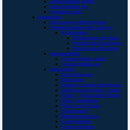
Verbandschränke gefüllt
Verbandschränke leer
Wandkästen AED
Sportmedizin
Kältekompresse Mehr-/Einweg
Wärmebehandlung Mehr-/Einweg
Wärmflaschen
Wärmflaschen mit Bezug
Wärmflaschen ohne Bezug
Wärmflaschen Plüschtier
Verbandschränke
Verbandschränke gefüllt
Verbandschränke leer
Verbandstoffe
Kanülenfixierung
Kinesoptape
Kohäsive elastische Fixierbinden
Mullkompressen Steril / Unsteril
Pflaster – Wundschnellverbände
Pflaster Detektierbar
Pflaster zur Fixierung
Pflasterspender
Replantatversorgung
Schnellverbände
Schlauchverbände