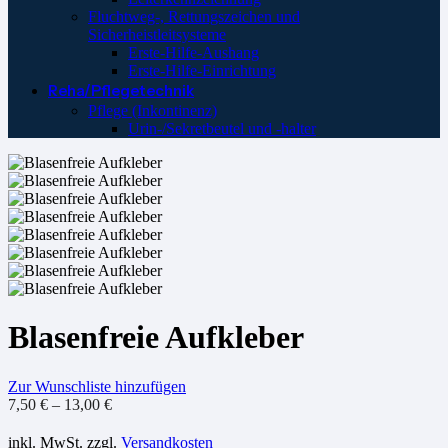
Fluchtweg-, Rettungszeichen und
Sicherheistleitsysteme
Erste-Hilfe-Aushang
Erste-Hilfe-Einrichtung
Reha/Pflegetechnik
Pflege (Inkontinenz)
Urin-/Sekretbeutel und -halter
Blasenfreie Aufkleber
Zur Wunschliste hinzufügen
7,50
€
–
13,00
€
inkl. MwSt.
zzgl.
Versandkosten