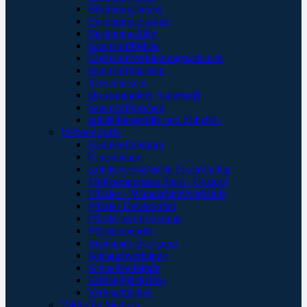
Beatmungsbeutel
Beatmungsmasken
Beatmungsfilter
Sauerstoffbrillen
Sauerstoffverbindungsschlauch
Sauerstoffmasken
Verneblersets
Druckminderer Sauerstoff
Sauerstofftaschen
Inhalationsgeräte und Zubehör
Verbandstoffe
Kanülenfixierung
Kinesoptape
Kohäsive elastische Fixierbinden
Mullkompressen Steril / Unsteril
Pflaster – Wundschnellverbände
Pflaster Detektierbar
Pflaster zur Fixierung
Pflasterspender
Replantatversorgung
Schlauchverbände
Schnellverbände
Verbandpäckchen
Verbandtücher
Taktische Medizin