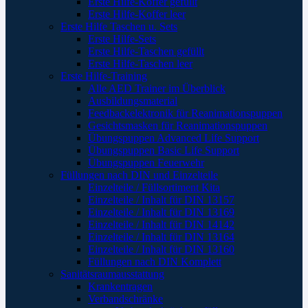
Erste Hilfe-Koffer gefüllt
Erste Hilfe-Koffer leer
Erste Hilfe Taschen u. Sets
Erste Hilfe-Sets
Erste Hilfe-Taschen gefüllt
Erste Hilfe-Taschen leer
Erste Hilfe-Training
Alle AED Trainer im Überblick
Ausbildungsmaterial
Feedbackelektronik für Reanimationspuppen
Gesichtsmasken für Reanimationspuppen
Übungspuppen Advanced Life Support
Übungspuppen Basic Life Support
Übungspuppen Feuerwehr
Füllungen nach DIN und Einzelteile
Einzelteile / Füllsortiment Kita
Einzelteile / Inhalt für DIN 13157
Einzelteile / Inhalt für DIN 13169
Einzelteile / Inhalt für DIN 14142
Einzelteile / Inhalt für DIN 13164
Einzelteile / Inhalt für DIN 13160
Füllungen nach DIN Komplett
Sanitätsraumausstattung
Krankentragen
Verbandschränke