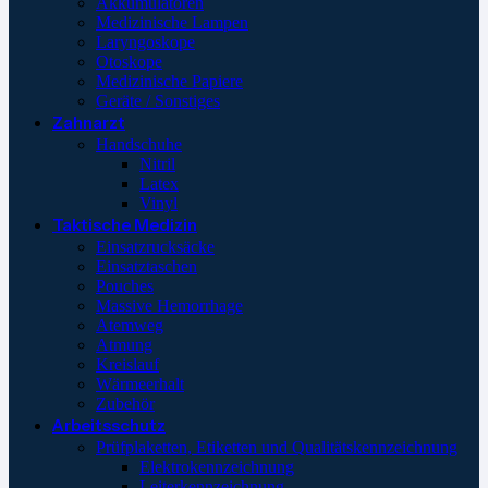
Akkumulatoren
Medizinische Lampen
Laryngoskope
Otoskope
Medizinische Papiere
Geräte / Sonstiges
Zahnarzt
Handschuhe
Nitril
Latex
Vinyl
Taktische Medizin
Einsatzrucksäcke
Einsatztaschen
Pouches
Massive Hemorrhage
Atemweg
Atmung
Kreislauf
Wärmeerhalt
Zubehör
Arbeitsschutz
Prüfplaketten, Etiketten und Qualitätskennzeichnung
Elektrokennzeichnung
Leiterkennzeichnung