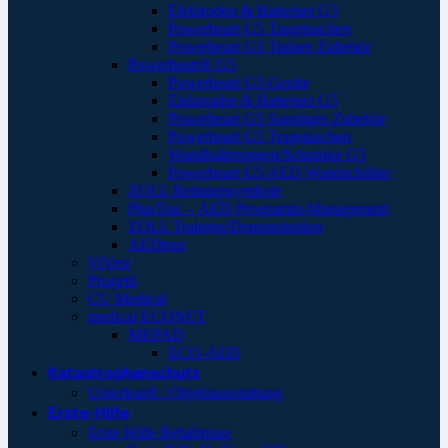
Elektroden & Batterien G3
Powerheart G5 Tragetaschen
Powerheart G3 Trainer Zubehör
Powerheart® G5
Powerheart G5 Geräte
Elektroden & Batterien G5
Powerheart G5 Sonstiges Zubehör
Powerheart G5 Tragetaschen
Wandhalterungen/Schränke G5
Powerheart G5 AED Wandschilder
ZOLL Rettungssymbole
PlusTrac – AED Programm-Management
ZOLL Training/Demonstration
AEDtrax
ViVest
Progetti
CU Medical
medical ECONET
MEPAD
ECO-AED
Katastrophenschutz
Unterkunft / Objektausstattung
Erste-Hilfe
Erste Hilfe Behältnisse