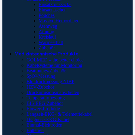
Einsatzrucksäcke
Einsatztaschen
Pouches
Massive Hemorrhage
Atemweg
Atmung
Kreislauf
Wärmeerhalt
Zubehör
Medizintechnische Produkte
GOLMED – the better choice
Kabelsysteme für Monitoring
Beatmungs-Zubehör
SpO²-Messung
Blutdruckmessung NIBP
HZV-Zubehör
Druckinfusionsmanschetten
Temperaturmessung
BIS-EEG-Zubehör
Einweg-Produkte
Langzeit-EKG- & Telemetriekabel
Diagnose-EKG-Kabel
Einmal-Elektroden
Batterien