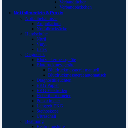
Verbandtücher
Verbandpäckchen
Notfallmedizin & Praxis
Notfallbehältnisse
Ampullarium
Notfallrucksäcke
Handschuhe
Nitril
Vinyl
Latex
Diagnostik
Blutzuckermessgeräte
Blutdruckmessgeräte
Blutdruckmessgerät manuell
Blutdruckmessgerät automatisch
Diagnostikleuchten
EKG Papier
EKG Elektroden
Fieberthermometer
Pulsoximeter
Langzeit EKG
Stethoskope
Ultraschall
Beatmung
Beatmungshilfe