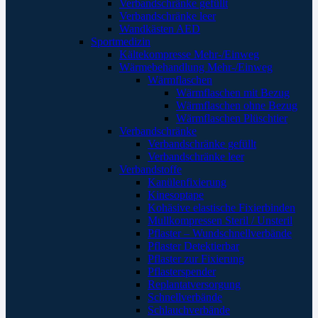
Verbandschränke gefüllt
Verbandschränke leer
Wandkästen AED
Sportmedizin
Kältekompresse Mehr-/Einweg
Wärmebehandlung Mehr-/Einweg
Wärmflaschen
Wärmflaschen mit Bezug
Wärmflaschen ohne Bezug
Wärmflaschen Plüschtier
Verbandschränke
Verbandschränke gefüllt
Verbandschränke leer
Verbandstoffe
Kanülenfixierung
Kinesoptape
Kohäsive elastische Fixierbinden
Mullkompressen Steril / Unsteril
Pflaster – Wundschnellverbände
Pflaster Detektierbar
Pflaster zur Fixierung
Pflasterspender
Replantatversorgung
Schnellverbände
Schlauchverbände