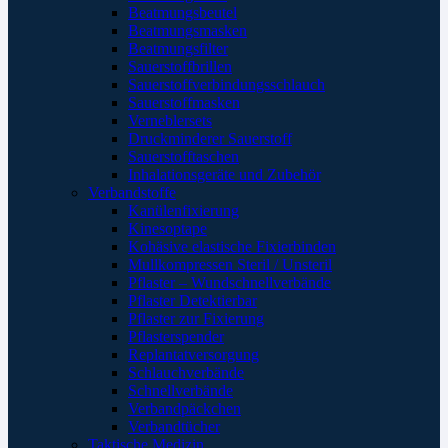
Beatmungsbeutel
Beatmungsmasken
Beatmungsfilter
Sauerstoffbrillen
Sauerstoffverbindungsschlauch
Sauerstoffmasken
Verneblersets
Druckminderer Sauerstoff
Sauerstofftaschen
Inhalationsgeräte und Zubehör
Verbandstoffe
Kanülenfixierung
Kinesoptape
Kohäsive elastische Fixierbinden
Mullkompressen Steril / Unsteril
Pflaster – Wundschnellverbände
Pflaster Detektierbar
Pflaster zur Fixierung
Pflasterspender
Replantatversorgung
Schlauchverbände
Schnellverbände
Verbandpäckchen
Verbandtücher
Taktische Medizin