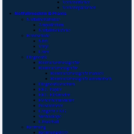
Verbandtücher
Verbandpäckchen
Notfallmedizin & Praxis
Notfallbehältnisse
Ampullarium
Notfallrucksäcke
Handschuhe
Nitril
Vinyl
Latex
Diagnostik
Blutzuckermessgeräte
Blutdruckmessgeräte
Blutdruckmessgerät manuell
Blutdruckmessgerät automatisch
Diagnostikleuchten
EKG Papier
EKG Elektroden
Fieberthermometer
Pulsoximeter
Langzeit EKG
Stethoskope
Ultraschall
Beatmung
Beatmungshilfe