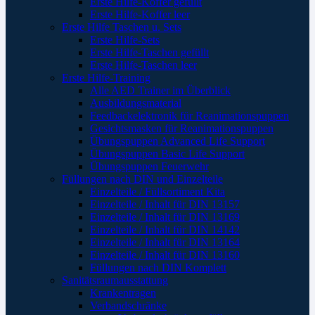
Erste Hilfe-Koffer gefüllt
Erste Hilfe-Koffer leer
Erste Hilfe Taschen u. Sets
Erste Hilfe-Sets
Erste Hilfe-Taschen gefüllt
Erste Hilfe-Taschen leer
Erste Hilfe-Training
Alle AED Trainer im Überblick
Ausbildungsmaterial
Feedbackelektronik für Reanimationspuppen
Gesichtsmasken für Reanimationspuppen
Übungspuppen Advanced Life Support
Übungspuppen Basic Life Support
Übungspuppen Feuerwehr
Füllungen nach DIN und Einzelteile
Einzelteile / Füllsortiment Kita
Einzelteile / Inhalt für DIN 13157
Einzelteile / Inhalt für DIN 13169
Einzelteile / Inhalt für DIN 14142
Einzelteile / Inhalt für DIN 13164
Einzelteile / Inhalt für DIN 13160
Füllungen nach DIN Komplett
Sanitätsraumausstattung
Krankentragen
Verbandschränke