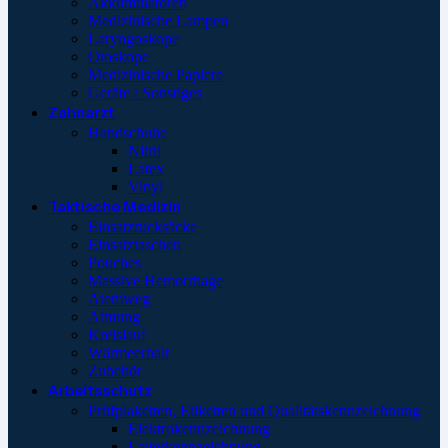
Akkumulatoren
Medizinische Lampen
Laryngoskope
Otoskope
Medizinische Papiere
Geräte / Sonstiges
Zahnarzt
Handschuhe
Nitril
Latex
Vinyl
Taktische Medizin
Einsatzrucksäcke
Einsatztaschen
Pouches
Massive Hemorrhage
Atemweg
Atmung
Kreislauf
Wärmeerhalt
Zubehör
Arbeitsschutz
Prüfplaketten, Etiketten und Qualitätskennzeichnung
Elektrokennzeichnung
Leiterkennzeichnung