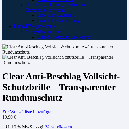
Fluchtweg-, Rettungszeichen und
Sicherheistleitsysteme
Erste-Hilfe-Aushang
Erste-Hilfe-Einrichtung
Reha/Pflegetechnik
Pflege (Inkontinenz)
Urin-/Sekretbeutel und -halter
Clear Anti-Beschlag Vollsicht-
Schutzbrille – Transparenter
Rundumschutz
Zur Wunschliste hinzufügen
10,90
€
inkl. 19 % MwSt.
zzgl.
Versandkosten