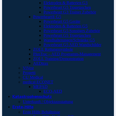
Elektroden & Batterien G3
Powerheart G5 Tragetaschen
Powerheart G3 Trainer Zubehör
Powerheart® G5
Powerheart G5 Geräte
Elektroden & Batterien G5
Powerheart G5 Sonstiges Zubehör
Powerheart G5 Tragetaschen
Wandhalterungen/Schränke G5
Powerheart G5 AED Wandschilder
ZOLL Rettungssymbole
PlusTrac – AED Programm-Management
ZOLL Training/Demonstration
AEDtrax
ViVest
Progetti
CU Medical
medical ECONET
MEPAD
ECO-AED
Katastrophenschutz
Unterkunft / Objektausstattung
Erste-Hilfe
Erste Hilfe Behältnisse