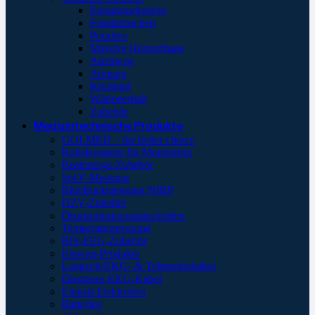
Einsatzrucksäcke
Einsatztaschen
Pouches
Massive Hemorrhage
Atemweg
Atmung
Kreislauf
Wärmeerhalt
Zubehör
Medizintechnische Produkte
GOLMED – the better choice
Kabelsysteme für Monitoring
Beatmungs-Zubehör
SpO²-Messung
Blutdruckmessung NIBP
HZV-Zubehör
Druckinfusionsmanschetten
Temperaturmessung
BIS-EEG-Zubehör
Einweg-Produkte
Langzeit-EKG- & Telemetriekabel
Diagnose-EKG-Kabel
Einmal-Elektroden
Batterien