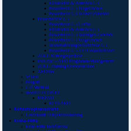
Elektroden & Batterien G3
Powerheart G5 Tragetaschen
Powerheart G3 Trainer Zubehör
Powerheart® G5
Powerheart G5 Geräte
Elektroden & Batterien G5
Powerheart G5 Sonstiges Zubehör
Powerheart G5 Tragetaschen
Wandhalterungen/Schränke G5
Powerheart G5 AED Wandschilder
ZOLL Rettungssymbole
PlusTrac – AED Programm-Management
ZOLL Training/Demonstration
AEDtrax
ViVest
Progetti
CU Medical
medical ECONET
MEPAD
ECO-AED
Katastrophenschutz
Unterkunft / Objektausstattung
Erste-Hilfe
Erste Hilfe Behältnisse