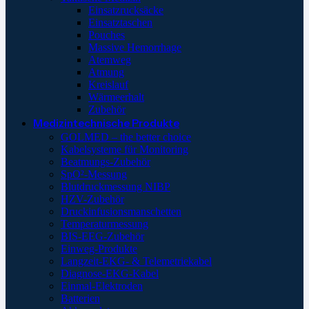
Einsatzrucksäcke
Einsatztaschen
Pouches
Massive Hemorrhage
Atemweg
Atmung
Kreislauf
Wärmeerhalt
Zubehör
Medizintechnische Produkte
GOLMED – the better choice
Kabelsysteme für Monitoring
Beatmungs-Zubehör
SpO²-Messung
Blutdruckmessung NIBP
HZV-Zubehör
Druckinfusionsmanschetten
Temperaturmessung
BIS-EEG-Zubehör
Einweg-Produkte
Langzeit-EKG- & Telemetriekabel
Diagnose-EKG-Kabel
Einmal-Elektroden
Batterien