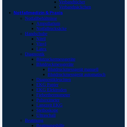
Verbandtücher
Verbandpäckchen
Notfallmedizin & Praxis
Notfallbehältnisse
Ampullarium
Notfallrucksäcke
Handschuhe
Nitril
Vinyl
Latex
Diagnostik
Blutzuckermessgeräte
Blutdruckmessgeräte
Blutdruckmessgerät manuell
Blutdruckmessgerät automatisch
Diagnostikleuchten
EKG Papier
EKG Elektroden
Fieberthermometer
Pulsoximeter
Langzeit EKG
Stethoskope
Ultraschall
Beatmung
Beatmungshilfe