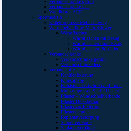
Verbandschränke gefüllt
Verbandschränke leer
Wandkästen AED
Sportmedizin
Kältekompresse Mehr-/Einweg
Wärmebehandlung Mehr-/Einweg
Wärmflaschen
Wärmflaschen mit Bezug
Wärmflaschen ohne Bezug
Wärmflaschen Plüschtier
Verbandschränke
Verbandschränke gefüllt
Verbandschränke leer
Verbandstoffe
Kanülenfixierung
Kinesoptape
Kohäsive elastische Fixierbinden
Mullkompressen Steril / Unsteril
Pflaster – Wundschnellverbände
Pflaster Detektierbar
Pflaster zur Fixierung
Pflasterspender
Replantatversorgung
Schnellverbände
Schlauchverbände