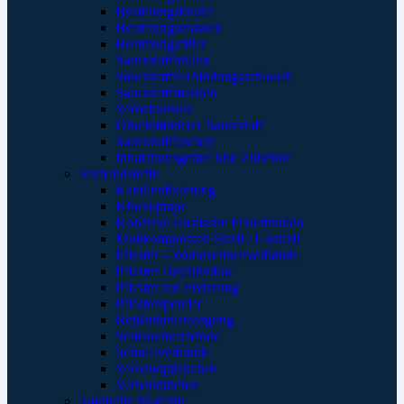
Beatmungsbeutel
Beatmungsmasken
Beatmungsfilter
Sauerstoffbrillen
Sauerstoffverbindungsschlauch
Sauerstoffmasken
Verneblersets
Druckminderer Sauerstoff
Sauerstofftaschen
Inhalationsgeräte und Zubehör
Verbandstoffe
Kanülenfixierung
Kinesoptape
Kohäsive elastische Fixierbinden
Mullkompressen Steril / Unsteril
Pflaster – Wundschnellverbände
Pflaster Detektierbar
Pflaster zur Fixierung
Pflasterspender
Replantatversorgung
Schlauchverbände
Schnellverbände
Verbandpäckchen
Verbandtücher
Taktische Medizin