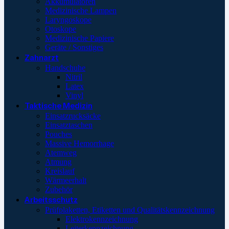
Akkumulatoren
Medizinische Lampen
Laryngoskope
Otoskope
Medizinische Papiere
Geräte / Sonstiges
Zahnarzt
Handschuhe
Nitril
Latex
Vinyl
Taktische Medizin
Einsatzrucksäcke
Einsatztaschen
Pouches
Massive Hemorrhage
Atemweg
Atmung
Kreislauf
Wärmeerhalt
Zubehör
Arbeitsschutz
Prüfplaketten, Etiketten und Qualitätskennzeichnung
Elektrokennzeichnung
Leiterkennzeichnung