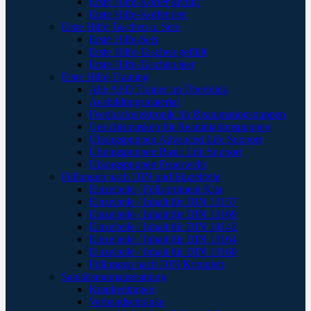
Erste Hilfe-Koffer gefüllt
Erste Hilfe-Koffer leer
Erste Hilfe Taschen u. Sets
Erste Hilfe-Sets
Erste Hilfe-Taschen gefüllt
Erste Hilfe-Taschen leer
Erste Hilfe-Training
Alle AED Trainer im Überblick
Ausbildungsmaterial
Feedbackelektronik für Reanimationspuppen
Gesichtsmasken für Reanimationspuppen
Übungspuppen Advanced Life Support
Übungspuppen Basic Life Support
Übungspuppen Feuerwehr
Füllungen nach DIN und Einzelteile
Einzelteile / Füllsortiment Kita
Einzelteile / Inhalt für DIN 13157
Einzelteile / Inhalt für DIN 13169
Einzelteile / Inhalt für DIN 14142
Einzelteile / Inhalt für DIN 13164
Einzelteile / Inhalt für DIN 13160
Füllungen nach DIN Komplett
Sanitätsraumausstattung
Krankentragen
Verbandschränke