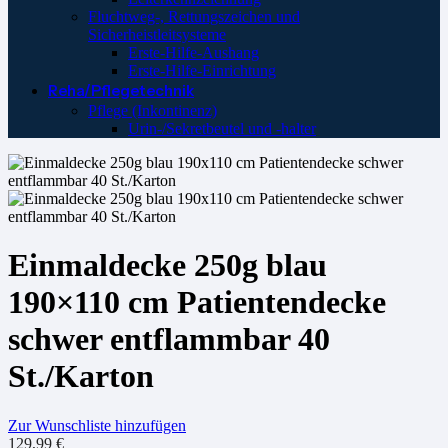
Fluchtweg-, Rettungszeichen und
Sicherheistleitsysteme
Erste-Hilfe-Aushang
Erste-Hilfe-Einrichtung
Reha/Pflegetechnik
Pflege (Inkontinenz)
Urin-/Sekretbeutel und -halter
Einmaldecke 250g blau
190×110 cm Patientendecke
schwer entflammbar 40
St./Karton
Zur Wunschliste hinzufügen
129,99
€