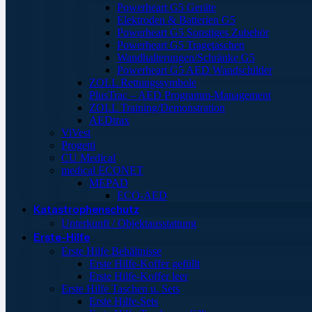
Powerheart G5 Geräte
Elektroden & Batterien G5
Powerheart G5 Sonstiges Zubehör
Powerheart G5 Tragetaschen
Wandhalterungen/Schränke G5
Powerheart G5 AED Wandschilder
ZOLL Rettungssymbole
PlusTrac – AED Programm-Management
ZOLL Training/Demonstration
AEDtrax
ViVest
Progetti
CU Medical
medical ECONET
MEPAD
ECO-AED
Katastrophenschutz
Unterkunft / Objektausstattung
Erste-Hilfe
Erste Hilfe Behältnisse
Erste Hilfe-Koffer gefüllt
Erste Hilfe-Koffer leer
Erste Hilfe Taschen u. Sets
Erste Hilfe-Sets