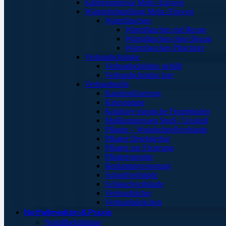
Kältekompresse Mehr-/Einweg
Wärmebehandlung Mehr-/Einweg
Wärmflaschen
Wärmflaschen mit Bezug
Wärmflaschen ohne Bezug
Wärmflaschen Plüschtier
Verbandschränke
Verbandschränke gefüllt
Verbandschränke leer
Verbandstoffe
Kanülenfixierung
Kinesoptape
Kohäsive elastische Fixierbinden
Mullkompressen Steril / Unsteril
Pflaster – Wundschnellverbände
Pflaster Detektierbar
Pflaster zur Fixierung
Pflasterspender
Replantatversorgung
Schnellverbände
Schlauchverbände
Verbandtücher
Verbandpäckchen
Notfallmedizin & Praxis
Notfallbehältnisse