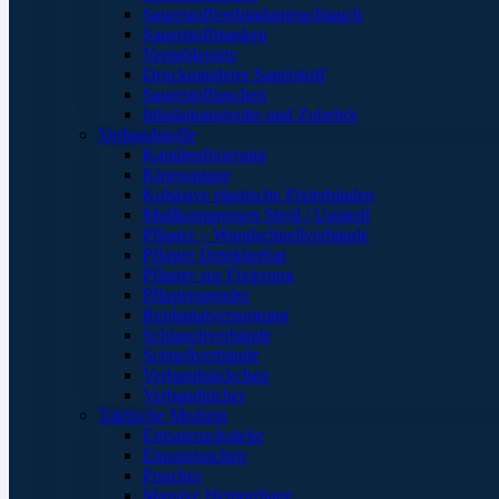
Sauerstoffverbindungsschlauch
Sauerstoffmasken
Verneblersets
Druckminderer Sauerstoff
Sauerstofftaschen
Inhalationsgeräte und Zubehör
Verbandstoffe
Kanülenfixierung
Kinesoptape
Kohäsive elastische Fixierbinden
Mullkompressen Steril / Unsteril
Pflaster – Wundschnellverbände
Pflaster Detektierbar
Pflaster zur Fixierung
Pflasterspender
Replantatversorgung
Schlauchverbände
Schnellverbände
Verbandpäckchen
Verbandtücher
Taktische Medizin
Einsatzrucksäcke
Einsatztaschen
Pouches
Massive Hemorrhage