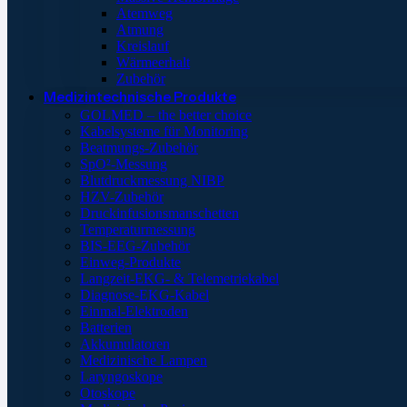
Atemweg
Atmung
Kreislauf
Wärmeerhalt
Zubehör
Medizintechnische Produkte
GOLMED – the better choice
Kabelsysteme für Monitoring
Beatmungs-Zubehör
SpO²-Messung
Blutdruckmessung NIBP
HZV-Zubehör
Druckinfusionsmanschetten
Temperaturmessung
BIS-EEG-Zubehör
Einweg-Produkte
Langzeit-EKG- & Telemetriekabel
Diagnose-EKG-Kabel
Einmal-Elektroden
Batterien
Akkumulatoren
Medizinische Lampen
Laryngoskope
Otoskope