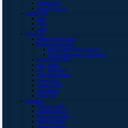
Ampullarium
Notfallrucksäcke
Handschuhe
Nitril
Vinyl
Latex
Diagnostik
Blutzuckermessgeräte
Blutdruckmessgeräte
Blutdruckmessgerät manuell
Blutdruckmessgerät automatisch
Diagnostikleuchten
EKG Papier
EKG Elektroden
Fieberthermometer
Pulsoximeter
Langzeit EKG
Stethoskope
Ultraschall
Beatmung
Beatmungshilfe
Beatmungsbeutel
Beatmungsmasken
Beatmungsfilter
Sauerstoffbrillen