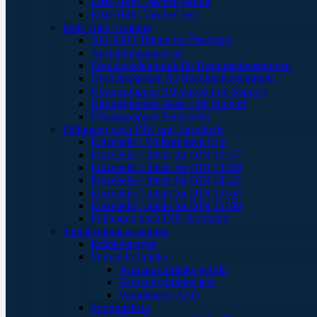
Erste Hilfe-Taschen gefüllt
Erste Hilfe-Taschen leer
Erste Hilfe-Training
Alle AED Trainer im Überblick
Ausbildungsmaterial
Feedbackelektronik für Reanimationspuppen
Gesichtsmasken für Reanimationspuppen
Übungspuppen Advanced Life Support
Übungspuppen Basic Life Support
Übungspuppen Feuerwehr
Füllungen nach DIN und Einzelteile
Einzelteile / Füllsortiment Kita
Einzelteile / Inhalt für DIN 13157
Einzelteile / Inhalt für DIN 13169
Einzelteile / Inhalt für DIN 14142
Einzelteile / Inhalt für DIN 13164
Einzelteile / Inhalt für DIN 13160
Füllungen nach DIN Komplett
Sanitätsraumausstattung
Krankentragen
Verbandschränke
Verbandschränke gefüllt
Verbandschränke leer
Wandkästen AED
Sportmedizin