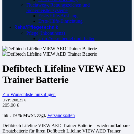
Fluchtweg-, Rettungszeichen und
Sicherheistleitsysteme
Erste-Hilfe-Aushang
Erste-Hilfe-Einrichtung
Reha/Pflegetechnik
Pflege (Inkontinenz)
Urin-/Sekretbeutel und -halter
Defibtech Lifeline VIEW AED
Trainer Batterie
Zur Wunschliste hinzufügen
UVP:
208,25
€
205,00
€
inkl. 19 % MwSt.
zzgl.
Versandkosten
Defibtech Lifeline VIEW AED Trainer Batterie – wiederaufladbare
Ersatzbatterie für Ihren Defibtech Lifeline VIEW AED Trainer