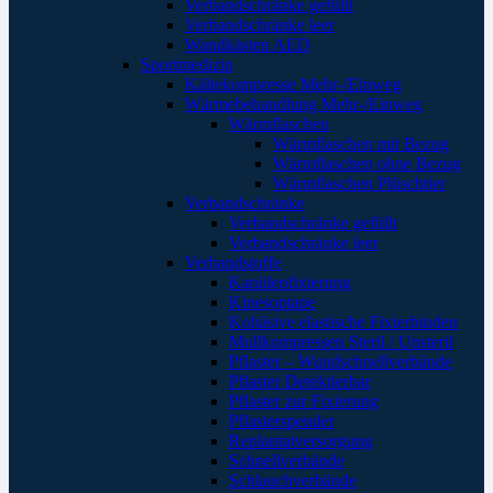
Verbandschränke gefüllt
Verbandschränke leer
Wandkästen AED
Sportmedizin
Kältekompresse Mehr-/Einweg
Wärmebehandlung Mehr-/Einweg
Wärmflaschen
Wärmflaschen mit Bezug
Wärmflaschen ohne Bezug
Wärmflaschen Plüschtier
Verbandschränke
Verbandschränke gefüllt
Verbandschränke leer
Verbandstoffe
Kanülenfixierung
Kinesoptape
Kohäsive elastische Fixierbinden
Mullkompressen Steril / Unsteril
Pflaster – Wundschnellverbände
Pflaster Detektierbar
Pflaster zur Fixierung
Pflasterspender
Replantatversorgung
Schnellverbände
Schlauchverbände