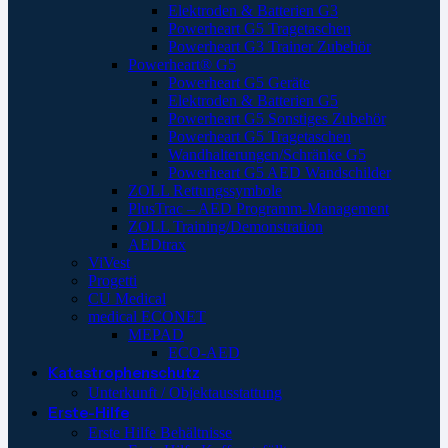
Elektroden & Batterien G3
Powerheart G5 Tragetaschen
Powerheart G3 Trainer Zubehör
Powerheart® G5
Powerheart G5 Geräte
Elektroden & Batterien G5
Powerheart G5 Sonstiges Zubehör
Powerheart G5 Tragetaschen
Wandhalterungen/Schränke G5
Powerheart G5 AED Wandschilder
ZOLL Rettungssymbole
PlusTrac – AED Programm-Management
ZOLL Training/Demonstration
AEDtrax
ViVest
Progetti
CU Medical
medical ECONET
MEPAD
ECO-AED
Katastrophenschutz
Unterkunft / Objektausstattung
Erste-Hilfe
Erste Hilfe Behältnisse