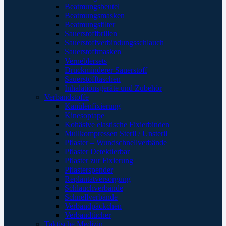
Beatmungsbeutel
Beatmungsmasken
Beatmungsfilter
Sauerstoffbrillen
Sauerstoffverbindungsschlauch
Sauerstoffmasken
Verneblersets
Druckminderer Sauerstoff
Sauerstofftaschen
Inhalationsgeräte und Zubehör
Verbandstoffe
Kanülenfixierung
Kinesoptape
Kohäsive elastische Fixierbinden
Mullkompressen Steril / Unsteril
Pflaster – Wundschnellverbände
Pflaster Detektierbar
Pflaster zur Fixierung
Pflasterspender
Replantatversorgung
Schlauchverbände
Schnellverbände
Verbandpäckchen
Verbandtücher
Taktische Medizin