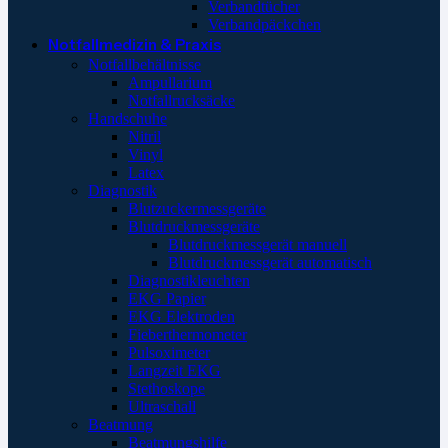
Verbandtücher
Verbandpäckchen
Notfallmedizin & Praxis
Notfallbehältnisse
Ampullarium
Notfallrucksäcke
Handschuhe
Nitril
Vinyl
Latex
Diagnostik
Blutzuckermessgeräte
Blutdruckmessgeräte
Blutdruckmessgerät manuell
Blutdruckmessgerät automatisch
Diagnostikleuchten
EKG Papier
EKG Elektroden
Fieberthermometer
Pulsoximeter
Langzeit EKG
Stethoskope
Ultraschall
Beatmung
Beatmungshilfe