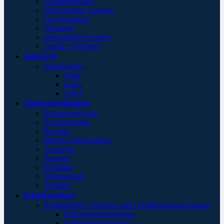
Akkumulatoren
Medizinische Lampen
Laryngoskope
Otoskope
Medizinische Papiere
Geräte / Sonstiges
Zahnarzt
Handschuhe
Nitril
Latex
Vinyl
Taktische Medizin
Einsatzrucksäcke
Einsatztaschen
Pouches
Massive Hemorrhage
Atemweg
Atmung
Kreislauf
Wärmeerhalt
Zubehör
Arbeitsschutz
Prüfplaketten, Etiketten und Qualitätskennzeichnung
Elektrokennzeichnung
Leiterkennzeichnung