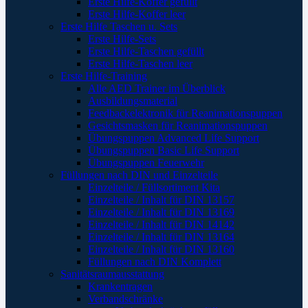
Erste Hilfe-Koffer gefüllt
Erste Hilfe-Koffer leer
Erste Hilfe Taschen u. Sets
Erste Hilfe-Sets
Erste Hilfe-Taschen gefüllt
Erste Hilfe-Taschen leer
Erste Hilfe-Training
Alle AED Trainer im Überblick
Ausbildungsmaterial
Feedbackelektronik für Reanimationspuppen
Gesichtsmasken für Reanimationspuppen
Übungspuppen Advanced Life Support
Übungspuppen Basic Life Support
Übungspuppen Feuerwehr
Füllungen nach DIN und Einzelteile
Einzelteile / Füllsortiment Kita
Einzelteile / Inhalt für DIN 13157
Einzelteile / Inhalt für DIN 13169
Einzelteile / Inhalt für DIN 14142
Einzelteile / Inhalt für DIN 13164
Einzelteile / Inhalt für DIN 13160
Füllungen nach DIN Komplett
Sanitätsraumausstattung
Krankentragen
Verbandschränke