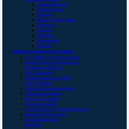
Einsatzrucksäcke
Einsatztaschen
Pouches
Massive Hemorrhage
Atemweg
Atmung
Kreislauf
Wärmeerhalt
Zubehör
Medizintechnische Produkte
GOLMED – the better choice
Kabelsysteme für Monitoring
Beatmungs-Zubehör
SpO²-Messung
Blutdruckmessung NIBP
HZV-Zubehör
Druckinfusionsmanschetten
Temperaturmessung
BIS-EEG-Zubehör
Einweg-Produkte
Langzeit-EKG- & Telemetriekabel
Diagnose-EKG-Kabel
Einmal-Elektroden
Batterien