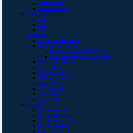
Ampullarium
Notfallrucksäcke
Handschuhe
Nitril
Vinyl
Latex
Diagnostik
Blutzuckermessgeräte
Blutdruckmessgeräte
Blutdruckmessgerät manuell
Blutdruckmessgerät automatisch
Diagnostikleuchten
EKG Papier
EKG Elektroden
Fieberthermometer
Pulsoximeter
Langzeit EKG
Stethoskope
Ultraschall
Beatmung
Beatmungshilfe
Beatmungsbeutel
Beatmungsmasken
Beatmungsfilter
Sauerstoffbrillen