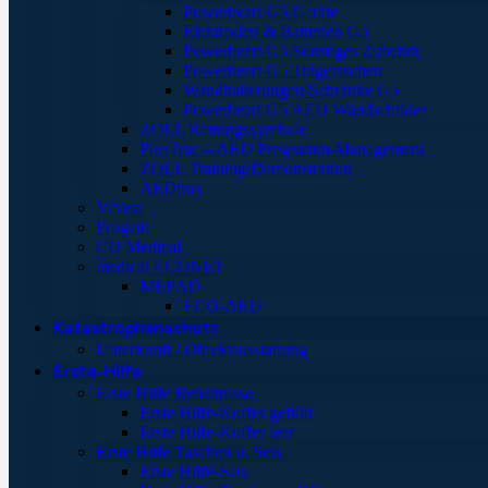
Powerheart G5 Geräte
Elektroden & Batterien G5
Powerheart G5 Sonstiges Zubehör
Powerheart G5 Tragetaschen
Wandhalterungen/Schränke G5
Powerheart G5 AED Wandschilder
ZOLL Rettungssymbole
PlusTrac – AED Programm-Management
ZOLL Training/Demonstration
AEDtrax
ViVest
Progetti
CU Medical
medical ECONET
MEPAD
ECO-AED
Katastrophenschutz
Unterkunft / Objektausstattung
Erste-Hilfe
Erste Hilfe Behältnisse
Erste Hilfe-Koffer gefüllt
Erste Hilfe-Koffer leer
Erste Hilfe Taschen u. Sets
Erste Hilfe-Sets