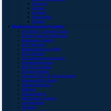
Atemweg
Atmung
Kreislauf
Wärmeerhalt
Zubehör
Medizintechnische Produkte
GOLMED – the better choice
Kabelsysteme für Monitoring
Beatmungs-Zubehör
SpO²-Messung
Blutdruckmessung NIBP
HZV-Zubehör
Druckinfusionsmanschetten
Temperaturmessung
BIS-EEG-Zubehör
Einweg-Produkte
Langzeit-EKG- & Telemetriekabel
Diagnose-EKG-Kabel
Einmal-Elektroden
Batterien
Akkumulatoren
Medizinische Lampen
Laryngoskope
Otoskope