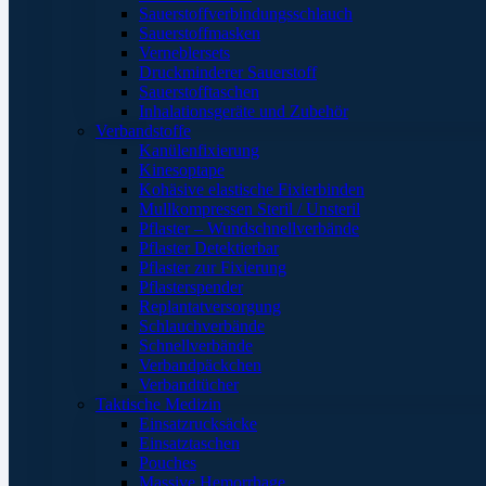
Sauerstoffverbindungsschlauch
Sauerstoffmasken
Verneblersets
Druckminderer Sauerstoff
Sauerstofftaschen
Inhalationsgeräte und Zubehör
Verbandstoffe
Kanülenfixierung
Kinesoptape
Kohäsive elastische Fixierbinden
Mullkompressen Steril / Unsteril
Pflaster – Wundschnellverbände
Pflaster Detektierbar
Pflaster zur Fixierung
Pflasterspender
Replantatversorgung
Schlauchverbände
Schnellverbände
Verbandpäckchen
Verbandtücher
Taktische Medizin
Einsatzrucksäcke
Einsatztaschen
Pouches
Massive Hemorrhage