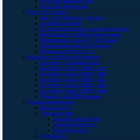
Erste Hilfe-Taschen gefüllt
Erste Hilfe-Taschen leer
Erste Hilfe-Training
Alle AED Trainer im Überblick
Ausbildungsmaterial
Feedbackelektronik für Reanimationspuppen
Gesichtsmasken für Reanimationspuppen
Übungspuppen Advanced Life Support
Übungspuppen Basic Life Support
Übungspuppen Feuerwehr
Füllungen nach DIN und Einzelteile
Einzelteile / Füllsortiment Kita
Einzelteile / Inhalt für DIN 13157
Einzelteile / Inhalt für DIN 13169
Einzelteile / Inhalt für DIN 14142
Einzelteile / Inhalt für DIN 13164
Einzelteile / Inhalt für DIN 13160
Füllungen nach DIN Komplett
Sanitätsraumausstattung
Krankentragen
Verbandschränke
Verbandschränke gefüllt
Verbandschränke leer
Wandkästen AED
Sportmedizin