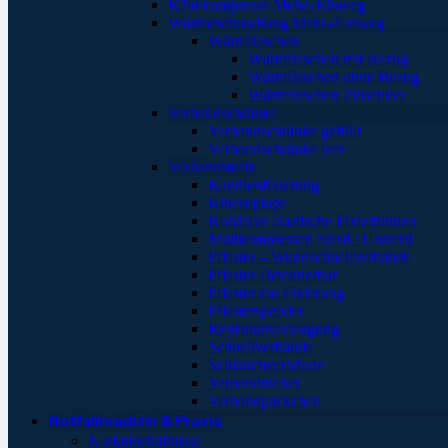
Kältekompresse Mehr-/Einweg
Wärmebehandlung Mehr-/Einweg
Wärmflaschen
Wärmflaschen mit Bezug
Wärmflaschen ohne Bezug
Wärmflaschen Plüschtier
Verbandschränke
Verbandschränke gefüllt
Verbandschränke leer
Verbandstoffe
Kanülenfixierung
Kinesoptape
Kohäsive elastische Fixierbinden
Mullkompressen Steril / Unsteril
Pflaster – Wundschnellverbände
Pflaster Detektierbar
Pflaster zur Fixierung
Pflasterspender
Replantatversorgung
Schnellverbände
Schlauchverbände
Verbandtücher
Verbandpäckchen
Notfallmedizin & Praxis
Notfallbehältnisse