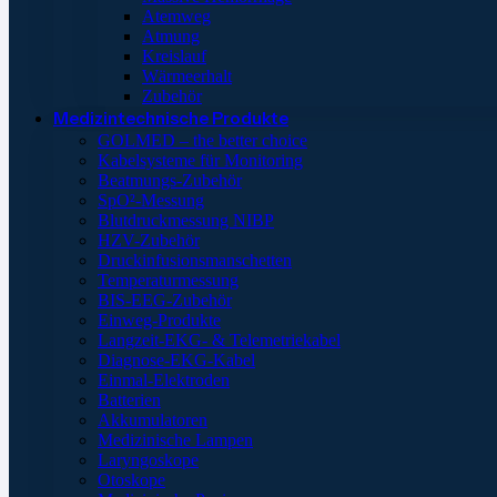
Atemweg
Atmung
Kreislauf
Wärmeerhalt
Zubehör
Medizintechnische Produkte
GOLMED – the better choice
Kabelsysteme für Monitoring
Beatmungs-Zubehör
SpO²-Messung
Blutdruckmessung NIBP
HZV-Zubehör
Druckinfusionsmanschetten
Temperaturmessung
BIS-EEG-Zubehör
Einweg-Produkte
Langzeit-EKG- & Telemetriekabel
Diagnose-EKG-Kabel
Einmal-Elektroden
Batterien
Akkumulatoren
Medizinische Lampen
Laryngoskope
Otoskope