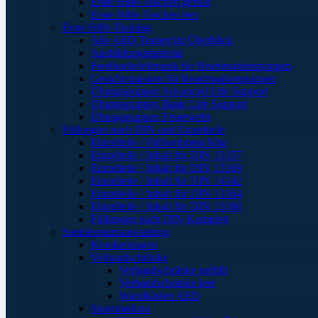
Erste Hilfe-Taschen gefüllt
Erste Hilfe-Taschen leer
Erste Hilfe-Training
Alle AED Trainer im Überblick
Ausbildungsmaterial
Feedbackelektronik für Reanimationspuppen
Gesichtsmasken für Reanimationspuppen
Übungspuppen Advanced Life Support
Übungspuppen Basic Life Support
Übungspuppen Feuerwehr
Füllungen nach DIN und Einzelteile
Einzelteile / Füllsortiment Kita
Einzelteile / Inhalt für DIN 13157
Einzelteile / Inhalt für DIN 13169
Einzelteile / Inhalt für DIN 14142
Einzelteile / Inhalt für DIN 13164
Einzelteile / Inhalt für DIN 13160
Füllungen nach DIN Komplett
Sanitätsraumausstattung
Krankentragen
Verbandschränke
Verbandschränke gefüllt
Verbandschränke leer
Wandkästen AED
Sportmedizin