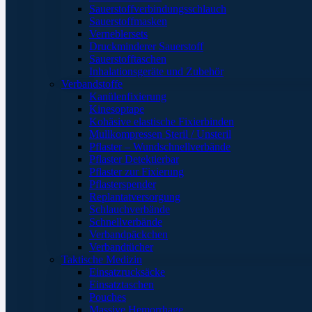
Sauerstoffverbindungsschlauch
Sauerstoffmasken
Verneblersets
Druckminderer Sauerstoff
Sauerstofftaschen
Inhalationsgeräte und Zubehör
Verbandstoffe
Kanülenfixierung
Kinesoptape
Kohäsive elastische Fixierbinden
Mullkompressen Steril / Unsteril
Pflaster – Wundschnellverbände
Pflaster Detektierbar
Pflaster zur Fixierung
Pflasterspender
Replantatversorgung
Schlauchverbände
Schnellverbände
Verbandpäckchen
Verbandtücher
Taktische Medizin
Einsatzrucksäcke
Einsatztaschen
Pouches
Massive Hemorrhage