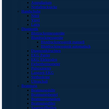
Ampullarium
Notfallrucksäcke
Handschuhe
Nitril
Vinyl
Latex
Diagnostik
Blutzuckermessgeräte
Blutdruckmessgeräte
Blutdruckmessgerät manuell
Blutdruckmessgerät automatisch
Diagnostikleuchten
EKG Papier
EKG Elektroden
Fieberthermometer
Pulsoximeter
Langzeit EKG
Stethoskope
Ultraschall
Beatmung
Beatmungshilfe
Beatmungsbeutel
Beatmungsmasken
Beatmungsfilter
Sauerstoffbrillen