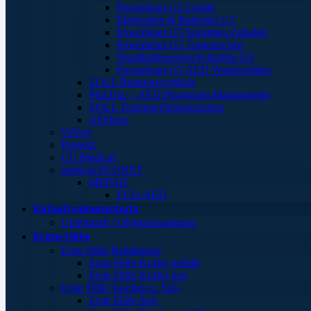
Powerheart G5 Geräte
Elektroden & Batterien G5
Powerheart G5 Sonstiges Zubehör
Powerheart G5 Tragetaschen
Wandhalterungen/Schränke G5
Powerheart G5 AED Wandschilder
ZOLL Rettungssymbole
PlusTrac – AED Programm-Management
ZOLL Training/Demonstration
AEDtrax
ViVest
Progetti
CU Medical
medical ECONET
MEPAD
ECO-AED
Katastrophenschutz
Unterkunft / Objektausstattung
Erste-Hilfe
Erste Hilfe Behältnisse
Erste Hilfe-Koffer gefüllt
Erste Hilfe-Koffer leer
Erste Hilfe Taschen u. Sets
Erste Hilfe-Sets