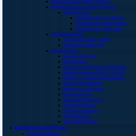
Kältekompresse Mehr-/Einweg
Wärmebehandlung Mehr-/Einweg
Wärmflaschen
Wärmflaschen mit Bezug
Wärmflaschen ohne Bezug
Wärmflaschen Plüschtier
Verbandschränke
Verbandschränke gefüllt
Verbandschränke leer
Verbandstoffe
Kanülenfixierung
Kinesoptape
Kohäsive elastische Fixierbinden
Mullkompressen Steril / Unsteril
Pflaster – Wundschnellverbände
Pflaster Detektierbar
Pflaster zur Fixierung
Pflasterspender
Replantatversorgung
Schnellverbände
Schlauchverbände
Verbandtücher
Verbandpäckchen
Notfallmedizin & Praxis
Notfallbehältnisse