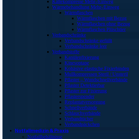
Kältekompresse Mehr-/Einweg
Wärmebehandlung Mehr-/Einweg
Wärmflaschen
Wärmflaschen mit Bezug
Wärmflaschen ohne Bezug
Wärmflaschen Plüschtier
Verbandschränke
Verbandschränke gefüllt
Verbandschränke leer
Verbandstoffe
Kanülenfixierung
Kinesoptape
Kohäsive elastische Fixierbinden
Mullkompressen Steril / Unsteril
Pflaster – Wundschnellverbände
Pflaster Detektierbar
Pflaster zur Fixierung
Pflasterspender
Replantatversorgung
Schnellverbände
Schlauchverbände
Verbandtücher
Verbandpäckchen
Notfallmedizin & Praxis
Notfallbehältnisse