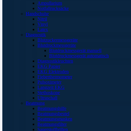
Ampullarium
Notfallrucksäcke
Handschuhe
Nitril
Vinyl
Latex
Diagnostik
Blutzuckermessgeräte
Blutdruckmessgeräte
Blutdruckmessgerät manuell
Blutdruckmessgerät automatisch
Diagnostikleuchten
EKG Papier
EKG Elektroden
Fieberthermometer
Pulsoximeter
Langzeit EKG
Stethoskope
Ultraschall
Beatmung
Beatmungshilfe
Beatmungsbeutel
Beatmungsmasken
Beatmungsfilter
Sauerstoffbrillen