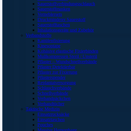
Sauerstoffverbindungsschlauch
Sauerstoffmasken
Verneblersets
Druckminderer Sauerstoff
Sauerstofftaschen
Inhalationsgeräte und Zubehör
Verbandstoffe
Kanülenfixierung
Kinesoptape
Kohäsive elastische Fixierbinden
Mullkompressen Steril / Unsteril
Pflaster – Wundschnellverbände
Pflaster Detektierbar
Pflaster zur Fixierung
Pflasterspender
Replantatversorgung
Schlauchverbände
Schnellverbände
Verbandpäckchen
Verbandtücher
Taktische Medizin
Einsatzrucksäcke
Einsatztaschen
Pouches
Massive Hemorrhage