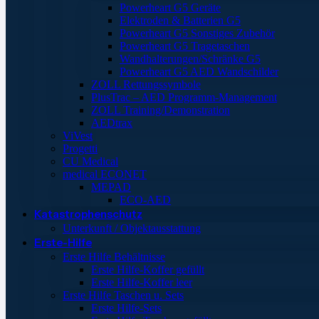
Powerheart G5 Geräte
Elektroden & Batterien G5
Powerheart G5 Sonstiges Zubehör
Powerheart G5 Tragetaschen
Wandhalterungen/Schränke G5
Powerheart G5 AED Wandschilder
ZOLL Rettungssymbole
PlusTrac – AED Programm-Management
ZOLL Training/Demonstration
AEDtrax
ViVest
Progetti
CU Medical
medical ECONET
MEPAD
ECO-AED
Katastrophenschutz
Unterkunft / Objektausstattung
Erste-Hilfe
Erste Hilfe Behältnisse
Erste Hilfe-Koffer gefüllt
Erste Hilfe-Koffer leer
Erste Hilfe Taschen u. Sets
Erste Hilfe-Sets