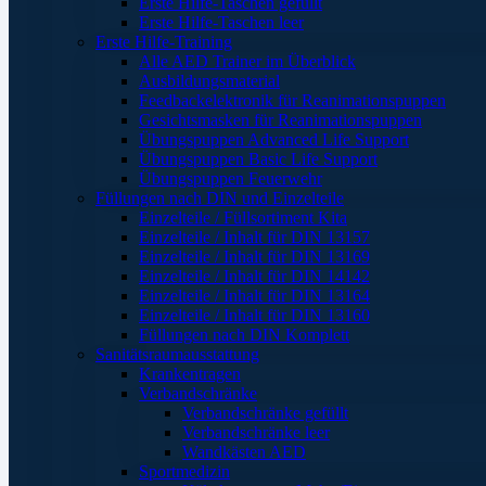
Erste Hilfe-Taschen gefüllt
Erste Hilfe-Taschen leer
Erste Hilfe-Training
Alle AED Trainer im Überblick
Ausbildungsmaterial
Feedbackelektronik für Reanimationspuppen
Gesichtsmasken für Reanimationspuppen
Übungspuppen Advanced Life Support
Übungspuppen Basic Life Support
Übungspuppen Feuerwehr
Füllungen nach DIN und Einzelteile
Einzelteile / Füllsortiment Kita
Einzelteile / Inhalt für DIN 13157
Einzelteile / Inhalt für DIN 13169
Einzelteile / Inhalt für DIN 14142
Einzelteile / Inhalt für DIN 13164
Einzelteile / Inhalt für DIN 13160
Füllungen nach DIN Komplett
Sanitätsraumausstattung
Krankentragen
Verbandschränke
Verbandschränke gefüllt
Verbandschränke leer
Wandkästen AED
Sportmedizin