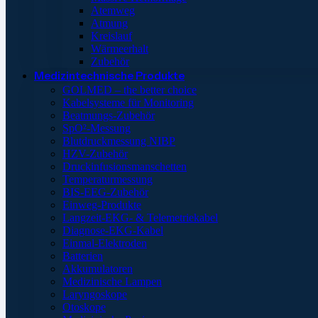
Atemweg
Atmung
Kreislauf
Wärmeerhalt
Zubehör
Medizintechnische Produkte
GOLMED – the better choice
Kabelsysteme für Monitoring
Beatmungs-Zubehör
SpO²-Messung
Blutdruckmessung NIBP
HZV-Zubehör
Druckinfusionsmanschetten
Temperaturmessung
BIS-EEG-Zubehör
Einweg-Produkte
Langzeit-EKG- & Telemetriekabel
Diagnose-EKG-Kabel
Einmal-Elektroden
Batterien
Akkumulatoren
Medizinische Lampen
Laryngoskope
Otoskope