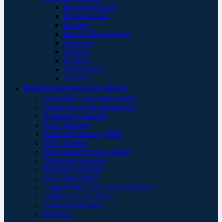
Einsatzrucksäcke
Einsatztaschen
Pouches
Massive Hemorrhage
Atemweg
Atmung
Kreislauf
Wärmeerhalt
Zubehör
Medizintechnische Produkte
GOLMED – the better choice
Kabelsysteme für Monitoring
Beatmungs-Zubehör
SpO²-Messung
Blutdruckmessung NIBP
HZV-Zubehör
Druckinfusionsmanschetten
Temperaturmessung
BIS-EEG-Zubehör
Einweg-Produkte
Langzeit-EKG- & Telemetriekabel
Diagnose-EKG-Kabel
Einmal-Elektroden
Batterien