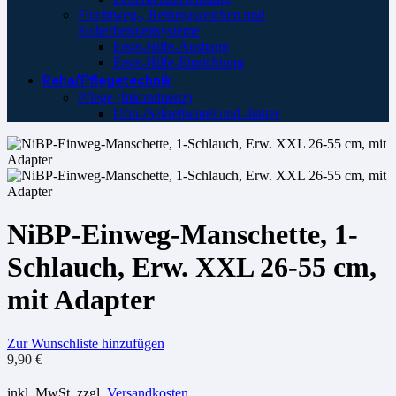
Fluchtweg-, Rettungszeichen und
Sicherheistleitsysteme
Erste-Hilfe-Aushang
Erste-Hilfe-Einrichtung
Reha/Pflegetechnik
Pflege (Inkontinenz)
Urin-/Sekretbeutel und -halter
NiBP-Einweg-Manschette, 1-
Schlauch, Erw. XXL 26-55 cm,
mit Adapter
Zur Wunschliste hinzufügen
9,90
€
inkl. MwSt.
zzgl.
Versandkosten