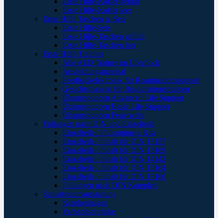
Erste Hilfe-Koffer gefüllt
Erste Hilfe-Koffer leer
Erste Hilfe Taschen u. Sets
Erste Hilfe-Sets
Erste Hilfe-Taschen gefüllt
Erste Hilfe-Taschen leer
Erste Hilfe-Training
Alle AED Trainer im Überblick
Ausbildungsmaterial
Feedbackelektronik für Reanimationspuppen
Gesichtsmasken für Reanimationspuppen
Übungspuppen Advanced Life Support
Übungspuppen Basic Life Support
Übungspuppen Feuerwehr
Füllungen nach DIN und Einzelteile
Einzelteile / Füllsortiment Kita
Einzelteile / Inhalt für DIN 13157
Einzelteile / Inhalt für DIN 13169
Einzelteile / Inhalt für DIN 14142
Einzelteile / Inhalt für DIN 13164
Einzelteile / Inhalt für DIN 13160
Füllungen nach DIN Komplett
Sanitätsraumausstattung
Krankentragen
Verbandschränke