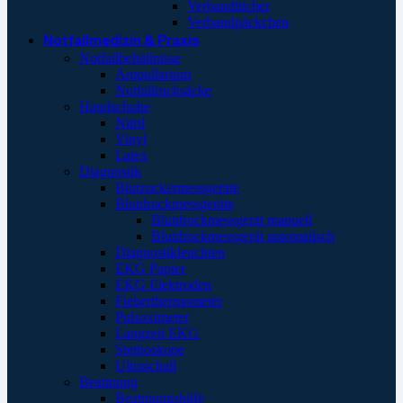
Verbandtücher
Verbandpäckchen
Notfallmedizin & Praxis
Notfallbehältnisse
Ampullarium
Notfallrucksäcke
Handschuhe
Nitril
Vinyl
Latex
Diagnostik
Blutzuckermessgeräte
Blutdruckmessgeräte
Blutdruckmessgerät manuell
Blutdruckmessgerät automatisch
Diagnostikleuchten
EKG Papier
EKG Elektroden
Fieberthermometer
Pulsoximeter
Langzeit EKG
Stethoskope
Ultraschall
Beatmung
Beatmungshilfe