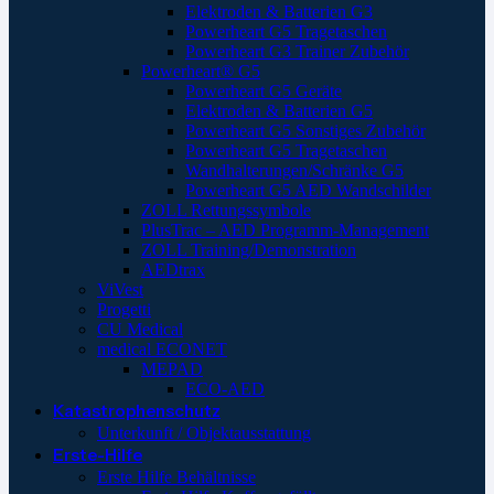
Elektroden & Batterien G3
Powerheart G5 Tragetaschen
Powerheart G3 Trainer Zubehör
Powerheart® G5
Powerheart G5 Geräte
Elektroden & Batterien G5
Powerheart G5 Sonstiges Zubehör
Powerheart G5 Tragetaschen
Wandhalterungen/Schränke G5
Powerheart G5 AED Wandschilder
ZOLL Rettungssymbole
PlusTrac – AED Programm-Management
ZOLL Training/Demonstration
AEDtrax
ViVest
Progetti
CU Medical
medical ECONET
MEPAD
ECO-AED
Katastrophenschutz
Unterkunft / Objektausstattung
Erste-Hilfe
Erste Hilfe Behältnisse