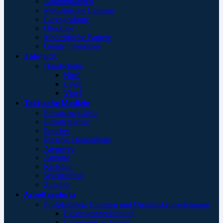
Akkumulatoren
Medizinische Lampen
Laryngoskope
Otoskope
Medizinische Papiere
Geräte / Sonstiges
Zahnarzt
Handschuhe
Nitril
Latex
Vinyl
Taktische Medizin
Einsatzrucksäcke
Einsatztaschen
Pouches
Massive Hemorrhage
Atemweg
Atmung
Kreislauf
Wärmeerhalt
Zubehör
Arbeitsschutz
Prüfplaketten, Etiketten und Qualitätskennzeichnung
Elektrokennzeichnung
Leiterkennzeichnung