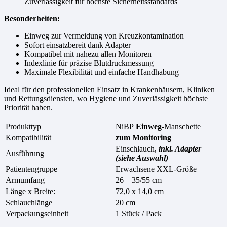
Zuverlässigkeit für höchste Sicherheitsstandards
Besonderheiten:
Einweg zur Vermeidung von Kreuzkontamination
Sofort einsatzbereit dank Adapter
Kompatibel mit nahezu allen Monitoren
Indexlinie für präzise Blutdruckmessung
Maximale Flexibilität und einfache Handhabung
Ideal für den professionellen Einsatz in Krankenhäusern, Kliniken
und Rettungsdiensten, wo Hygiene und Zuverlässigkeit höchste
Priorität haben.
Produkttyp
NiBP
Einweg-
Manschette
Kompatibilität
zum Monitoring
Einschlauch,
inkl. Adapter
Ausführung
(siehe Auswahl)
Patientengruppe
Erwachsene XXL-Größe
Armumfang
26 – 35/55 cm
Länge x Breite:
72,0 x 14,0 cm
Schlauchlänge
20 cm
Verpackungseinheit
1 Stück / Pack