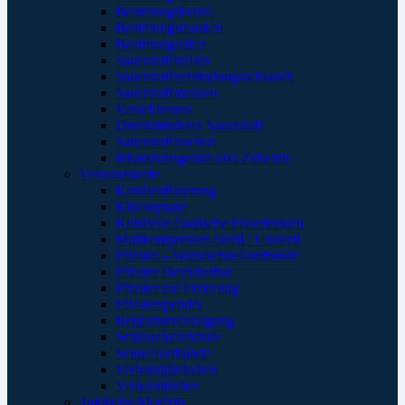
Beatmungsbeutel
Beatmungsmasken
Beatmungsfilter
Sauerstoffbrillen
Sauerstoffverbindungsschlauch
Sauerstoffmasken
Verneblersets
Druckminderer Sauerstoff
Sauerstofftaschen
Inhalationsgeräte und Zubehör
Verbandstoffe
Kanülenfixierung
Kinesoptape
Kohäsive elastische Fixierbinden
Mullkompressen Steril / Unsteril
Pflaster – Wundschnellverbände
Pflaster Detektierbar
Pflaster zur Fixierung
Pflasterspender
Replantatversorgung
Schlauchverbände
Schnellverbände
Verbandpäckchen
Verbandtücher
Taktische Medizin