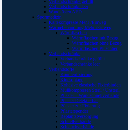
Verbandschränke gefüllt
Verbandschränke leer
Wandkästen AED
Sportmedizin
Kältekompresse Mehr-/Einweg
Wärmebehandlung Mehr-/Einweg
Wärmflaschen
Wärmflaschen mit Bezug
Wärmflaschen ohne Bezug
Wärmflaschen Plüschtier
Verbandschränke
Verbandschränke gefüllt
Verbandschränke leer
Verbandstoffe
Kanülenfixierung
Kinesoptape
Kohäsive elastische Fixierbinden
Mullkompressen Steril / Unsteril
Pflaster – Wundschnellverbände
Pflaster Detektierbar
Pflaster zur Fixierung
Pflasterspender
Replantatversorgung
Schnellverbände
Schlauchverbände