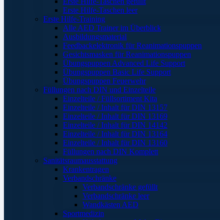
Erste Hilfe-Taschen gefüllt
Erste Hilfe-Taschen leer
Erste Hilfe-Training
Alle AED Trainer im Überblick
Ausbildungsmaterial
Feedbackelektronik für Reanimationspuppen
Gesichtsmasken für Reanimationspuppen
Übungspuppen Advanced Life Support
Übungspuppen Basic Life Support
Übungspuppen Feuerwehr
Füllungen nach DIN und Einzelteile
Einzelteile / Füllsortiment Kita
Einzelteile / Inhalt für DIN 13157
Einzelteile / Inhalt für DIN 13169
Einzelteile / Inhalt für DIN 14142
Einzelteile / Inhalt für DIN 13164
Einzelteile / Inhalt für DIN 13160
Füllungen nach DIN Komplett
Sanitätsraumausstattung
Krankentragen
Verbandschränke
Verbandschränke gefüllt
Verbandschränke leer
Wandkästen AED
Sportmedizin