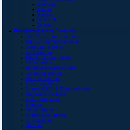
Atemweg
Atmung
Kreislauf
Wärmeerhalt
Zubehör
Medizintechnische Produkte
GOLMED – the better choice
Kabelsysteme für Monitoring
Beatmungs-Zubehör
SpO²-Messung
Blutdruckmessung NIBP
HZV-Zubehör
Druckinfusionsmanschetten
Temperaturmessung
BIS-EEG-Zubehör
Einweg-Produkte
Langzeit-EKG- & Telemetriekabel
Diagnose-EKG-Kabel
Einmal-Elektroden
Batterien
Akkumulatoren
Medizinische Lampen
Laryngoskope
Otoskope