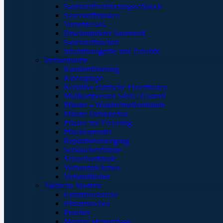
Sauerstoffverbindungsschlauch
Sauerstoffmasken
Verneblersets
Druckminderer Sauerstoff
Sauerstofftaschen
Inhalationsgeräte und Zubehör
Verbandstoffe
Kanülenfixierung
Kinesoptape
Kohäsive elastische Fixierbinden
Mullkompressen Steril / Unsteril
Pflaster – Wundschnellverbände
Pflaster Detektierbar
Pflaster zur Fixierung
Pflasterspender
Replantatversorgung
Schlauchverbände
Schnellverbände
Verbandpäckchen
Verbandtücher
Taktische Medizin
Einsatzrucksäcke
Einsatztaschen
Pouches
Massive Hemorrhage