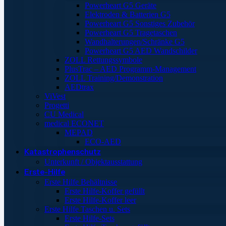
Powerheart G5 Geräte
Elektroden & Batterien G5
Powerheart G5 Sonstiges Zubehör
Powerheart G5 Tragetaschen
Wandhalterungen/Schränke G5
Powerheart G5 AED Wandschilder
ZOLL Rettungssymbole
PlusTrac – AED Programm-Management
ZOLL Training/Demonstration
AEDtrax
ViVest
Progetti
CU Medical
medical ECONET
MEPAD
ECO-AED
Katastrophenschutz
Unterkunft / Objektausstattung
Erste-Hilfe
Erste Hilfe Behältnisse
Erste Hilfe-Koffer gefüllt
Erste Hilfe-Koffer leer
Erste Hilfe Taschen u. Sets
Erste Hilfe-Sets