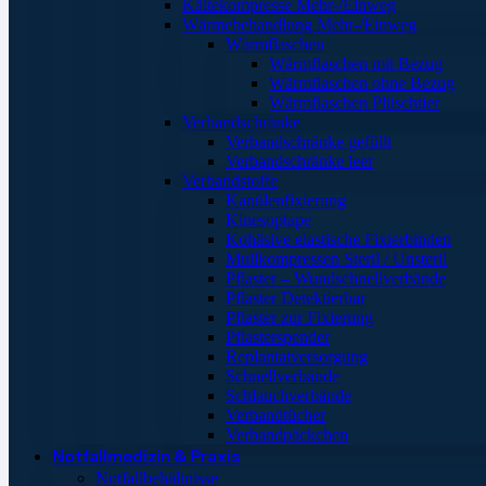
Kältekompresse Mehr-/Einweg
Wärmebehandlung Mehr-/Einweg
Wärmflaschen
Wärmflaschen mit Bezug
Wärmflaschen ohne Bezug
Wärmflaschen Plüschtier
Verbandschränke
Verbandschränke gefüllt
Verbandschränke leer
Verbandstoffe
Kanülenfixierung
Kinesoptape
Kohäsive elastische Fixierbinden
Mullkompressen Steril / Unsteril
Pflaster – Wundschnellverbände
Pflaster Detektierbar
Pflaster zur Fixierung
Pflasterspender
Replantatversorgung
Schnellverbände
Schlauchverbände
Verbandtücher
Verbandpäckchen
Notfallmedizin & Praxis
Notfallbehältnisse