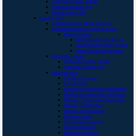
Verbandschränke gefüllt
Verbandschränke leer
Wandkästen AED
Sportmedizin
Kältekompresse Mehr-/Einweg
Wärmebehandlung Mehr-/Einweg
Wärmflaschen
Wärmflaschen mit Bezug
Wärmflaschen ohne Bezug
Wärmflaschen Plüschtier
Verbandschränke
Verbandschränke gefüllt
Verbandschränke leer
Verbandstoffe
Kanülenfixierung
Kinesoptape
Kohäsive elastische Fixierbinden
Mullkompressen Steril / Unsteril
Pflaster – Wundschnellverbände
Pflaster Detektierbar
Pflaster zur Fixierung
Pflasterspender
Replantatversorgung
Schnellverbände
Schlauchverbände