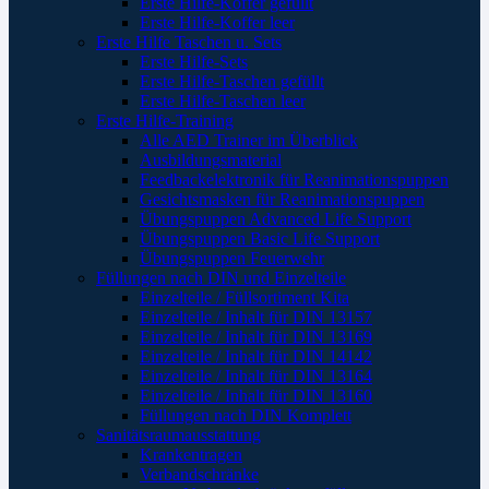
Erste Hilfe-Koffer gefüllt
Erste Hilfe-Koffer leer
Erste Hilfe Taschen u. Sets
Erste Hilfe-Sets
Erste Hilfe-Taschen gefüllt
Erste Hilfe-Taschen leer
Erste Hilfe-Training
Alle AED Trainer im Überblick
Ausbildungsmaterial
Feedbackelektronik für Reanimationspuppen
Gesichtsmasken für Reanimationspuppen
Übungspuppen Advanced Life Support
Übungspuppen Basic Life Support
Übungspuppen Feuerwehr
Füllungen nach DIN und Einzelteile
Einzelteile / Füllsortiment Kita
Einzelteile / Inhalt für DIN 13157
Einzelteile / Inhalt für DIN 13169
Einzelteile / Inhalt für DIN 14142
Einzelteile / Inhalt für DIN 13164
Einzelteile / Inhalt für DIN 13160
Füllungen nach DIN Komplett
Sanitätsraumausstattung
Krankentragen
Verbandschränke