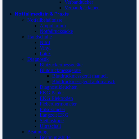
Verbandtücher
Verbandpäckchen
Notfallmedizin & Praxis
Notfallbehältnisse
Ampullarium
Notfallrucksäcke
Handschuhe
Nitril
Vinyl
Latex
Diagnostik
Blutzuckermessgeräte
Blutdruckmessgeräte
Blutdruckmessgerät manuell
Blutdruckmessgerät automatisch
Diagnostikleuchten
EKG Papier
EKG Elektroden
Fieberthermometer
Pulsoximeter
Langzeit EKG
Stethoskope
Ultraschall
Beatmung
Beatmungshilfe