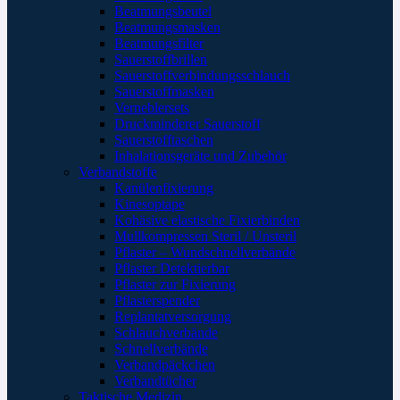
Beatmungsbeutel
Beatmungsmasken
Beatmungsfilter
Sauerstoffbrillen
Sauerstoffverbindungsschlauch
Sauerstoffmasken
Verneblersets
Druckminderer Sauerstoff
Sauerstofftaschen
Inhalationsgeräte und Zubehör
Verbandstoffe
Kanülenfixierung
Kinesoptape
Kohäsive elastische Fixierbinden
Mullkompressen Steril / Unsteril
Pflaster – Wundschnellverbände
Pflaster Detektierbar
Pflaster zur Fixierung
Pflasterspender
Replantatversorgung
Schlauchverbände
Schnellverbände
Verbandpäckchen
Verbandtücher
Taktische Medizin