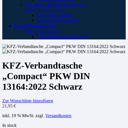
Fluchtweg-, Rettungszeichen und
Sicherheistleitsysteme
Erste-Hilfe-Aushang
Erste-Hilfe-Einrichtung
Reha/Pflegetechnik
Pflege (Inkontinenz)
Urin-/Sekretbeutel und -halter
KFZ-Verbandtasche
„Compact“ PKW DIN
13164:2022 Schwarz
Zur Wunschliste hinzufügen
21,95
€
inkl. 19 % MwSt.
zzgl.
Versandkosten
In stock