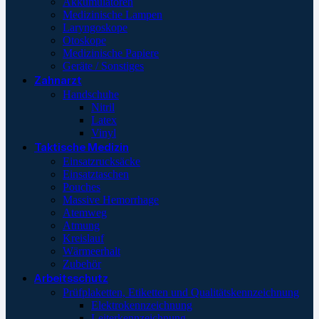
Akkumulatoren
Medizinische Lampen
Laryngoskope
Otoskope
Medizinische Papiere
Geräte / Sonstiges
Zahnarzt
Handschuhe
Nitril
Latex
Vinyl
Taktische Medizin
Einsatzrucksäcke
Einsatztaschen
Pouches
Massive Hemorrhage
Atemweg
Atmung
Kreislauf
Wärmeerhalt
Zubehör
Arbeitsschutz
Prüfplaketten, Etiketten und Qualitätskennzeichnung
Elektrokennzeichnung
Leiterkennzeichnung