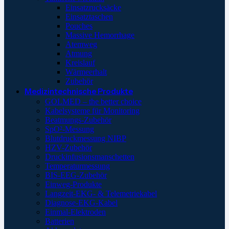
Einsatzrucksäcke
Einsatztaschen
Pouches
Massive Hemorrhage
Atemweg
Atmung
Kreislauf
Wärmeerhalt
Zubehör
Medizintechnische Produkte
GOLMED – the better choice
Kabelsysteme für Monitoring
Beatmungs-Zubehör
SpO²-Messung
Blutdruckmessung NIBP
HZV-Zubehör
Druckinfusionsmanschetten
Temperaturmessung
BIS-EEG-Zubehör
Einweg-Produkte
Langzeit-EKG- & Telemetriekabel
Diagnose-EKG-Kabel
Einmal-Elektroden
Batterien