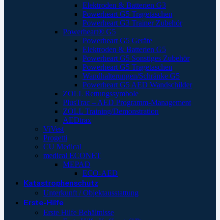
Elektroden & Batterien G3
Powerheart G5 Tragetaschen
Powerheart G3 Trainer Zubehör
Powerheart® G5
Powerheart G5 Geräte
Elektroden & Batterien G5
Powerheart G5 Sonstiges Zubehör
Powerheart G5 Tragetaschen
Wandhalterungen/Schränke G5
Powerheart G5 AED Wandschilder
ZOLL Rettungssymbole
PlusTrac – AED Programm-Management
ZOLL Training/Demonstration
AEDtrax
ViVest
Progetti
CU Medical
medical ECONET
MEPAD
ECO-AED
Katastrophenschutz
Unterkunft / Objektausstattung
Erste-Hilfe
Erste Hilfe Behältnisse