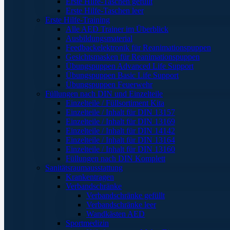
Erste Hilfe-Taschen gefüllt
Erste Hilfe-Taschen leer
Erste Hilfe-Training
Alle AED Trainer im Überblick
Ausbildungsmaterial
Feedbackelektronik für Reanimationspuppen
Gesichtsmasken für Reanimationspuppen
Übungspuppen Advanced Life Support
Übungspuppen Basic Life Support
Übungspuppen Feuerwehr
Füllungen nach DIN und Einzelteile
Einzelteile / Füllsortiment Kita
Einzelteile / Inhalt für DIN 13157
Einzelteile / Inhalt für DIN 13169
Einzelteile / Inhalt für DIN 14142
Einzelteile / Inhalt für DIN 13164
Einzelteile / Inhalt für DIN 13160
Füllungen nach DIN Komplett
Sanitätsraumausstattung
Krankentragen
Verbandschränke
Verbandschränke gefüllt
Verbandschränke leer
Wandkästen AED
Sportmedizin