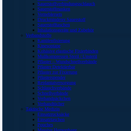
Sauerstoffverbindungsschlauch
Sauerstoffmasken
Verneblersets
Druckminderer Sauerstoff
Sauerstofftaschen
Inhalationsgeräte und Zubehör
Verbandstoffe
Kanülenfixierung
Kinesoptape
Kohäsive elastische Fixierbinden
Mullkompressen Steril / Unsteril
Pflaster – Wundschnellverbände
Pflaster Detektierbar
Pflaster zur Fixierung
Pflasterspender
Replantatversorgung
Schlauchverbände
Schnellverbände
Verbandpäckchen
Verbandtücher
Taktische Medizin
Einsatzrucksäcke
Einsatztaschen
Pouches
Massive Hemorrhage