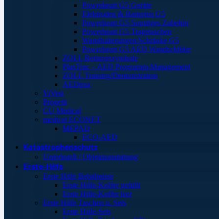
Powerheart G5 Geräte
Elektroden & Batterien G5
Powerheart G5 Sonstiges Zubehör
Powerheart G5 Tragetaschen
Wandhalterungen/Schränke G5
Powerheart G5 AED Wandschilder
ZOLL Rettungssymbole
PlusTrac – AED Programm-Management
ZOLL Training/Demonstration
AEDtrax
ViVest
Progetti
CU Medical
medical ECONET
MEPAD
ECO-AED
Katastrophenschutz
Unterkunft / Objektausstattung
Erste-Hilfe
Erste Hilfe Behältnisse
Erste Hilfe-Koffer gefüllt
Erste Hilfe-Koffer leer
Erste Hilfe Taschen u. Sets
Erste Hilfe-Sets