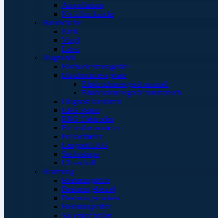
Ampullarium
Notfallrucksäcke
Handschuhe
Nitril
Vinyl
Latex
Diagnostik
Blutzuckermessgeräte
Blutdruckmessgeräte
Blutdruckmessgerät manuell
Blutdruckmessgerät automatisch
Diagnostikleuchten
EKG Papier
EKG Elektroden
Fieberthermometer
Pulsoximeter
Langzeit EKG
Stethoskope
Ultraschall
Beatmung
Beatmungshilfe
Beatmungsbeutel
Beatmungsmasken
Beatmungsfilter
Sauerstoffbrillen