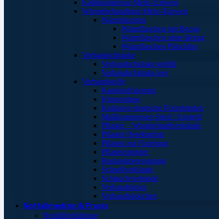
Kältekompresse Mehr-/Einweg
Wärmebehandlung Mehr-/Einweg
Wärmflaschen
Wärmflaschen mit Bezug
Wärmflaschen ohne Bezug
Wärmflaschen Plüschtier
Verbandschränke
Verbandschränke gefüllt
Verbandschränke leer
Verbandstoffe
Kanülenfixierung
Kinesoptape
Kohäsive elastische Fixierbinden
Mullkompressen Steril / Unsteril
Pflaster – Wundschnellverbände
Pflaster Detektierbar
Pflaster zur Fixierung
Pflasterspender
Replantatversorgung
Schnellverbände
Schlauchverbände
Verbandtücher
Verbandpäckchen
Notfallmedizin & Praxis
Notfallbehältnisse