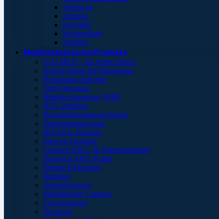
Atemweg
Atmung
Kreislauf
Wärmeerhalt
Zubehör
Medizintechnische Produkte
GOLMED – the better choice
Kabelsysteme für Monitoring
Beatmungs-Zubehör
SpO²-Messung
Blutdruckmessung NIBP
HZV-Zubehör
Druckinfusionsmanschetten
Temperaturmessung
BIS-EEG-Zubehör
Einweg-Produkte
Langzeit-EKG- & Telemetriekabel
Diagnose-EKG-Kabel
Einmal-Elektroden
Batterien
Akkumulatoren
Medizinische Lampen
Laryngoskope
Otoskope