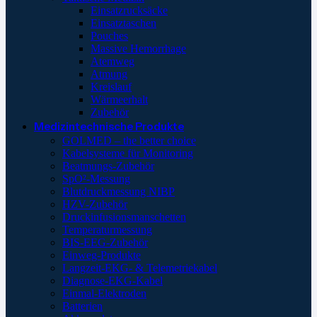
Einsatzrucksäcke
Einsatztaschen
Pouches
Massive Hemorrhage
Atemweg
Atmung
Kreislauf
Wärmeerhalt
Zubehör
Medizintechnische Produkte
GOLMED – the better choice
Kabelsysteme für Monitoring
Beatmungs-Zubehör
SpO²-Messung
Blutdruckmessung NIBP
HZV-Zubehör
Druckinfusionsmanschetten
Temperaturmessung
BIS-EEG-Zubehör
Einweg-Produkte
Langzeit-EKG- & Telemetriekabel
Diagnose-EKG-Kabel
Einmal-Elektroden
Batterien