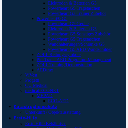
Elektroden & Batterien G3
Powerheart G5 Tragetaschen
Powerheart G3 Trainer Zubehör
Powerheart® G5
Powerheart G5 Geräte
Elektroden & Batterien G5
Powerheart G5 Sonstiges Zubehör
Powerheart G5 Tragetaschen
Wandhalterungen/Schränke G5
Powerheart G5 AED Wandschilder
ZOLL Rettungssymbole
PlusTrac – AED Programm-Management
ZOLL Training/Demonstration
AEDtrax
ViVest
Progetti
CU Medical
medical ECONET
MEPAD
ECO-AED
Katastrophenschutz
Unterkunft / Objektausstattung
Erste-Hilfe
Erste Hilfe Behältnisse