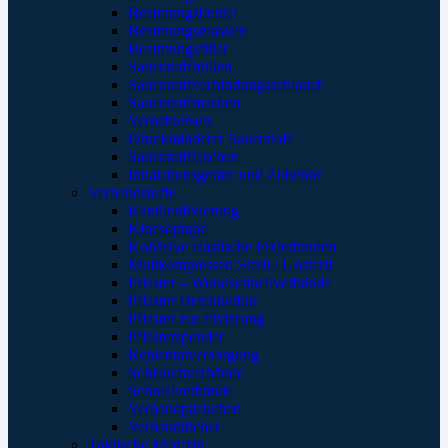
Beatmungsbeutel
Beatmungsmasken
Beatmungsfilter
Sauerstoffbrillen
Sauerstoffverbindungsschlauch
Sauerstoffmasken
Verneblersets
Druckminderer Sauerstoff
Sauerstofftaschen
Inhalationsgeräte und Zubehör
Verbandstoffe
Kanülenfixierung
Kinesoptape
Kohäsive elastische Fixierbinden
Mullkompressen Steril / Unsteril
Pflaster – Wundschnellverbände
Pflaster Detektierbar
Pflaster zur Fixierung
Pflasterspender
Replantatversorgung
Schlauchverbände
Schnellverbände
Verbandpäckchen
Verbandtücher
Taktische Medizin