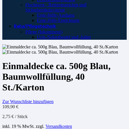
Fluchtweg-, Rettungszeichen und
Sicherheistleitsysteme
Erste-Hilfe-Aushang
Erste-Hilfe-Einrichtung
Reha/Pflegetechnik
Pflege (Inkontinenz)
Urin-/Sekretbeutel und -halter
Einmaldecke ca. 500g Blau,
Baumwollfüllung, 40
St./Karton
Zur Wunschliste hinzufügen
109,90
€
2,75
€
/
Stück
inkl. 19 % MwSt.
zzgl.
Versandkosten