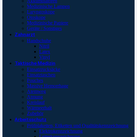
Akkumulatoren
Medizinische Lampen
Laryngoskope
Otoskope
Medizinische Papiere
Geräte / Sonstiges
Zahnarzt
Handschuhe
Nitril
Latex
Vinyl
Taktische Medizin
Einsatzrucksäcke
Einsatztaschen
Pouches
Massive Hemorrhage
Atemweg
Atmung
Kreislauf
Wärmeerhalt
Zubehör
Arbeitsschutz
Prüfplaketten, Etiketten und Qualitätskennzeichnung
Elektrokennzeichnung
Leiterkennzeichnung