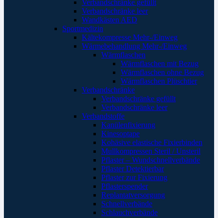
Verbandschränke gefüllt
Verbandschränke leer
Wandkästen AED
Sportmedizin
Kältekompresse Mehr-/Einweg
Wärmebehandlung Mehr-/Einweg
Wärmflaschen
Wärmflaschen mit Bezug
Wärmflaschen ohne Bezug
Wärmflaschen Plüschtier
Verbandschränke
Verbandschränke gefüllt
Verbandschränke leer
Verbandstoffe
Kanülenfixierung
Kinesoptape
Kohäsive elastische Fixierbinden
Mullkompressen Steril / Unsteril
Pflaster – Wundschnellverbände
Pflaster Detektierbar
Pflaster zur Fixierung
Pflasterspender
Replantatversorgung
Schnellverbände
Schlauchverbände