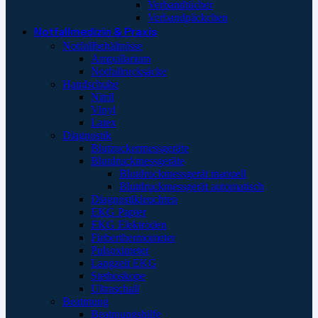
Verbandtücher
Verbandpäckchen
Notfallmedizin & Praxis
Notfallbehältnisse
Ampullarium
Notfallrucksäcke
Handschuhe
Nitril
Vinyl
Latex
Diagnostik
Blutzuckermessgeräte
Blutdruckmessgeräte
Blutdruckmessgerät manuell
Blutdruckmessgerät automatisch
Diagnostikleuchten
EKG Papier
EKG Elektroden
Fieberthermometer
Pulsoximeter
Langzeit EKG
Stethoskope
Ultraschall
Beatmung
Beatmungshilfe