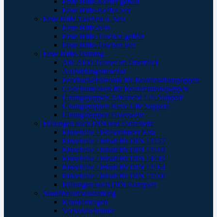
Erste Hilfe-Koffer gefüllt
Erste Hilfe-Koffer leer
Erste Hilfe Taschen u. Sets
Erste Hilfe-Sets
Erste Hilfe-Taschen gefüllt
Erste Hilfe-Taschen leer
Erste Hilfe-Training
Alle AED Trainer im Überblick
Ausbildungsmaterial
Feedbackelektronik für Reanimationspuppen
Gesichtsmasken für Reanimationspuppen
Übungspuppen Advanced Life Support
Übungspuppen Basic Life Support
Übungspuppen Feuerwehr
Füllungen nach DIN und Einzelteile
Einzelteile / Füllsortiment Kita
Einzelteile / Inhalt für DIN 13157
Einzelteile / Inhalt für DIN 13169
Einzelteile / Inhalt für DIN 14142
Einzelteile / Inhalt für DIN 13164
Einzelteile / Inhalt für DIN 13160
Füllungen nach DIN Komplett
Sanitätsraumausstattung
Krankentragen
Verbandschränke