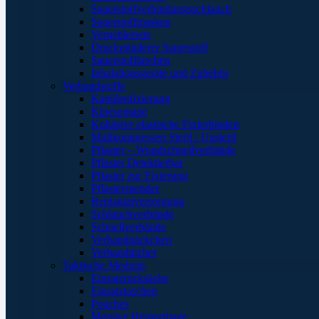
Sauerstoffverbindungsschlauch
Sauerstoffmasken
Verneblersets
Druckminderer Sauerstoff
Sauerstofftaschen
Inhalationsgeräte und Zubehör
Verbandstoffe
Kanülenfixierung
Kinesoptape
Kohäsive elastische Fixierbinden
Mullkompressen Steril / Unsteril
Pflaster – Wundschnellverbände
Pflaster Detektierbar
Pflaster zur Fixierung
Pflasterspender
Replantatversorgung
Schlauchverbände
Schnellverbände
Verbandpäckchen
Verbandtücher
Taktische Medizin
Einsatzrucksäcke
Einsatztaschen
Pouches
Massive Hemorrhage