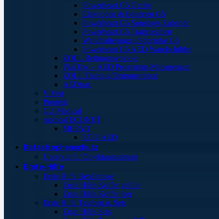
Powerheart G5 Geräte
Elektroden & Batterien G5
Powerheart G5 Sonstiges Zubehör
Powerheart G5 Tragetaschen
Wandhalterungen/Schränke G5
Powerheart G5 AED Wandschilder
ZOLL Rettungssymbole
PlusTrac – AED Programm-Management
ZOLL Training/Demonstration
AEDtrax
ViVest
Progetti
CU Medical
medical ECONET
MEPAD
ECO-AED
Katastrophenschutz
Unterkunft / Objektausstattung
Erste-Hilfe
Erste Hilfe Behältnisse
Erste Hilfe-Koffer gefüllt
Erste Hilfe-Koffer leer
Erste Hilfe Taschen u. Sets
Erste Hilfe-Sets