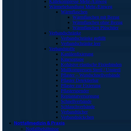
Kältekompresse Mehr-/Einweg
Wärmebehandlung Mehr-/Einweg
Wärmflaschen
Wärmflaschen mit Bezug
Wärmflaschen ohne Bezug
Wärmflaschen Plüschtier
Verbandschränke
Verbandschränke gefüllt
Verbandschränke leer
Verbandstoffe
Kanülenfixierung
Kinesoptape
Kohäsive elastische Fixierbinden
Mullkompressen Steril / Unsteril
Pflaster – Wundschnellverbände
Pflaster Detektierbar
Pflaster zur Fixierung
Pflasterspender
Replantatversorgung
Schnellverbände
Schlauchverbände
Verbandtücher
Verbandpäckchen
Notfallmedizin & Praxis
Notfallbehältnisse