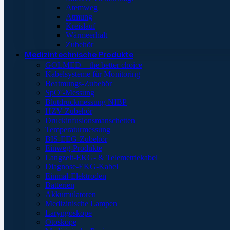
Atemweg
Atmung
Kreislauf
Wärmeerhalt
Zubehör
Medizintechnische Produkte
GOLMED – the better choice
Kabelsysteme für Monitoring
Beatmungs-Zubehör
SpO²-Messung
Blutdruckmessung NIBP
HZV-Zubehör
Druckinfusionsmanschetten
Temperaturmessung
BIS-EEG-Zubehör
Einweg-Produkte
Langzeit-EKG- & Telemetriekabel
Diagnose-EKG-Kabel
Einmal-Elektroden
Batterien
Akkumulatoren
Medizinische Lampen
Laryngoskope
Otoskope