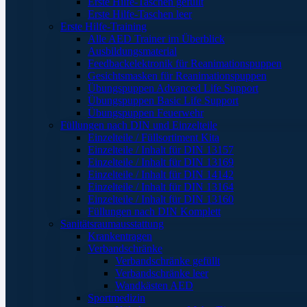
Erste Hilfe-Taschen gefüllt
Erste Hilfe-Taschen leer
Erste Hilfe-Training
Alle AED Trainer im Überblick
Ausbildungsmaterial
Feedbackelektronik für Reanimationspuppen
Gesichtsmasken für Reanimationspuppen
Übungspuppen Advanced Life Support
Übungspuppen Basic Life Support
Übungspuppen Feuerwehr
Füllungen nach DIN und Einzelteile
Einzelteile / Füllsortiment Kita
Einzelteile / Inhalt für DIN 13157
Einzelteile / Inhalt für DIN 13169
Einzelteile / Inhalt für DIN 14142
Einzelteile / Inhalt für DIN 13164
Einzelteile / Inhalt für DIN 13160
Füllungen nach DIN Komplett
Sanitätsraumausstattung
Krankentragen
Verbandschränke
Verbandschränke gefüllt
Verbandschränke leer
Wandkästen AED
Sportmedizin