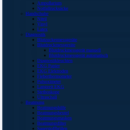
Ampullarium
Notfallrucksäcke
Handschuhe
Nitril
Vinyl
Latex
Diagnostik
Blutzuckermessgeräte
Blutdruckmessgeräte
Blutdruckmessgerät manuell
Blutdruckmessgerät automatisch
Diagnostikleuchten
EKG Papier
EKG Elektroden
Fieberthermometer
Pulsoximeter
Langzeit EKG
Stethoskope
Ultraschall
Beatmung
Beatmungshilfe
Beatmungsbeutel
Beatmungsmasken
Beatmungsfilter
Sauerstoffbrillen