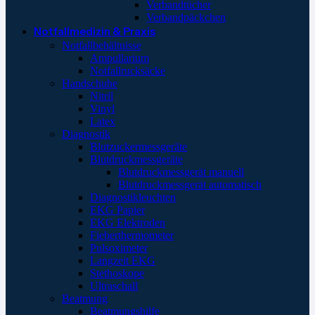
Verbandtücher
Verbandpäckchen
Notfallmedizin & Praxis
Notfallbehältnisse
Ampullarium
Notfallrucksäcke
Handschuhe
Nitril
Vinyl
Latex
Diagnostik
Blutzuckermessgeräte
Blutdruckmessgeräte
Blutdruckmessgerät manuell
Blutdruckmessgerät automatisch
Diagnostikleuchten
EKG Papier
EKG Elektroden
Fieberthermometer
Pulsoximeter
Langzeit EKG
Stethoskope
Ultraschall
Beatmung
Beatmungshilfe