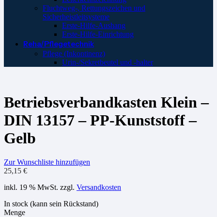
Fluchtweg-, Rettungszeichen und
Sicherheistleitsysteme
Erste-Hilfe-Aushang
Erste-Hilfe-Einrichtung
Reha/Pflegetechnik
Pflege (Inkontinenz)
Urin-/Sekretbeutel und -halter
Betriebsverbandkasten Klein –
DIN 13157 – PP-Kunststoff –
Gelb
Zur Wunschliste hinzufügen
25,15
€
inkl. 19 % MwSt.
zzgl.
Versandkosten
In stock (kann sein Rückstand)
Menge