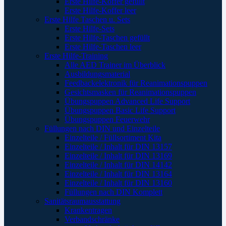
Erste Hilfe-Koffer gefüllt
Erste Hilfe-Koffer leer
Erste Hilfe Taschen u. Sets
Erste Hilfe-Sets
Erste Hilfe-Taschen gefüllt
Erste Hilfe-Taschen leer
Erste Hilfe-Training
Alle AED Trainer im Überblick
Ausbildungsmaterial
Feedbackelektronik für Reanimationspuppen
Gesichtsmasken für Reanimationspuppen
Übungspuppen Advanced Life Support
Übungspuppen Basic Life Support
Übungspuppen Feuerwehr
Füllungen nach DIN und Einzelteile
Einzelteile / Füllsortiment Kita
Einzelteile / Inhalt für DIN 13157
Einzelteile / Inhalt für DIN 13169
Einzelteile / Inhalt für DIN 14142
Einzelteile / Inhalt für DIN 13164
Einzelteile / Inhalt für DIN 13160
Füllungen nach DIN Komplett
Sanitätsraumausstattung
Krankentragen
Verbandschränke