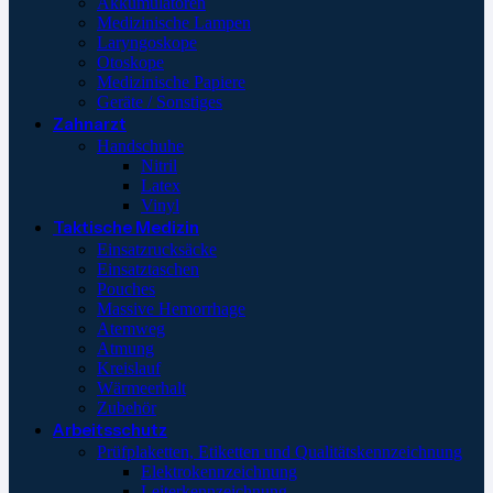
Akkumulatoren
Medizinische Lampen
Laryngoskope
Otoskope
Medizinische Papiere
Geräte / Sonstiges
Zahnarzt
Handschuhe
Nitril
Latex
Vinyl
Taktische Medizin
Einsatzrucksäcke
Einsatztaschen
Pouches
Massive Hemorrhage
Atemweg
Atmung
Kreislauf
Wärmeerhalt
Zubehör
Arbeitsschutz
Prüfplaketten, Etiketten und Qualitätskennzeichnung
Elektrokennzeichnung
Leiterkennzeichnung