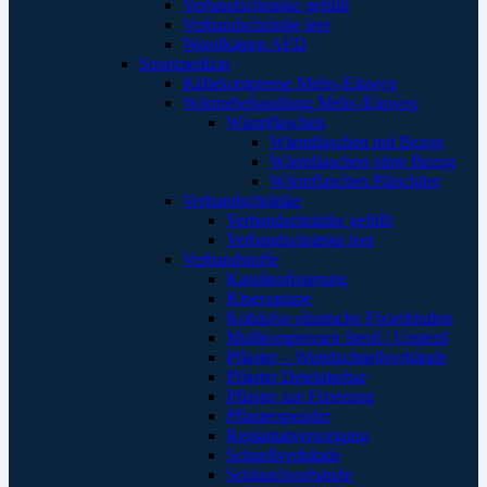
Verbandschränke gefüllt
Verbandschränke leer
Wandkästen AED
Sportmedizin
Kältekompresse Mehr-/Einweg
Wärmebehandlung Mehr-/Einweg
Wärmflaschen
Wärmflaschen mit Bezug
Wärmflaschen ohne Bezug
Wärmflaschen Plüschtier
Verbandschränke
Verbandschränke gefüllt
Verbandschränke leer
Verbandstoffe
Kanülenfixierung
Kinesoptape
Kohäsive elastische Fixierbinden
Mullkompressen Steril / Unsteril
Pflaster – Wundschnellverbände
Pflaster Detektierbar
Pflaster zur Fixierung
Pflasterspender
Replantatversorgung
Schnellverbände
Schlauchverbände