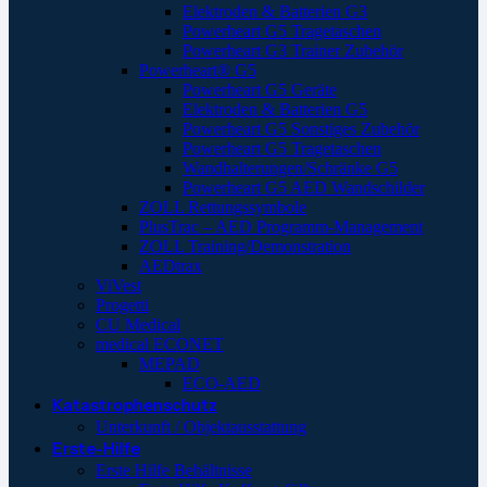
Elektroden & Batterien G3
Powerheart G5 Tragetaschen
Powerheart G3 Trainer Zubehör
Powerheart® G5
Powerheart G5 Geräte
Elektroden & Batterien G5
Powerheart G5 Sonstiges Zubehör
Powerheart G5 Tragetaschen
Wandhalterungen/Schränke G5
Powerheart G5 AED Wandschilder
ZOLL Rettungssymbole
PlusTrac – AED Programm-Management
ZOLL Training/Demonstration
AEDtrax
ViVest
Progetti
CU Medical
medical ECONET
MEPAD
ECO-AED
Katastrophenschutz
Unterkunft / Objektausstattung
Erste-Hilfe
Erste Hilfe Behältnisse