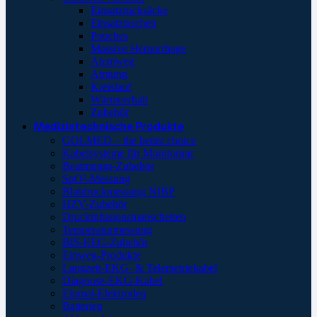
Einsatzrucksäcke
Einsatztaschen
Pouches
Massive Hemorrhage
Atemweg
Atmung
Kreislauf
Wärmeerhalt
Zubehör
Medizintechnische Produkte
GOLMED – the better choice
Kabelsysteme für Monitoring
Beatmungs-Zubehör
SpO²-Messung
Blutdruckmessung NIBP
HZV-Zubehör
Druckinfusionsmanschetten
Temperaturmessung
BIS-EEG-Zubehör
Einweg-Produkte
Langzeit-EKG- & Telemetriekabel
Diagnose-EKG-Kabel
Einmal-Elektroden
Batterien