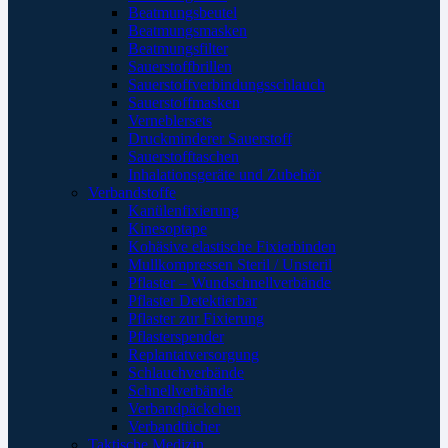
Beatmungsbeutel
Beatmungsmasken
Beatmungsfilter
Sauerstoffbrillen
Sauerstoffverbindungsschlauch
Sauerstoffmasken
Verneblersets
Druckminderer Sauerstoff
Sauerstofftaschen
Inhalationsgeräte und Zubehör
Verbandstoffe
Kanülenfixierung
Kinesoptape
Kohäsive elastische Fixierbinden
Mullkompressen Steril / Unsteril
Pflaster – Wundschnellverbände
Pflaster Detektierbar
Pflaster zur Fixierung
Pflasterspender
Replantatversorgung
Schlauchverbände
Schnellverbände
Verbandpäckchen
Verbandtücher
Taktische Medizin