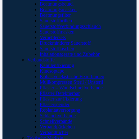
Beatmungsbeutel
Beatmungsmasken
Beatmungsfilter
Sauerstoffbrillen
Sauerstoffverbindungsschlauch
Sauerstoffmasken
Verneblersets
Druckminderer Sauerstoff
Sauerstofftaschen
Inhalationsgeräte und Zubehör
Verbandstoffe
Kanülenfixierung
Kinesoptape
Kohäsive elastische Fixierbinden
Mullkompressen Steril / Unsteril
Pflaster – Wundschnellverbände
Pflaster Detektierbar
Pflaster zur Fixierung
Pflasterspender
Replantatversorgung
Schlauchverbände
Schnellverbände
Verbandpäckchen
Verbandtücher
Taktische Medizin