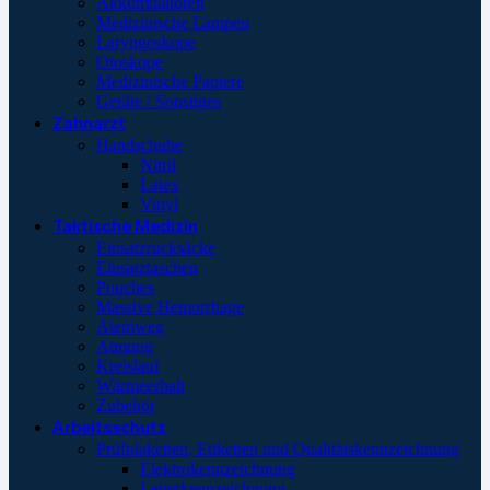
Akkumulatoren
Medizinische Lampen
Laryngoskope
Otoskope
Medizinische Papiere
Geräte / Sonstiges
Zahnarzt
Handschuhe
Nitril
Latex
Vinyl
Taktische Medizin
Einsatzrucksäcke
Einsatztaschen
Pouches
Massive Hemorrhage
Atemweg
Atmung
Kreislauf
Wärmeerhalt
Zubehör
Arbeitsschutz
Prüfplaketten, Etiketten und Qualitätskennzeichnung
Elektrokennzeichnung
Leiterkennzeichnung