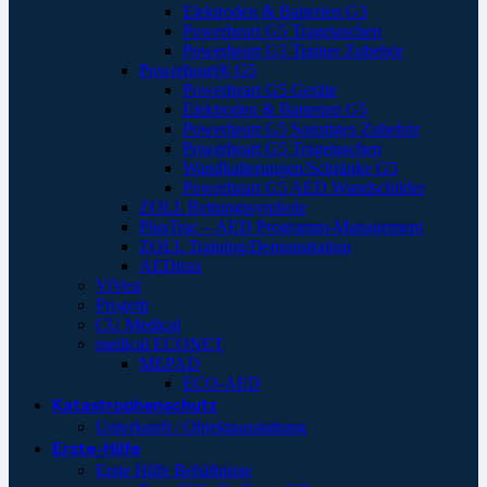
Elektroden & Batterien G3
Powerheart G5 Tragetaschen
Powerheart G3 Trainer Zubehör
Powerheart® G5
Powerheart G5 Geräte
Elektroden & Batterien G5
Powerheart G5 Sonstiges Zubehör
Powerheart G5 Tragetaschen
Wandhalterungen/Schränke G5
Powerheart G5 AED Wandschilder
ZOLL Rettungssymbole
PlusTrac – AED Programm-Management
ZOLL Training/Demonstration
AEDtrax
ViVest
Progetti
CU Medical
medical ECONET
MEPAD
ECO-AED
Katastrophenschutz
Unterkunft / Objektausstattung
Erste-Hilfe
Erste Hilfe Behältnisse