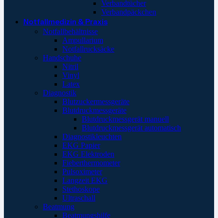
Verbandtücher
Verbandpäckchen
Notfallmedizin & Praxis
Notfallbehältnisse
Ampullarium
Notfallrucksäcke
Handschuhe
Nitril
Vinyl
Latex
Diagnostik
Blutzuckermessgeräte
Blutdruckmessgeräte
Blutdruckmessgerät manuell
Blutdruckmessgerät automatisch
Diagnostikleuchten
EKG Papier
EKG Elektroden
Fieberthermometer
Pulsoximeter
Langzeit EKG
Stethoskope
Ultraschall
Beatmung
Beatmungshilfe