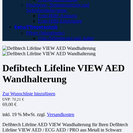
Fluchtweg-, Rettungszeichen und
Sicherheistleitsysteme
Erste-Hilfe-Aushang
Erste-Hilfe-Einrichtung
Reha/Pflegetechnik
Pflege (Inkontinenz)
Urin-/Sekretbeutel und -halter
Defibtech Lifeline VIEW AED
Wandhalterung
Zur Wunschliste hinzufügen
UVP:
70,21
€
69,00
€
inkl. 19 % MwSt.
zzgl.
Versandkosten
Defibtech Lifeline AED VIEW Wandhalterung für Ihren Defibtech
Lifeline VIEW AED / ECG AED / PRO aus Metall in Schwarz