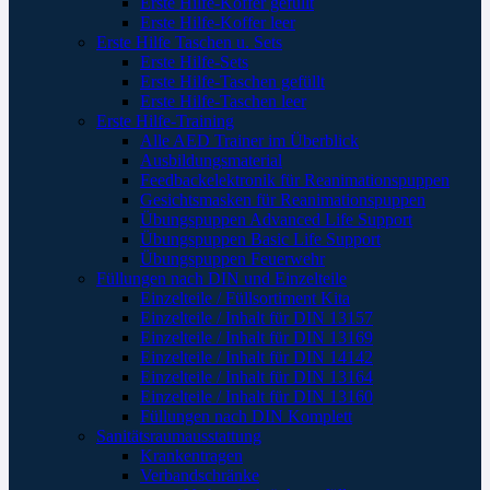
Erste Hilfe-Koffer gefüllt
Erste Hilfe-Koffer leer
Erste Hilfe Taschen u. Sets
Erste Hilfe-Sets
Erste Hilfe-Taschen gefüllt
Erste Hilfe-Taschen leer
Erste Hilfe-Training
Alle AED Trainer im Überblick
Ausbildungsmaterial
Feedbackelektronik für Reanimationspuppen
Gesichtsmasken für Reanimationspuppen
Übungspuppen Advanced Life Support
Übungspuppen Basic Life Support
Übungspuppen Feuerwehr
Füllungen nach DIN und Einzelteile
Einzelteile / Füllsortiment Kita
Einzelteile / Inhalt für DIN 13157
Einzelteile / Inhalt für DIN 13169
Einzelteile / Inhalt für DIN 14142
Einzelteile / Inhalt für DIN 13164
Einzelteile / Inhalt für DIN 13160
Füllungen nach DIN Komplett
Sanitätsraumausstattung
Krankentragen
Verbandschränke