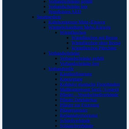
Verbandschränke gefüllt
Verbandschränke leer
Wandkästen AED
Sportmedizin
Kältekompresse Mehr-/Einweg
Wärmebehandlung Mehr-/Einweg
Wärmflaschen
Wärmflaschen mit Bezug
Wärmflaschen ohne Bezug
Wärmflaschen Plüschtier
Verbandschränke
Verbandschränke gefüllt
Verbandschränke leer
Verbandstoffe
Kanülenfixierung
Kinesoptape
Kohäsive elastische Fixierbinden
Mullkompressen Steril / Unsteril
Pflaster – Wundschnellverbände
Pflaster Detektierbar
Pflaster zur Fixierung
Pflasterspender
Replantatversorgung
Schnellverbände
Schlauchverbände