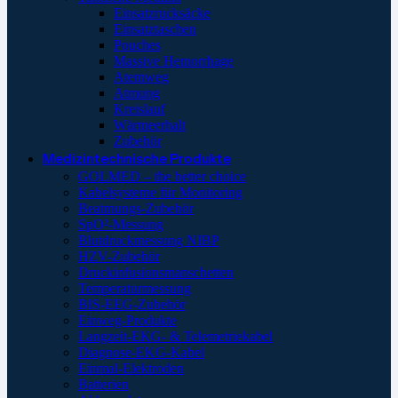
Einsatzrucksäcke
Einsatztaschen
Pouches
Massive Hemorrhage
Atemweg
Atmung
Kreislauf
Wärmeerhalt
Zubehör
Medizintechnische Produkte
GOLMED – the better choice
Kabelsysteme für Monitoring
Beatmungs-Zubehör
SpO²-Messung
Blutdruckmessung NIBP
HZV-Zubehör
Druckinfusionsmanschetten
Temperaturmessung
BIS-EEG-Zubehör
Einweg-Produkte
Langzeit-EKG- & Telemetriekabel
Diagnose-EKG-Kabel
Einmal-Elektroden
Batterien