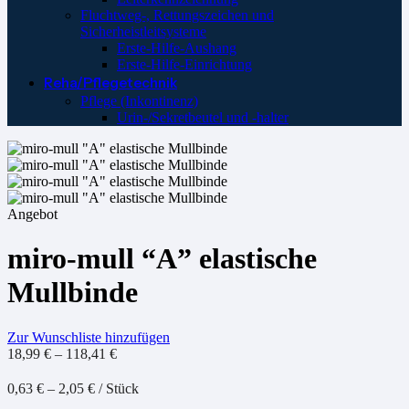
Fluchtweg-, Rettungszeichen und
Sicherheistleitsysteme
Erste-Hilfe-Aushang
Erste-Hilfe-Einrichtung
Reha/Pflegetechnik
Pflege (Inkontinenz)
Urin-/Sekretbeutel und -halter
Angebot
miro-mull “A” elastische
Mullbinde
Zur Wunschliste hinzufügen
18,99
€
–
118,41
€
0,63
€
–
2,05
€
/
Stück