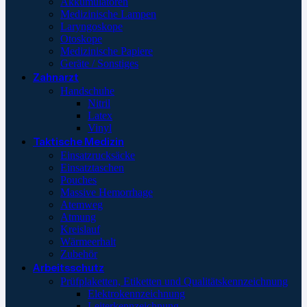
Akkumulatoren
Medizinische Lampen
Laryngoskope
Otoskope
Medizinische Papiere
Geräte / Sonstiges
Zahnarzt
Handschuhe
Nitril
Latex
Vinyl
Taktische Medizin
Einsatzrucksäcke
Einsatztaschen
Pouches
Massive Hemorrhage
Atemweg
Atmung
Kreislauf
Wärmeerhalt
Zubehör
Arbeitsschutz
Prüfplaketten, Etiketten und Qualitätskennzeichnung
Elektrokennzeichnung
Leiterkennzeichnung