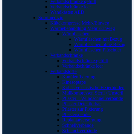
Verbandschränke gefüllt
Verbandschränke leer
Wandkästen AED
Sportmedizin
Kältekompresse Mehr-/Einweg
Wärmebehandlung Mehr-/Einweg
Wärmflaschen
Wärmflaschen mit Bezug
Wärmflaschen ohne Bezug
Wärmflaschen Plüschtier
Verbandschränke
Verbandschränke gefüllt
Verbandschränke leer
Verbandstoffe
Kanülenfixierung
Kinesoptape
Kohäsive elastische Fixierbinden
Mullkompressen Steril / Unsteril
Pflaster – Wundschnellverbände
Pflaster Detektierbar
Pflaster zur Fixierung
Pflasterspender
Replantatversorgung
Schnellverbände
Schlauchverbände