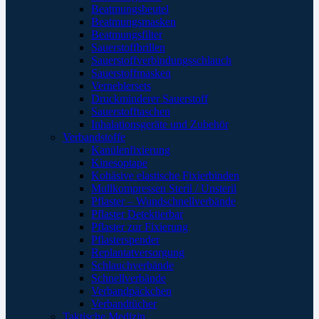
Beatmungsbeutel
Beatmungsmasken
Beatmungsfilter
Sauerstoffbrillen
Sauerstoffverbindungsschlauch
Sauerstoffmasken
Verneblersets
Druckminderer Sauerstoff
Sauerstofftaschen
Inhalationsgeräte und Zubehör
Verbandstoffe
Kanülenfixierung
Kinesoptape
Kohäsive elastische Fixierbinden
Mullkompressen Steril / Unsteril
Pflaster – Wundschnellverbände
Pflaster Detektierbar
Pflaster zur Fixierung
Pflasterspender
Replantatversorgung
Schlauchverbände
Schnellverbände
Verbandpäckchen
Verbandtücher
Taktische Medizin