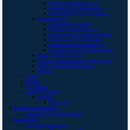
Elektroden & Batterien G3
Powerheart G5 Tragetaschen
Powerheart G3 Trainer Zubehör
Powerheart® G5
Powerheart G5 Geräte
Elektroden & Batterien G5
Powerheart G5 Sonstiges Zubehör
Powerheart G5 Tragetaschen
Wandhalterungen/Schränke G5
Powerheart G5 AED Wandschilder
ZOLL Rettungssymbole
PlusTrac – AED Programm-Management
ZOLL Training/Demonstration
AEDtrax
ViVest
Progetti
CU Medical
medical ECONET
MEPAD
ECO-AED
Katastrophenschutz
Unterkunft / Objektausstattung
Erste-Hilfe
Erste Hilfe Behältnisse