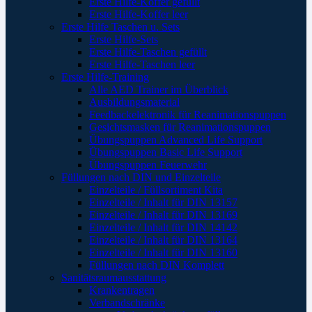
Erste Hilfe-Koffer gefüllt
Erste Hilfe-Koffer leer
Erste Hilfe Taschen u. Sets
Erste Hilfe-Sets
Erste Hilfe-Taschen gefüllt
Erste Hilfe-Taschen leer
Erste Hilfe-Training
Alle AED Trainer im Überblick
Ausbildungsmaterial
Feedbackelektronik für Reanimationspuppen
Gesichtsmasken für Reanimationspuppen
Übungspuppen Advanced Life Support
Übungspuppen Basic Life Support
Übungspuppen Feuerwehr
Füllungen nach DIN und Einzelteile
Einzelteile / Füllsortiment Kita
Einzelteile / Inhalt für DIN 13157
Einzelteile / Inhalt für DIN 13169
Einzelteile / Inhalt für DIN 14142
Einzelteile / Inhalt für DIN 13164
Einzelteile / Inhalt für DIN 13160
Füllungen nach DIN Komplett
Sanitätsraumausstattung
Krankentragen
Verbandschränke