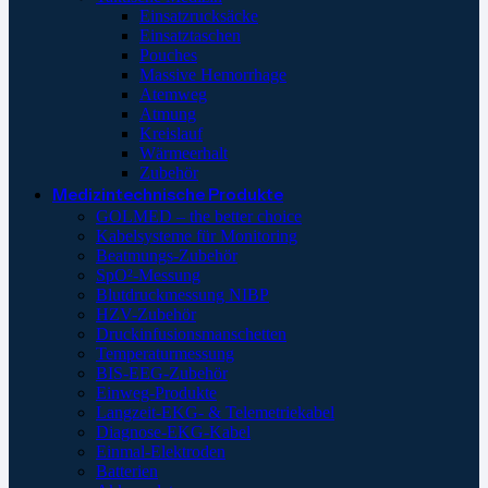
Einsatzrucksäcke
Einsatztaschen
Pouches
Massive Hemorrhage
Atemweg
Atmung
Kreislauf
Wärmeerhalt
Zubehör
Medizintechnische Produkte
GOLMED – the better choice
Kabelsysteme für Monitoring
Beatmungs-Zubehör
SpO²-Messung
Blutdruckmessung NIBP
HZV-Zubehör
Druckinfusionsmanschetten
Temperaturmessung
BIS-EEG-Zubehör
Einweg-Produkte
Langzeit-EKG- & Telemetriekabel
Diagnose-EKG-Kabel
Einmal-Elektroden
Batterien