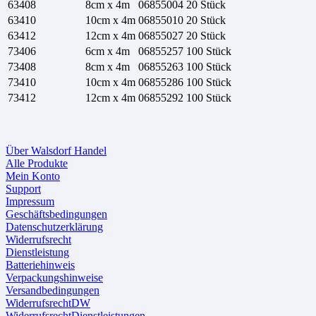
63408
8cm x 4m
06855004
20 Stück
63410
10cm x 4m
06855010
20 Stück
63412
12cm x 4m
06855027
20 Stück
73406
6cm x 4m
06855257
100 Stück
73408
8cm x 4m
06855263
100 Stück
73410
10cm x 4m
06855286
100 Stück
73412
12cm x 4m
06855292
100 Stück
Über Walsdorf Handel
Alle Produkte
Mein Konto
Support
Impressum
Geschäftsbedingungen
Datenschutzerklärung
Widerrufsrecht
Dienstleistung
Batteriehinweis
Verpackungshinweise
Versandbedingungen
WiderrufsrechtDW
WiderrufsrechtDienstleistungen