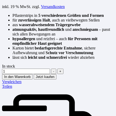
inkl. 19 % MwSt.
zzgl.
Versandkosten
Pflasterstrips in
5 verschiedenen Größen und Formen
für
zuverlässigen Halt
, auch an vielbewegten Stellen
aus
wasserabweisendem Trägergewebe
atmungsaktiv, hautfreundlich
und
anschmiegsam
– passt
sich allen Bewegungen an
hypoallergen
und reizfrei – auch
für Personen mit
empfindlicher Haut geeignet
Karton bietet
bedarfsgerechte Entnahme
, sichere
Aufbewahrung und
Schutz vor Verschmutzung
lässt sich
leicht und schmerzfrei
wieder abziehen
In stock
Menge
-
+
In den Warenkorb
Jetzt kaufen
Vergleichen
Teilen