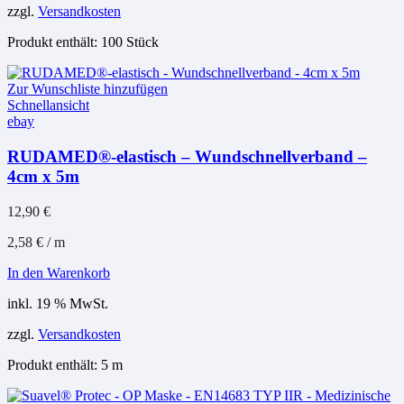
zzgl.
Versandkosten
Produkt enthält: 100
Stück
Zur Wunschliste hinzufügen
Schnellansicht
ebay
RUDAMED®-elastisch – Wundschnellverband –
4cm x 5m
12,90
€
2,58
€
/
m
In den Warenkorb
inkl. 19 % MwSt.
zzgl.
Versandkosten
Produkt enthält: 5
m