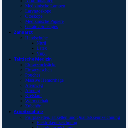
Akkumulatoren
Medizinische Lampen
Laryngoskope
Otoskope
Medizinische Papiere
Geräte / Sonstiges
Zahnarzt
Handschuhe
Nitril
Latex
Vinyl
Taktische Medizin
Einsatzrucksäcke
Einsatztaschen
Pouches
Massive Hemorrhage
Atemweg
Atmung
Kreislauf
Wärmeerhalt
Zubehör
Arbeitsschutz
Prüfplaketten, Etiketten und Qualitätskennzeichnung
Elektrokennzeichnung
Leiterkennzeichnung