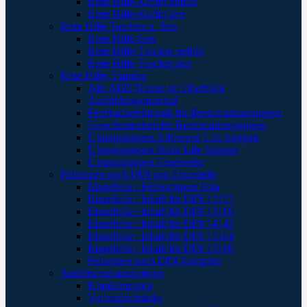
Erste Hilfe-Koffer gefüllt
Erste Hilfe-Koffer leer
Erste Hilfe Taschen u. Sets
Erste Hilfe-Sets
Erste Hilfe-Taschen gefüllt
Erste Hilfe-Taschen leer
Erste Hilfe-Training
Alle AED Trainer im Überblick
Ausbildungsmaterial
Feedbackelektronik für Reanimationspuppen
Gesichtsmasken für Reanimationspuppen
Übungspuppen Advanced Life Support
Übungspuppen Basic Life Support
Übungspuppen Feuerwehr
Füllungen nach DIN und Einzelteile
Einzelteile / Füllsortiment Kita
Einzelteile / Inhalt für DIN 13157
Einzelteile / Inhalt für DIN 13169
Einzelteile / Inhalt für DIN 14142
Einzelteile / Inhalt für DIN 13164
Einzelteile / Inhalt für DIN 13160
Füllungen nach DIN Komplett
Sanitätsraumausstattung
Krankentragen
Verbandschränke