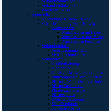
Verbandschränke gefüllt
Verbandschränke leer
Wandkästen AED
Sportmedizin
Kältekompresse Mehr-/Einweg
Wärmebehandlung Mehr-/Einweg
Wärmflaschen
Wärmflaschen mit Bezug
Wärmflaschen ohne Bezug
Wärmflaschen Plüschtier
Verbandschränke
Verbandschränke gefüllt
Verbandschränke leer
Verbandstoffe
Kanülenfixierung
Kinesoptape
Kohäsive elastische Fixierbinden
Mullkompressen Steril / Unsteril
Pflaster – Wundschnellverbände
Pflaster Detektierbar
Pflaster zur Fixierung
Pflasterspender
Replantatversorgung
Schnellverbände
Schlauchverbände