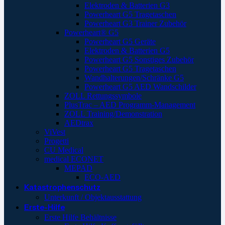
Elektroden & Batterien G3
Powerheart G5 Tragetaschen
Powerheart G3 Trainer Zubehör
Powerheart® G5
Powerheart G5 Geräte
Elektroden & Batterien G5
Powerheart G5 Sonstiges Zubehör
Powerheart G5 Tragetaschen
Wandhalterungen/Schränke G5
Powerheart G5 AED Wandschilder
ZOLL Rettungssymbole
PlusTrac – AED Programm-Management
ZOLL Training/Demonstration
AEDtrax
ViVest
Progetti
CU Medical
medical ECONET
MEPAD
ECO-AED
Katastrophenschutz
Unterkunft / Objektausstattung
Erste-Hilfe
Erste Hilfe Behältnisse