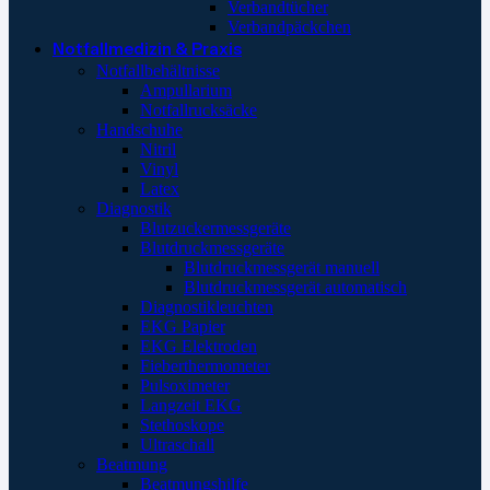
Verbandtücher
Verbandpäckchen
Notfallmedizin & Praxis
Notfallbehältnisse
Ampullarium
Notfallrucksäcke
Handschuhe
Nitril
Vinyl
Latex
Diagnostik
Blutzuckermessgeräte
Blutdruckmessgeräte
Blutdruckmessgerät manuell
Blutdruckmessgerät automatisch
Diagnostikleuchten
EKG Papier
EKG Elektroden
Fieberthermometer
Pulsoximeter
Langzeit EKG
Stethoskope
Ultraschall
Beatmung
Beatmungshilfe