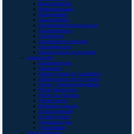
Beatmungsbeutel
Beatmungsmasken
Beatmungsfilter
Sauerstoffbrillen
Sauerstoffverbindungsschlauch
Sauerstoffmasken
Verneblersets
Druckminderer Sauerstoff
Sauerstofftaschen
Inhalationsgeräte und Zubehör
Verbandstoffe
Kanülenfixierung
Kinesoptape
Kohäsive elastische Fixierbinden
Mullkompressen Steril / Unsteril
Pflaster – Wundschnellverbände
Pflaster Detektierbar
Pflaster zur Fixierung
Pflasterspender
Replantatversorgung
Schlauchverbände
Schnellverbände
Verbandpäckchen
Verbandtücher
Taktische Medizin