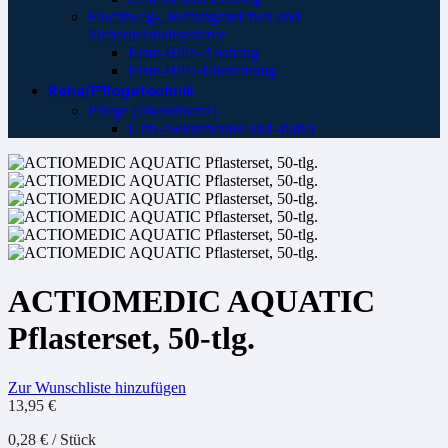
Fluchtweg-, Rettungszeichen und
Sicherheistleitsysteme
Erste-Hilfe-Aushang
Erste-Hilfe-Einrichtung
Reha/Pflegetechnik
Pflege (Inkontinenz)
Urin-/Sekretbeutel und -halter
ACTIOMEDIC AQUATIC
Pflasterset, 50-tlg.
Zur Wunschliste hinzufügen
13,95
€
0,28
€
/
Stück