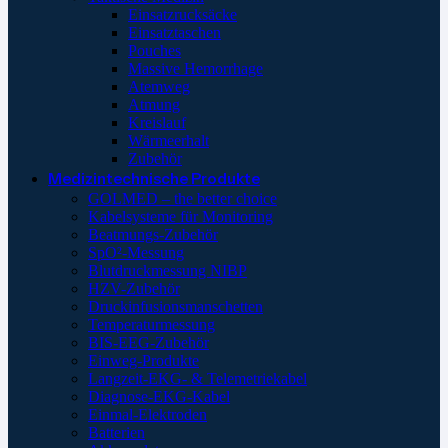
Einsatzrucksäcke
Einsatztaschen
Pouches
Massive Hemorrhage
Atemweg
Atmung
Kreislauf
Wärmeerhalt
Zubehör
Medizintechnische Produkte
GOLMED – the better choice
Kabelsysteme für Monitoring
Beatmungs-Zubehör
SpO²-Messung
Blutdruckmessung NIBP
HZV-Zubehör
Druckinfusionsmanschetten
Temperaturmessung
BIS-EEG-Zubehör
Einweg-Produkte
Langzeit-EKG- & Telemetriekabel
Diagnose-EKG-Kabel
Einmal-Elektroden
Batterien