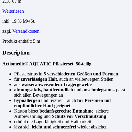
2,18
€
/
m
Weiterlesen
inkl. 19 % MwSt.
zzgl.
Versandkosten
Produkt enthält: 5
m
Description
Actiomedic® AQUATIC Pflasterset, 50-teilig.
Pflasterstrips in
5 verschiedenen Größen und Formen
für
zuverlässigen Halt
, auch an vielbewegten Stellen
aus
wasserabweisendem Trägergewebe
atmungsaktiv, hautfreundlich
und
anschmiegsam
– passt
sich allen Bewegungen an
hypoallergen
und reizfrei – auch
für Personen mit
empfindlicher Haut geeignet
Karton bietet
bedarfsgerechte Entnahme
, sichere
Aufbewahrung und
Schutz vor Verschmutzung
erhöht die Lagerfähigkeit und Haltbarkeit
lässt sich
leicht und schmerzfrei
wieder abziehen