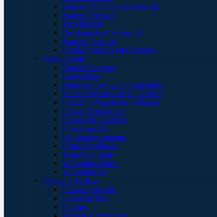
Sauerstoffverbindungsschlauch
Sauerstoffmasken
Verneblersets
Druckminderer Sauerstoff
Sauerstofftaschen
Inhalationsgeräte und Zubehör
Verbandstoffe
Kanülenfixierung
Kinesoptape
Kohäsive elastische Fixierbinden
Mullkompressen Steril / Unsteril
Pflaster – Wundschnellverbände
Pflaster Detektierbar
Pflaster zur Fixierung
Pflasterspender
Replantatversorgung
Schlauchverbände
Schnellverbände
Verbandpäckchen
Verbandtücher
Taktische Medizin
Einsatzrucksäcke
Einsatztaschen
Pouches
Massive Hemorrhage