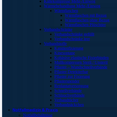
Kältekompresse Mehr-/Einweg
Wärmebehandlung Mehr-/Einweg
Wärmflaschen
Wärmflaschen mit Bezug
Wärmflaschen ohne Bezug
Wärmflaschen Plüschtier
Verbandschränke
Verbandschränke gefüllt
Verbandschränke leer
Verbandstoffe
Kanülenfixierung
Kinesoptape
Kohäsive elastische Fixierbinden
Mullkompressen Steril / Unsteril
Pflaster – Wundschnellverbände
Pflaster Detektierbar
Pflaster zur Fixierung
Pflasterspender
Replantatversorgung
Schnellverbände
Schlauchverbände
Verbandtücher
Verbandpäckchen
Notfallmedizin & Praxis
Notfallbehältnisse