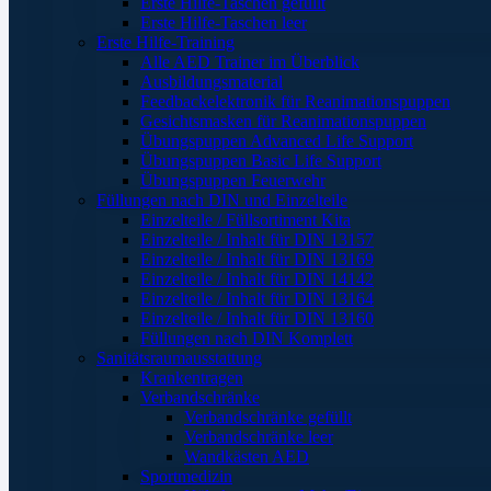
Erste Hilfe-Taschen gefüllt
Erste Hilfe-Taschen leer
Erste Hilfe-Training
Alle AED Trainer im Überblick
Ausbildungsmaterial
Feedbackelektronik für Reanimationspuppen
Gesichtsmasken für Reanimationspuppen
Übungspuppen Advanced Life Support
Übungspuppen Basic Life Support
Übungspuppen Feuerwehr
Füllungen nach DIN und Einzelteile
Einzelteile / Füllsortiment Kita
Einzelteile / Inhalt für DIN 13157
Einzelteile / Inhalt für DIN 13169
Einzelteile / Inhalt für DIN 14142
Einzelteile / Inhalt für DIN 13164
Einzelteile / Inhalt für DIN 13160
Füllungen nach DIN Komplett
Sanitätsraumausstattung
Krankentragen
Verbandschränke
Verbandschränke gefüllt
Verbandschränke leer
Wandkästen AED
Sportmedizin