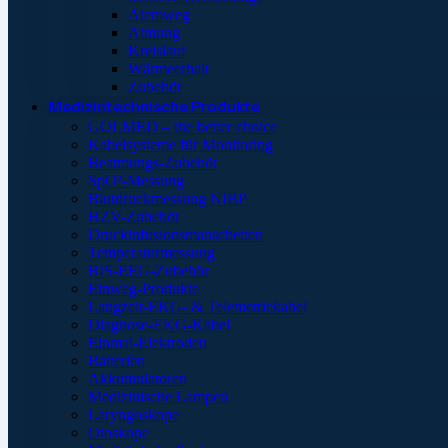
Atemweg
Atmung
Kreislauf
Wärmeerhalt
Zubehör
Medizintechnische Produkte
GOLMED – the better choice
Kabelsysteme für Monitoring
Beatmungs-Zubehör
SpO²-Messung
Blutdruckmessung NIBP
HZV-Zubehör
Druckinfusionsmanschetten
Temperaturmessung
BIS-EEG-Zubehör
Einweg-Produkte
Langzeit-EKG- & Telemetriekabel
Diagnose-EKG-Kabel
Einmal-Elektroden
Batterien
Akkumulatoren
Medizinische Lampen
Laryngoskope
Otoskope