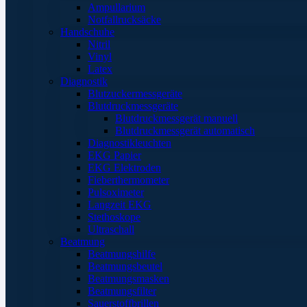
Ampullarium
Notfallrucksäcke
Handschuhe
Nitril
Vinyl
Latex
Diagnostik
Blutzuckermessgeräte
Blutdruckmessgeräte
Blutdruckmessgerät manuell
Blutdruckmessgerät automatisch
Diagnostikleuchten
EKG Papier
EKG Elektroden
Fieberthermometer
Pulsoximeter
Langzeit EKG
Stethoskope
Ultraschall
Beatmung
Beatmungshilfe
Beatmungsbeutel
Beatmungsmasken
Beatmungsfilter
Sauerstoffbrillen