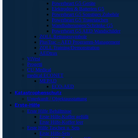
Powerheart G5 Geräte
Elektroden & Batterien G5
Powerheart G5 Sonstiges Zubehör
Powerheart G5 Tragetaschen
Wandhalterungen/Schränke G5
Powerheart G5 AED Wandschilder
ZOLL Rettungssymbole
PlusTrac – AED Programm-Management
ZOLL Training/Demonstration
AEDtrax
ViVest
Progetti
CU Medical
medical ECONET
MEPAD
ECO-AED
Katastrophenschutz
Unterkunft / Objektausstattung
Erste-Hilfe
Erste Hilfe Behältnisse
Erste Hilfe-Koffer gefüllt
Erste Hilfe-Koffer leer
Erste Hilfe Taschen u. Sets
Erste Hilfe-Sets