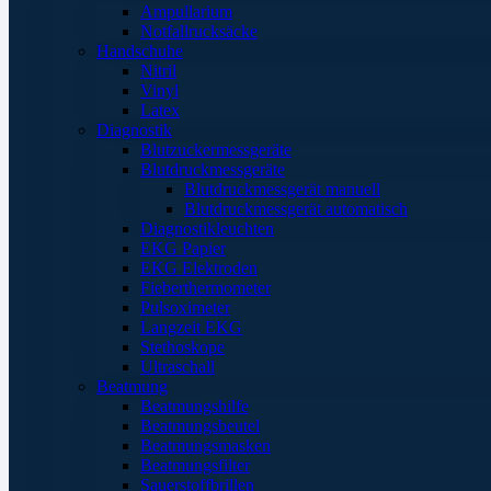
Ampullarium
Notfallrucksäcke
Handschuhe
Nitril
Vinyl
Latex
Diagnostik
Blutzuckermessgeräte
Blutdruckmessgeräte
Blutdruckmessgerät manuell
Blutdruckmessgerät automatisch
Diagnostikleuchten
EKG Papier
EKG Elektroden
Fieberthermometer
Pulsoximeter
Langzeit EKG
Stethoskope
Ultraschall
Beatmung
Beatmungshilfe
Beatmungsbeutel
Beatmungsmasken
Beatmungsfilter
Sauerstoffbrillen