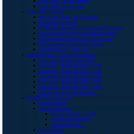
Erste Hilfe-Taschen gefüllt
Erste Hilfe-Taschen leer
Erste Hilfe-Training
Alle AED Trainer im Überblick
Ausbildungsmaterial
Feedbackelektronik für Reanimationspuppen
Gesichtsmasken für Reanimationspuppen
Übungspuppen Advanced Life Support
Übungspuppen Basic Life Support
Übungspuppen Feuerwehr
Füllungen nach DIN und Einzelteile
Einzelteile / Füllsortiment Kita
Einzelteile / Inhalt für DIN 13157
Einzelteile / Inhalt für DIN 13169
Einzelteile / Inhalt für DIN 14142
Einzelteile / Inhalt für DIN 13164
Einzelteile / Inhalt für DIN 13160
Füllungen nach DIN Komplett
Sanitätsraumausstattung
Krankentragen
Verbandschränke
Verbandschränke gefüllt
Verbandschränke leer
Wandkästen AED
Sportmedizin