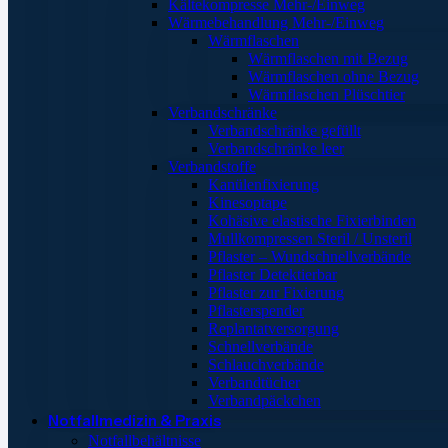
Kältekompresse Mehr-/Einweg
Wärmebehandlung Mehr-/Einweg
Wärmflaschen
Wärmflaschen mit Bezug
Wärmflaschen ohne Bezug
Wärmflaschen Plüschtier
Verbandschränke
Verbandschränke gefüllt
Verbandschränke leer
Verbandstoffe
Kanülenfixierung
Kinesoptape
Kohäsive elastische Fixierbinden
Mullkompressen Steril / Unsteril
Pflaster – Wundschnellverbände
Pflaster Detektierbar
Pflaster zur Fixierung
Pflasterspender
Replantatversorgung
Schnellverbände
Schlauchverbände
Verbandtücher
Verbandpäckchen
Notfallmedizin & Praxis
Notfallbehältnisse