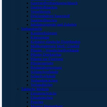
Sauerstoffverbindungsschlauch
Sauerstoffmasken
Verneblersets
Druckminderer Sauerstoff
Sauerstofftaschen
Inhalationsgeräte und Zubehör
Verbandstoffe
Kanülenfixierung
Kinesoptape
Kohäsive elastische Fixierbinden
Mullkompressen Steril / Unsteril
Pflaster – Wundschnellverbände
Pflaster Detektierbar
Pflaster zur Fixierung
Pflasterspender
Replantatversorgung
Schlauchverbände
Schnellverbände
Verbandpäckchen
Verbandtücher
Taktische Medizin
Einsatzrucksäcke
Einsatztaschen
Pouches
Massive Hemorrhage