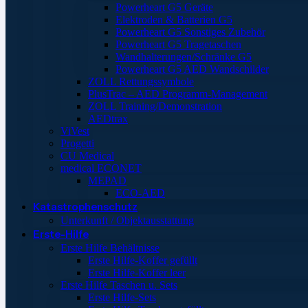
Powerheart G5 Geräte
Elektroden & Batterien G5
Powerheart G5 Sonstiges Zubehör
Powerheart G5 Tragetaschen
Wandhalterungen/Schränke G5
Powerheart G5 AED Wandschilder
ZOLL Rettungssymbole
PlusTrac – AED Programm-Management
ZOLL Training/Demonstration
AEDtrax
ViVest
Progetti
CU Medical
medical ECONET
MEPAD
ECO-AED
Katastrophenschutz
Unterkunft / Objektausstattung
Erste-Hilfe
Erste Hilfe Behältnisse
Erste Hilfe-Koffer gefüllt
Erste Hilfe-Koffer leer
Erste Hilfe Taschen u. Sets
Erste Hilfe-Sets