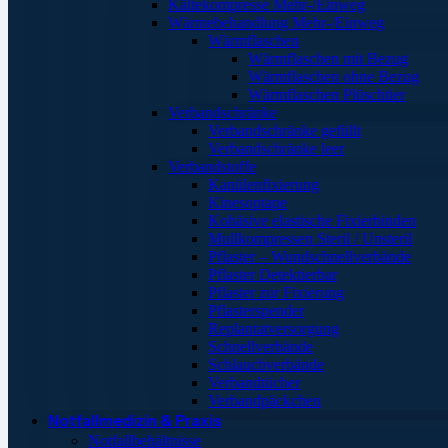
Kältekompresse Mehr-/Einweg
Wärmebehandlung Mehr-/Einweg
Wärmflaschen
Wärmflaschen mit Bezug
Wärmflaschen ohne Bezug
Wärmflaschen Plüschtier
Verbandschränke
Verbandschränke gefüllt
Verbandschränke leer
Verbandstoffe
Kanülenfixierung
Kinesoptape
Kohäsive elastische Fixierbinden
Mullkompressen Steril / Unsteril
Pflaster – Wundschnellverbände
Pflaster Detektierbar
Pflaster zur Fixierung
Pflasterspender
Replantatversorgung
Schnellverbände
Schlauchverbände
Verbandtücher
Verbandpäckchen
Notfallmedizin & Praxis
Notfallbehältnisse