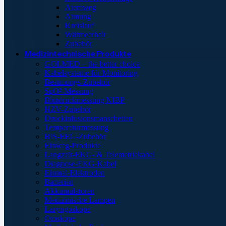
Atemweg
Atmung
Kreislauf
Wärmeerhalt
Zubehör
Medizintechnische Produkte
GOLMED – the better choice
Kabelsysteme für Monitoring
Beatmungs-Zubehör
SpO²-Messung
Blutdruckmessung NIBP
HZV-Zubehör
Druckinfusionsmanschetten
Temperaturmessung
BIS-EEG-Zubehör
Einweg-Produkte
Langzeit-EKG- & Telemetriekabel
Diagnose-EKG-Kabel
Einmal-Elektroden
Batterien
Akkumulatoren
Medizinische Lampen
Laryngoskope
Otoskope