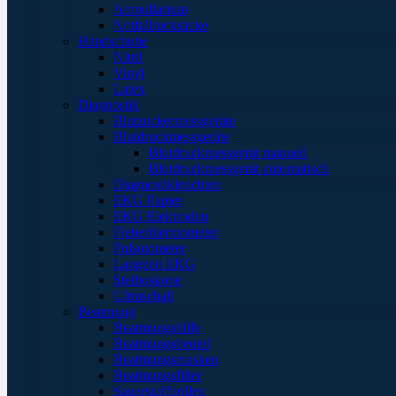
Ampullarium
Notfallrucksäcke
Handschuhe
Nitril
Vinyl
Latex
Diagnostik
Blutzuckermessgeräte
Blutdruckmessgeräte
Blutdruckmessgerät manuell
Blutdruckmessgerät automatisch
Diagnostikleuchten
EKG Papier
EKG Elektroden
Fieberthermometer
Pulsoximeter
Langzeit EKG
Stethoskope
Ultraschall
Beatmung
Beatmungshilfe
Beatmungsbeutel
Beatmungsmasken
Beatmungsfilter
Sauerstoffbrillen