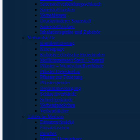
Sauerstoffverbindungsschlauch
Sauerstoffmasken
Verneblersets
Druckminderer Sauerstoff
Sauerstofftaschen
Inhalationsgeräte und Zubehör
Verbandstoffe
Kanülenfixierung
Kinesoptape
Kohäsive elastische Fixierbinden
Mullkompressen Steril / Unsteril
Pflaster – Wundschnellverbände
Pflaster Detektierbar
Pflaster zur Fixierung
Pflasterspender
Replantatversorgung
Schlauchverbände
Schnellverbände
Verbandpäckchen
Verbandtücher
Taktische Medizin
Einsatzrucksäcke
Einsatztaschen
Pouches
Massive Hemorrhage