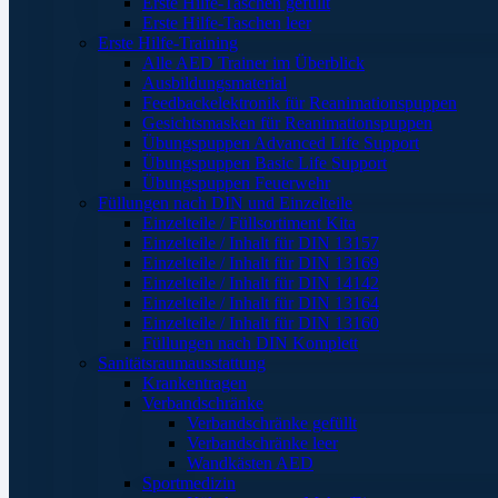
Erste Hilfe-Taschen gefüllt
Erste Hilfe-Taschen leer
Erste Hilfe-Training
Alle AED Trainer im Überblick
Ausbildungsmaterial
Feedbackelektronik für Reanimationspuppen
Gesichtsmasken für Reanimationspuppen
Übungspuppen Advanced Life Support
Übungspuppen Basic Life Support
Übungspuppen Feuerwehr
Füllungen nach DIN und Einzelteile
Einzelteile / Füllsortiment Kita
Einzelteile / Inhalt für DIN 13157
Einzelteile / Inhalt für DIN 13169
Einzelteile / Inhalt für DIN 14142
Einzelteile / Inhalt für DIN 13164
Einzelteile / Inhalt für DIN 13160
Füllungen nach DIN Komplett
Sanitätsraumausstattung
Krankentragen
Verbandschränke
Verbandschränke gefüllt
Verbandschränke leer
Wandkästen AED
Sportmedizin