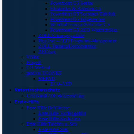
Powerheart G5 Geräte
Elektroden & Batterien G5
Powerheart G5 Sonstiges Zubehör
Powerheart G5 Tragetaschen
Wandhalterungen/Schränke G5
Powerheart G5 AED Wandschilder
ZOLL Rettungssymbole
PlusTrac – AED Programm-Management
ZOLL Training/Demonstration
AEDtrax
ViVest
Progetti
CU Medical
medical ECONET
MEPAD
ECO-AED
Katastrophenschutz
Unterkunft / Objektausstattung
Erste-Hilfe
Erste Hilfe Behältnisse
Erste Hilfe-Koffer gefüllt
Erste Hilfe-Koffer leer
Erste Hilfe Taschen u. Sets
Erste Hilfe-Sets