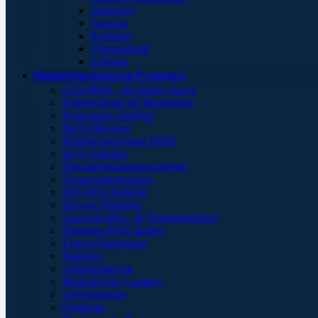
Atemweg
Atmung
Kreislauf
Wärmeerhalt
Zubehör
Medizintechnische Produkte
GOLMED – the better choice
Kabelsysteme für Monitoring
Beatmungs-Zubehör
SpO²-Messung
Blutdruckmessung NIBP
HZV-Zubehör
Druckinfusionsmanschetten
Temperaturmessung
BIS-EEG-Zubehör
Einweg-Produkte
Langzeit-EKG- & Telemetriekabel
Diagnose-EKG-Kabel
Einmal-Elektroden
Batterien
Akkumulatoren
Medizinische Lampen
Laryngoskope
Otoskope