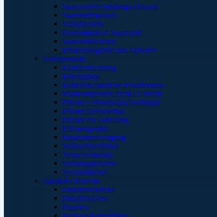
Sauerstoffverbindungsschlauch
Sauerstoffmasken
Verneblersets
Druckminderer Sauerstoff
Sauerstofftaschen
Inhalationsgeräte und Zubehör
Verbandstoffe
Kanülenfixierung
Kinesoptape
Kohäsive elastische Fixierbinden
Mullkompressen Steril / Unsteril
Pflaster – Wundschnellverbände
Pflaster Detektierbar
Pflaster zur Fixierung
Pflasterspender
Replantatversorgung
Schlauchverbände
Schnellverbände
Verbandpäckchen
Verbandtücher
Taktische Medizin
Einsatzrucksäcke
Einsatztaschen
Pouches
Massive Hemorrhage