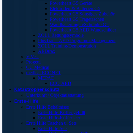
Powerheart G5 Geräte
Elektroden & Batterien G5
Powerheart G5 Sonstiges Zubehör
Powerheart G5 Tragetaschen
Wandhalterungen/Schränke G5
Powerheart G5 AED Wandschilder
ZOLL Rettungssymbole
PlusTrac – AED Programm-Management
ZOLL Training/Demonstration
AEDtrax
ViVest
Progetti
CU Medical
medical ECONET
MEPAD
ECO-AED
Katastrophenschutz
Unterkunft / Objektausstattung
Erste-Hilfe
Erste Hilfe Behältnisse
Erste Hilfe-Koffer gefüllt
Erste Hilfe-Koffer leer
Erste Hilfe Taschen u. Sets
Erste Hilfe-Sets