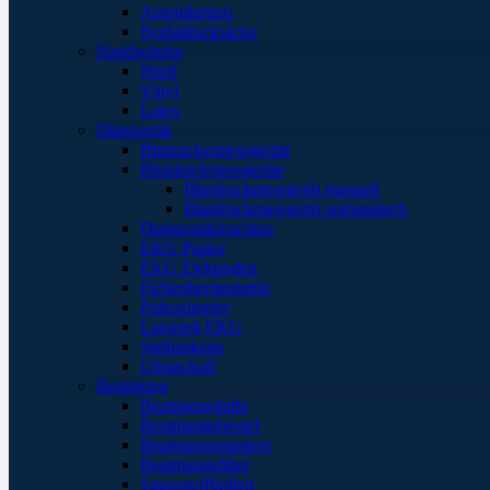
Ampullarium
Notfallrucksäcke
Handschuhe
Nitril
Vinyl
Latex
Diagnostik
Blutzuckermessgeräte
Blutdruckmessgeräte
Blutdruckmessgerät manuell
Blutdruckmessgerät automatisch
Diagnostikleuchten
EKG Papier
EKG Elektroden
Fieberthermometer
Pulsoximeter
Langzeit EKG
Stethoskope
Ultraschall
Beatmung
Beatmungshilfe
Beatmungsbeutel
Beatmungsmasken
Beatmungsfilter
Sauerstoffbrillen