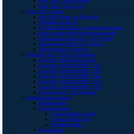
Erste Hilfe-Taschen gefüllt
Erste Hilfe-Taschen leer
Erste Hilfe-Training
Alle AED Trainer im Überblick
Ausbildungsmaterial
Feedbackelektronik für Reanimationspuppen
Gesichtsmasken für Reanimationspuppen
Übungspuppen Advanced Life Support
Übungspuppen Basic Life Support
Übungspuppen Feuerwehr
Füllungen nach DIN und Einzelteile
Einzelteile / Füllsortiment Kita
Einzelteile / Inhalt für DIN 13157
Einzelteile / Inhalt für DIN 13169
Einzelteile / Inhalt für DIN 14142
Einzelteile / Inhalt für DIN 13164
Einzelteile / Inhalt für DIN 13160
Füllungen nach DIN Komplett
Sanitätsraumausstattung
Krankentragen
Verbandschränke
Verbandschränke gefüllt
Verbandschränke leer
Wandkästen AED
Sportmedizin