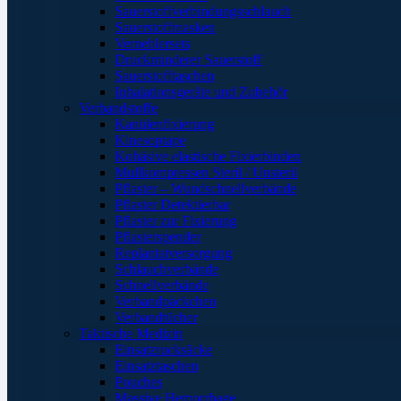
Sauerstoffverbindungsschlauch
Sauerstoffmasken
Verneblersets
Druckminderer Sauerstoff
Sauerstofftaschen
Inhalationsgeräte und Zubehör
Verbandstoffe
Kanülenfixierung
Kinesoptape
Kohäsive elastische Fixierbinden
Mullkompressen Steril / Unsteril
Pflaster – Wundschnellverbände
Pflaster Detektierbar
Pflaster zur Fixierung
Pflasterspender
Replantatversorgung
Schlauchverbände
Schnellverbände
Verbandpäckchen
Verbandtücher
Taktische Medizin
Einsatzrucksäcke
Einsatztaschen
Pouches
Massive Hemorrhage