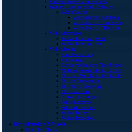
Kältekompresse Mehr-/Einweg
Wärmebehandlung Mehr-/Einweg
Wärmflaschen
Wärmflaschen mit Bezug
Wärmflaschen ohne Bezug
Wärmflaschen Plüschtier
Verbandschränke
Verbandschränke gefüllt
Verbandschränke leer
Verbandstoffe
Kanülenfixierung
Kinesoptape
Kohäsive elastische Fixierbinden
Mullkompressen Steril / Unsteril
Pflaster – Wundschnellverbände
Pflaster Detektierbar
Pflaster zur Fixierung
Pflasterspender
Replantatversorgung
Schnellverbände
Schlauchverbände
Verbandtücher
Verbandpäckchen
Notfallmedizin & Praxis
Notfallbehältnisse