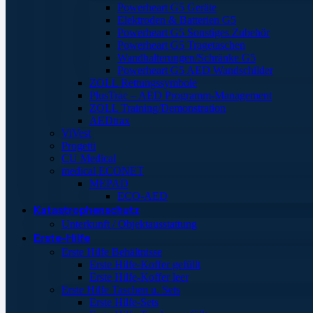
Powerheart G5 Geräte
Elektroden & Batterien G5
Powerheart G5 Sonstiges Zubehör
Powerheart G5 Tragetaschen
Wandhalterungen/Schränke G5
Powerheart G5 AED Wandschilder
ZOLL Rettungssymbole
PlusTrac – AED Programm-Management
ZOLL Training/Demonstration
AEDtrax
ViVest
Progetti
CU Medical
medical ECONET
MEPAD
ECO-AED
Katastrophenschutz
Unterkunft / Objektausstattung
Erste-Hilfe
Erste Hilfe Behältnisse
Erste Hilfe-Koffer gefüllt
Erste Hilfe-Koffer leer
Erste Hilfe Taschen u. Sets
Erste Hilfe-Sets