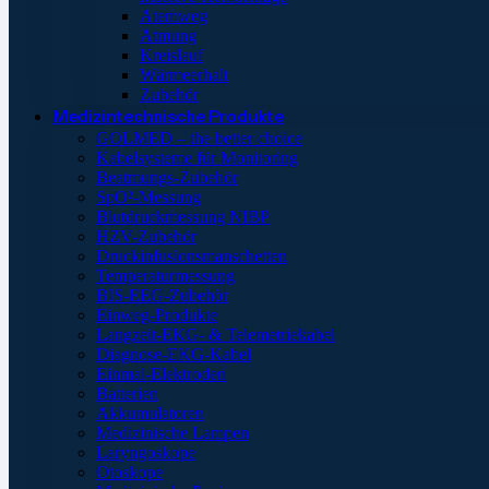
Atemweg
Atmung
Kreislauf
Wärmeerhalt
Zubehör
Medizintechnische Produkte
GOLMED – the better choice
Kabelsysteme für Monitoring
Beatmungs-Zubehör
SpO²-Messung
Blutdruckmessung NIBP
HZV-Zubehör
Druckinfusionsmanschetten
Temperaturmessung
BIS-EEG-Zubehör
Einweg-Produkte
Langzeit-EKG- & Telemetriekabel
Diagnose-EKG-Kabel
Einmal-Elektroden
Batterien
Akkumulatoren
Medizinische Lampen
Laryngoskope
Otoskope