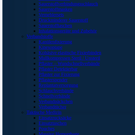
Sauerstoffverbindungsschlauch
Sauerstoffmasken
Verneblersets
Druckminderer Sauerstoff
Sauerstofftaschen
Inhalationsgeräte und Zubehör
Verbandstoffe
Kanülenfixierung
Kinesoptape
Kohäsive elastische Fixierbinden
Mullkompressen Steril / Unsteril
Pflaster – Wundschnellverbände
Pflaster Detektierbar
Pflaster zur Fixierung
Pflasterspender
Replantatversorgung
Schlauchverbände
Schnellverbände
Verbandpäckchen
Verbandtücher
Taktische Medizin
Einsatzrucksäcke
Einsatztaschen
Pouches
Massive Hemorrhage