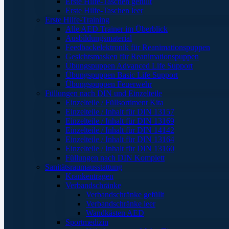
Erste Hilfe-Taschen gefüllt
Erste Hilfe-Taschen leer
Erste Hilfe-Training
Alle AED Trainer im Überblick
Ausbildungsmaterial
Feedbackelektronik für Reanimationspuppen
Gesichtsmasken für Reanimationspuppen
Übungspuppen Advanced Life Support
Übungspuppen Basic Life Support
Übungspuppen Feuerwehr
Füllungen nach DIN und Einzelteile
Einzelteile / Füllsortiment Kita
Einzelteile / Inhalt für DIN 13157
Einzelteile / Inhalt für DIN 13169
Einzelteile / Inhalt für DIN 14142
Einzelteile / Inhalt für DIN 13164
Einzelteile / Inhalt für DIN 13160
Füllungen nach DIN Komplett
Sanitätsraumausstattung
Krankentragen
Verbandschränke
Verbandschränke gefüllt
Verbandschränke leer
Wandkästen AED
Sportmedizin