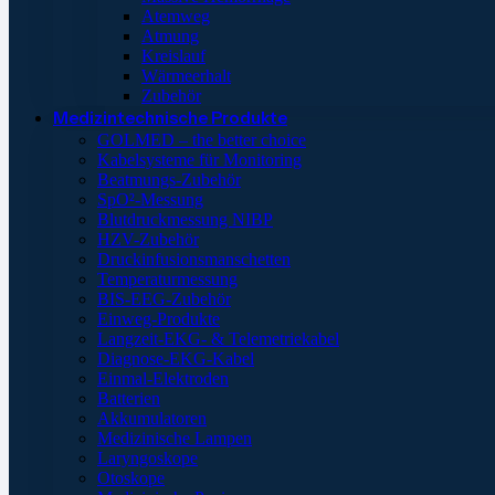
Atemweg
Atmung
Kreislauf
Wärmeerhalt
Zubehör
Medizintechnische Produkte
GOLMED – the better choice
Kabelsysteme für Monitoring
Beatmungs-Zubehör
SpO²-Messung
Blutdruckmessung NIBP
HZV-Zubehör
Druckinfusionsmanschetten
Temperaturmessung
BIS-EEG-Zubehör
Einweg-Produkte
Langzeit-EKG- & Telemetriekabel
Diagnose-EKG-Kabel
Einmal-Elektroden
Batterien
Akkumulatoren
Medizinische Lampen
Laryngoskope
Otoskope