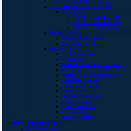
Kältekompresse Mehr-/Einweg
Wärmebehandlung Mehr-/Einweg
Wärmflaschen
Wärmflaschen mit Bezug
Wärmflaschen ohne Bezug
Wärmflaschen Plüschtier
Verbandschränke
Verbandschränke gefüllt
Verbandschränke leer
Verbandstoffe
Kanülenfixierung
Kinesoptape
Kohäsive elastische Fixierbinden
Mullkompressen Steril / Unsteril
Pflaster – Wundschnellverbände
Pflaster Detektierbar
Pflaster zur Fixierung
Pflasterspender
Replantatversorgung
Schnellverbände
Schlauchverbände
Verbandtücher
Verbandpäckchen
Notfallmedizin & Praxis
Notfallbehältnisse