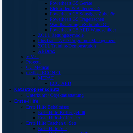
Powerheart G5 Geräte
Elektroden & Batterien G5
Powerheart G5 Sonstiges Zubehör
Powerheart G5 Tragetaschen
Wandhalterungen/Schränke G5
Powerheart G5 AED Wandschilder
ZOLL Rettungssymbole
PlusTrac – AED Programm-Management
ZOLL Training/Demonstration
AEDtrax
ViVest
Progetti
CU Medical
medical ECONET
MEPAD
ECO-AED
Katastrophenschutz
Unterkunft / Objektausstattung
Erste-Hilfe
Erste Hilfe Behältnisse
Erste Hilfe-Koffer gefüllt
Erste Hilfe-Koffer leer
Erste Hilfe Taschen u. Sets
Erste Hilfe-Sets