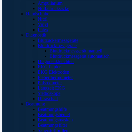
Ampullarium
Notfallrucksäcke
Handschuhe
Nitril
Vinyl
Latex
Diagnostik
Blutzuckermessgeräte
Blutdruckmessgeräte
Blutdruckmessgerät manuell
Blutdruckmessgerät automatisch
Diagnostikleuchten
EKG Papier
EKG Elektroden
Fieberthermometer
Pulsoximeter
Langzeit EKG
Stethoskope
Ultraschall
Beatmung
Beatmungshilfe
Beatmungsbeutel
Beatmungsmasken
Beatmungsfilter
Sauerstoffbrillen