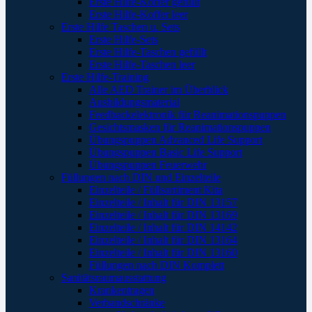
Erste Hilfe-Koffer gefüllt
Erste Hilfe-Koffer leer
Erste Hilfe Taschen u. Sets
Erste Hilfe-Sets
Erste Hilfe-Taschen gefüllt
Erste Hilfe-Taschen leer
Erste Hilfe-Training
Alle AED Trainer im Überblick
Ausbildungsmaterial
Feedbackelektronik für Reanimationspuppen
Gesichtsmasken für Reanimationspuppen
Übungspuppen Advanced Life Support
Übungspuppen Basic Life Support
Übungspuppen Feuerwehr
Füllungen nach DIN und Einzelteile
Einzelteile / Füllsortiment Kita
Einzelteile / Inhalt für DIN 13157
Einzelteile / Inhalt für DIN 13169
Einzelteile / Inhalt für DIN 14142
Einzelteile / Inhalt für DIN 13164
Einzelteile / Inhalt für DIN 13160
Füllungen nach DIN Komplett
Sanitätsraumausstattung
Krankentragen
Verbandschränke