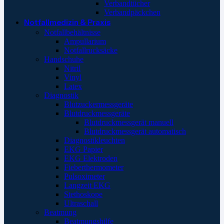
Verbandtücher
Verbandpäckchen
Notfallmedizin & Praxis
Notfallbehältnisse
Ampullarium
Notfallrucksäcke
Handschuhe
Nitril
Vinyl
Latex
Diagnostik
Blutzuckermessgeräte
Blutdruckmessgeräte
Blutdruckmessgerät manuell
Blutdruckmessgerät automatisch
Diagnostikleuchten
EKG Papier
EKG Elektroden
Fieberthermometer
Pulsoximeter
Langzeit EKG
Stethoskope
Ultraschall
Beatmung
Beatmungshilfe