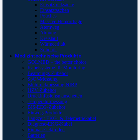
Einsatzrucksäcke
Einsatztaschen
Pouches
Massive Hemorrhage
Atemweg
Atmung
Kreislauf
Wärmeerhalt
Zubehör
Medizintechnische Produkte
GOLMED – the better choice
Kabelsysteme für Monitoring
Beatmungs-Zubehör
SpO²-Messung
Blutdruckmessung NIBP
HZV-Zubehör
Druckinfusionsmanschetten
Temperaturmessung
BIS-EEG-Zubehör
Einweg-Produkte
Langzeit-EKG- & Telemetriekabel
Diagnose-EKG-Kabel
Einmal-Elektroden
Batterien