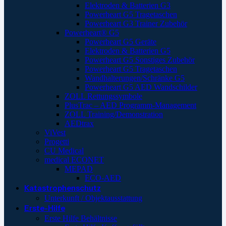
Elektroden & Batterien G3
Powerheart G5 Tragetaschen
Powerheart G3 Trainer Zubehör
Powerheart® G5
Powerheart G5 Geräte
Elektroden & Batterien G5
Powerheart G5 Sonstiges Zubehör
Powerheart G5 Tragetaschen
Wandhalterungen/Schränke G5
Powerheart G5 AED Wandschilder
ZOLL Rettungssymbole
PlusTrac – AED Programm-Management
ZOLL Training/Demonstration
AEDtrax
ViVest
Progetti
CU Medical
medical ECONET
MEPAD
ECO-AED
Katastrophenschutz
Unterkunft / Objektausstattung
Erste-Hilfe
Erste Hilfe Behältnisse