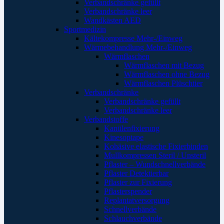
Verbandschränke gefüllt
Verbandschränke leer
Wandkästen AED
Sportmedizin
Kältekompresse Mehr-/Einweg
Wärmebehandlung Mehr-/Einweg
Wärmflaschen
Wärmflaschen mit Bezug
Wärmflaschen ohne Bezug
Wärmflaschen Plüschtier
Verbandschränke
Verbandschränke gefüllt
Verbandschränke leer
Verbandstoffe
Kanülenfixierung
Kinesoptape
Kohäsive elastische Fixierbinden
Mullkompressen Steril / Unsteril
Pflaster – Wundschnellverbände
Pflaster Detektierbar
Pflaster zur Fixierung
Pflasterspender
Replantatversorgung
Schnellverbände
Schlauchverbände