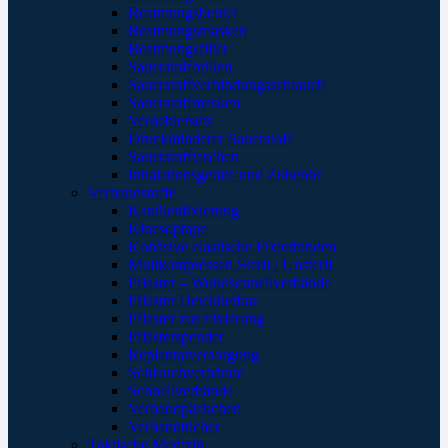
Beatmungsbeutel
Beatmungsmasken
Beatmungsfilter
Sauerstoffbrillen
Sauerstoffverbindungsschlauch
Sauerstoffmasken
Verneblersets
Druckminderer Sauerstoff
Sauerstofftaschen
Inhalationsgeräte und Zubehör
Verbandstoffe
Kanülenfixierung
Kinesoptape
Kohäsive elastische Fixierbinden
Mullkompressen Steril / Unsteril
Pflaster – Wundschnellverbände
Pflaster Detektierbar
Pflaster zur Fixierung
Pflasterspender
Replantatversorgung
Schlauchverbände
Schnellverbände
Verbandpäckchen
Verbandtücher
Taktische Medizin