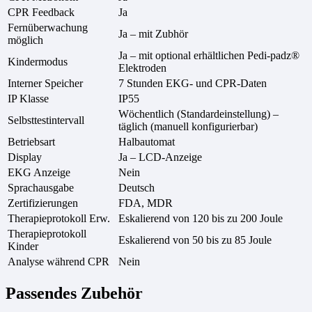
CPR Feedback
Ja
Fernüberwachung
Ja – mit Zubhör
möglich
Ja – mit optional erhältlichen Pedi-padz®
Kindermodus
Elektroden
Interner Speicher
7 Stunden EKG- und CPR-Daten
IP Klasse
IP55
Wöchentlich (Standardeinstellung) –
Selbsttestintervall
täglich (manuell konfigurierbar)
Betriebsart
Halbautomat
Display
Ja – LCD-Anzeige
EKG Anzeige
Nein
Sprachausgabe
Deutsch
Zertifizierungen
FDA, MDR
Therapieprotokoll Erw.
Eskalierend von 120 bis zu 200 Joule
Therapieprotokoll
Eskalierend von 50 bis zu 85 Joule
Kinder
Analyse während CPR
Nein
Passendes Zubehör