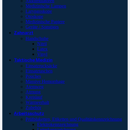
Akkumulatoren
Medizinische Lampen
Laryngoskope
Otoskope
Medizinische Papiere
Geräte / Sonstiges
Zahnarzt
Handschuhe
Nitril
Latex
Vinyl
Taktische Medizin
Einsatzrucksäcke
Einsatztaschen
Pouches
Massive Hemorrhage
Atemweg
Atmung
Kreislauf
Wärmeerhalt
Zubehör
Arbeitsschutz
Prüfplaketten, Etiketten und Qualitätskennzeichnung
Elektrokennzeichnung
Leiterkennzeichnung