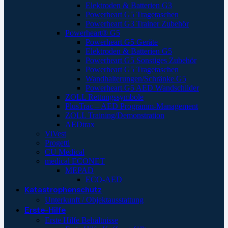
Elektroden & Batterien G3
Powerheart G5 Tragetaschen
Powerheart G3 Trainer Zubehör
Powerheart® G5
Powerheart G5 Geräte
Elektroden & Batterien G5
Powerheart G5 Sonstiges Zubehör
Powerheart G5 Tragetaschen
Wandhalterungen/Schränke G5
Powerheart G5 AED Wandschilder
ZOLL Rettungssymbole
PlusTrac – AED Programm-Management
ZOLL Training/Demonstration
AEDtrax
ViVest
Progetti
CU Medical
medical ECONET
MEPAD
ECO-AED
Katastrophenschutz
Unterkunft / Objektausstattung
Erste-Hilfe
Erste Hilfe Behältnisse