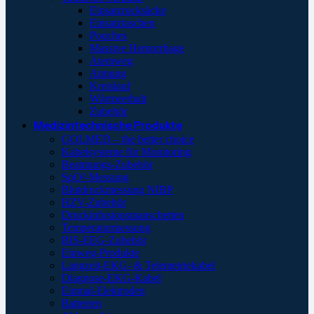
Einsatzrucksäcke
Einsatztaschen
Pouches
Massive Hemorrhage
Atemweg
Atmung
Kreislauf
Wärmeerhalt
Zubehör
Medizintechnische Produkte
GOLMED – the better choice
Kabelsysteme für Monitoring
Beatmungs-Zubehör
SpO²-Messung
Blutdruckmessung NIBP
HZV-Zubehör
Druckinfusionsmanschetten
Temperaturmessung
BIS-EEG-Zubehör
Einweg-Produkte
Langzeit-EKG- & Telemetriekabel
Diagnose-EKG-Kabel
Einmal-Elektroden
Batterien