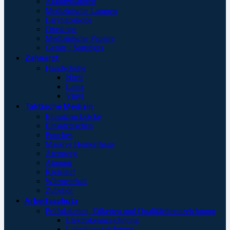
Akkumulatoren
Medizinische Lampen
Laryngoskope
Otoskope
Medizinische Papiere
Geräte / Sonstiges
Zahnarzt
Handschuhe
Nitril
Latex
Vinyl
Taktische Medizin
Einsatzrucksäcke
Einsatztaschen
Pouches
Massive Hemorrhage
Atemweg
Atmung
Kreislauf
Wärmeerhalt
Zubehör
Arbeitsschutz
Prüfplaketten, Etiketten und Qualitätskennzeichnung
Elektrokennzeichnung
Leiterkennzeichnung