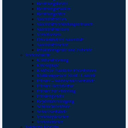
Beatmungsbeutel
Beatmungsmasken
Beatmungsfilter
Sauerstoffbrillen
Sauerstoffverbindungsschlauch
Sauerstoffmasken
Verneblersets
Druckminderer Sauerstoff
Sauerstofftaschen
Inhalationsgeräte und Zubehör
Verbandstoffe
Kanülenfixierung
Kinesoptape
Kohäsive elastische Fixierbinden
Mullkompressen Steril / Unsteril
Pflaster – Wundschnellverbände
Pflaster Detektierbar
Pflaster zur Fixierung
Pflasterspender
Replantatversorgung
Schlauchverbände
Schnellverbände
Verbandpäckchen
Verbandtücher
Taktische Medizin