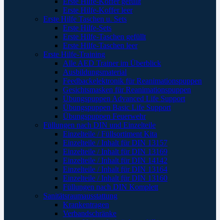
Erste Hilfe-Koffer gefüllt
Erste Hilfe-Koffer leer
Erste Hilfe Taschen u. Sets
Erste Hilfe-Sets
Erste Hilfe-Taschen gefüllt
Erste Hilfe-Taschen leer
Erste Hilfe-Training
Alle AED Trainer im Überblick
Ausbildungsmaterial
Feedbackelektronik für Reanimationspuppen
Gesichtsmasken für Reanimationspuppen
Übungspuppen Advanced Life Support
Übungspuppen Basic Life Support
Übungspuppen Feuerwehr
Füllungen nach DIN und Einzelteile
Einzelteile / Füllsortiment Kita
Einzelteile / Inhalt für DIN 13157
Einzelteile / Inhalt für DIN 13169
Einzelteile / Inhalt für DIN 14142
Einzelteile / Inhalt für DIN 13164
Einzelteile / Inhalt für DIN 13160
Füllungen nach DIN Komplett
Sanitätsraumausstattung
Krankentragen
Verbandschränke