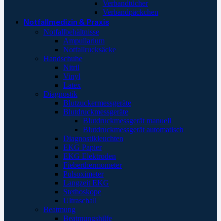
Verbandtücher
Verbandpäckchen
Notfallmedizin & Praxis
Notfallbehältnisse
Ampullarium
Notfallrucksäcke
Handschuhe
Nitril
Vinyl
Latex
Diagnostik
Blutzuckermessgeräte
Blutdruckmessgeräte
Blutdruckmessgerät manuell
Blutdruckmessgerät automatisch
Diagnostikleuchten
EKG Papier
EKG Elektroden
Fieberthermometer
Pulsoximeter
Langzeit EKG
Stethoskope
Ultraschall
Beatmung
Beatmungshilfe