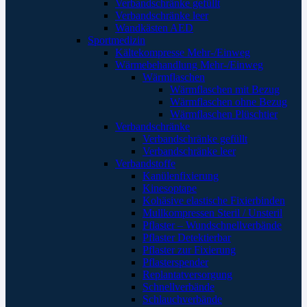
Verbandschränke gefüllt
Verbandschränke leer
Wandkästen AED
Sportmedizin
Kältekompresse Mehr-/Einweg
Wärmebehandlung Mehr-/Einweg
Wärmflaschen
Wärmflaschen mit Bezug
Wärmflaschen ohne Bezug
Wärmflaschen Plüschtier
Verbandschränke
Verbandschränke gefüllt
Verbandschränke leer
Verbandstoffe
Kanülenfixierung
Kinesoptape
Kohäsive elastische Fixierbinden
Mullkompressen Steril / Unsteril
Pflaster – Wundschnellverbände
Pflaster Detektierbar
Pflaster zur Fixierung
Pflasterspender
Replantatversorgung
Schnellverbände
Schlauchverbände