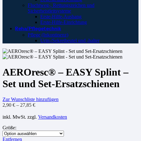
Fluchtweg-, Rettungszeichen und
Sicherheistleitsysteme
Erste-Hilfe-Aushang
Erste-Hilfe-Einrichtung
Reha/Pflegetechnik
Pflege (Inkontinenz)
Urin-/Sekretbeutel und -halter
AEROresc® – EASY Splint –
Set und Set-Ersatzschienen
Zur Wunschliste hinzufügen
2,90
€
–
27,85
€
inkl. MwSt.
zzgl.
Versandkosten
Größe
:
Entfernen