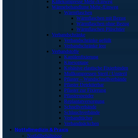
Kältekompresse Mehr-/Einweg
Wärmebehandlung Mehr-/Einweg
Wärmflaschen
Wärmflaschen mit Bezug
Wärmflaschen ohne Bezug
Wärmflaschen Plüschtier
Verbandschränke
Verbandschränke gefüllt
Verbandschränke leer
Verbandstoffe
Kanülenfixierung
Kinesoptape
Kohäsive elastische Fixierbinden
Mullkompressen Steril / Unsteril
Pflaster – Wundschnellverbände
Pflaster Detektierbar
Pflaster zur Fixierung
Pflasterspender
Replantatversorgung
Schnellverbände
Schlauchverbände
Verbandtücher
Verbandpäckchen
Notfallmedizin & Praxis
Notfallbehältnisse