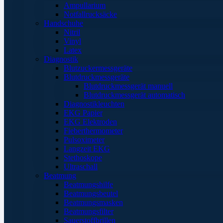
Ampullarium
Notfallrucksäcke
Handschuhe
Nitril
Vinyl
Latex
Diagnostik
Blutzuckermessgeräte
Blutdruckmessgeräte
Blutdruckmessgerät manuell
Blutdruckmessgerät automatisch
Diagnostikleuchten
EKG Papier
EKG Elektroden
Fieberthermometer
Pulsoximeter
Langzeit EKG
Stethoskope
Ultraschall
Beatmung
Beatmungshilfe
Beatmungsbeutel
Beatmungsmasken
Beatmungsfilter
Sauerstoffbrillen