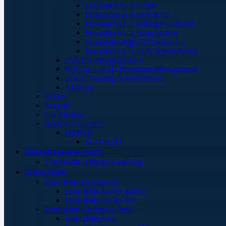
Powerheart G5 Geräte
Elektroden & Batterien G5
Powerheart G5 Sonstiges Zubehör
Powerheart G5 Tragetaschen
Wandhalterungen/Schränke G5
Powerheart G5 AED Wandschilder
ZOLL Rettungssymbole
PlusTrac – AED Programm-Management
ZOLL Training/Demonstration
AEDtrax
ViVest
Progetti
CU Medical
medical ECONET
MEPAD
ECO-AED
Katastrophenschutz
Unterkunft / Objektausstattung
Erste-Hilfe
Erste Hilfe Behältnisse
Erste Hilfe-Koffer gefüllt
Erste Hilfe-Koffer leer
Erste Hilfe Taschen u. Sets
Erste Hilfe-Sets