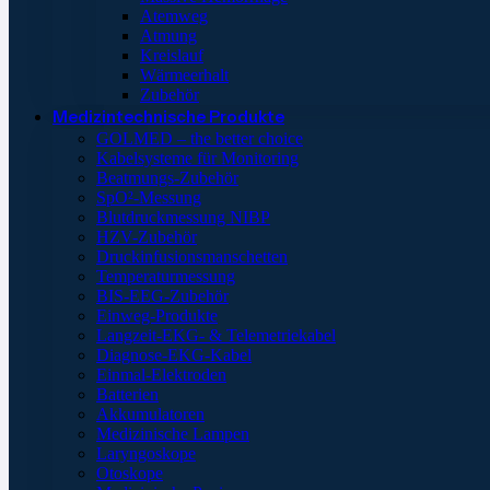
Atemweg
Atmung
Kreislauf
Wärmeerhalt
Zubehör
Medizintechnische Produkte
GOLMED – the better choice
Kabelsysteme für Monitoring
Beatmungs-Zubehör
SpO²-Messung
Blutdruckmessung NIBP
HZV-Zubehör
Druckinfusionsmanschetten
Temperaturmessung
BIS-EEG-Zubehör
Einweg-Produkte
Langzeit-EKG- & Telemetriekabel
Diagnose-EKG-Kabel
Einmal-Elektroden
Batterien
Akkumulatoren
Medizinische Lampen
Laryngoskope
Otoskope