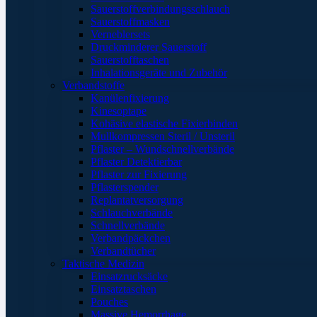
Sauerstoffverbindungsschlauch
Sauerstoffmasken
Verneblersets
Druckminderer Sauerstoff
Sauerstofftaschen
Inhalationsgeräte und Zubehör
Verbandstoffe
Kanülenfixierung
Kinesoptape
Kohäsive elastische Fixierbinden
Mullkompressen Steril / Unsteril
Pflaster – Wundschnellverbände
Pflaster Detektierbar
Pflaster zur Fixierung
Pflasterspender
Replantatversorgung
Schlauchverbände
Schnellverbände
Verbandpäckchen
Verbandtücher
Taktische Medizin
Einsatzrucksäcke
Einsatztaschen
Pouches
Massive Hemorrhage