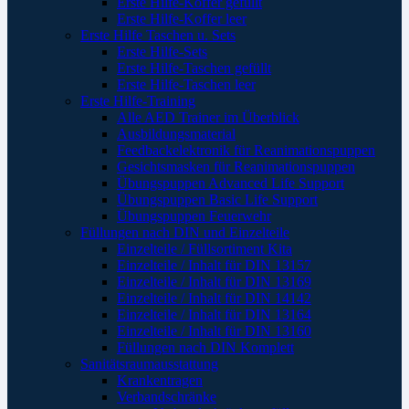
Erste Hilfe-Koffer gefüllt
Erste Hilfe-Koffer leer
Erste Hilfe Taschen u. Sets
Erste Hilfe-Sets
Erste Hilfe-Taschen gefüllt
Erste Hilfe-Taschen leer
Erste Hilfe-Training
Alle AED Trainer im Überblick
Ausbildungsmaterial
Feedbackelektronik für Reanimationspuppen
Gesichtsmasken für Reanimationspuppen
Übungspuppen Advanced Life Support
Übungspuppen Basic Life Support
Übungspuppen Feuerwehr
Füllungen nach DIN und Einzelteile
Einzelteile / Füllsortiment Kita
Einzelteile / Inhalt für DIN 13157
Einzelteile / Inhalt für DIN 13169
Einzelteile / Inhalt für DIN 14142
Einzelteile / Inhalt für DIN 13164
Einzelteile / Inhalt für DIN 13160
Füllungen nach DIN Komplett
Sanitätsraumausstattung
Krankentragen
Verbandschränke