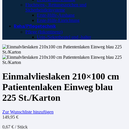
Fluchtweg-, Rettungszeichen und
Sicherheistleitsysteme
Erste-Hilfe-Aushang
Erste-Hilfe-Einrichtung
Reha/Pflegetechnik
Pflege (Inkontinenz)
Urin-/Sekretbeutel und -halter
Einmalvlieslaken 210×100 cm
Patientenlaken Einweg blau
225 St./Karton
Zur Wunschliste hinzufügen
149,95
€
0,67
€
/
Stück