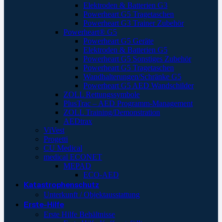
Elektroden & Batterien G3
Powerheart G5 Tragetaschen
Powerheart G3 Trainer Zubehör
Powerheart® G5
Powerheart G5 Geräte
Elektroden & Batterien G5
Powerheart G5 Sonstiges Zubehör
Powerheart G5 Tragetaschen
Wandhalterungen/Schränke G5
Powerheart G5 AED Wandschilder
ZOLL Rettungssymbole
PlusTrac – AED Programm-Management
ZOLL Training/Demonstration
AEDtrax
ViVest
Progetti
CU Medical
medical ECONET
MEPAD
ECO-AED
Katastrophenschutz
Unterkunft / Objektausstattung
Erste-Hilfe
Erste Hilfe Behältnisse