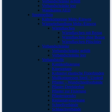
Verbandschränke gefüllt
Verbandschränke leer
Wandkästen AED
Sportmedizin
Kältekompresse Mehr-/Einweg
Wärmebehandlung Mehr-/Einweg
Wärmflaschen
Wärmflaschen mit Bezug
Wärmflaschen ohne Bezug
Wärmflaschen Plüschtier
Verbandschränke
Verbandschränke gefüllt
Verbandschränke leer
Verbandstoffe
Kanülenfixierung
Kinesoptape
Kohäsive elastische Fixierbinden
Mullkompressen Steril / Unsteril
Pflaster – Wundschnellverbände
Pflaster Detektierbar
Pflaster zur Fixierung
Pflasterspender
Replantatversorgung
Schnellverbände
Schlauchverbände