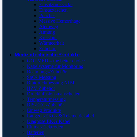
Einsatzrucksäcke
Einsatztaschen
Pouches
Massive Hemorrhage
Atemweg
Atmung
Kreislauf
Wärmeerhalt
Zubehör
Medizintechnische Produkte
GOLMED – the better choice
Kabelsysteme für Monitoring
Beatmungs-Zubehör
SpO²-Messung
Blutdruckmessung NIBP
HZV-Zubehör
Druckinfusionsmanschetten
Temperaturmessung
BIS-EEG-Zubehör
Einweg-Produkte
Langzeit-EKG- & Telemetriekabel
Diagnose-EKG-Kabel
Einmal-Elektroden
Batterien