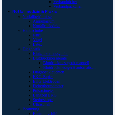
Verbandtücher
Verbandpäckchen
Notfallmedizin & Praxis
Notfallbehältnisse
Ampullarium
Notfallrucksäcke
Handschuhe
Nitril
Vinyl
Latex
Diagnostik
Blutzuckermessgeräte
Blutdruckmessgeräte
Blutdruckmessgerät manuell
Blutdruckmessgerät automatisch
Diagnostikleuchten
EKG Papier
EKG Elektroden
Fieberthermometer
Pulsoximeter
Langzeit EKG
Stethoskope
Ultraschall
Beatmung
Beatmungshilfe