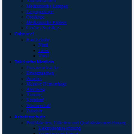
Akkumulatoren
Medizinische Lampen
Laryngoskope
Otoskope
Medizinische Papiere
Geräte / Sonstiges
Zahnarzt
Handschuhe
Nitril
Latex
Vinyl
Taktische Medizin
Einsatzrucksäcke
Einsatztaschen
Pouches
Massive Hemorrhage
Atemweg
Atmung
Kreislauf
Wärmeerhalt
Zubehör
Arbeitsschutz
Prüfplaketten, Etiketten und Qualitätskennzeichnung
Elektrokennzeichnung
Leiterkennzeichnung