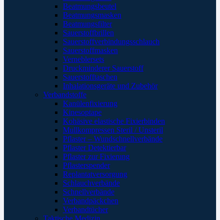
Beatmungsbeutel
Beatmungsmasken
Beatmungsfilter
Sauerstoffbrillen
Sauerstoffverbindungsschlauch
Sauerstoffmasken
Verneblersets
Druckminderer Sauerstoff
Sauerstofftaschen
Inhalationsgeräte und Zubehör
Verbandstoffe
Kanülenfixierung
Kinesoptape
Kohäsive elastische Fixierbinden
Mullkompressen Steril / Unsteril
Pflaster – Wundschnellverbände
Pflaster Detektierbar
Pflaster zur Fixierung
Pflasterspender
Replantatversorgung
Schlauchverbände
Schnellverbände
Verbandpäckchen
Verbandtücher
Taktische Medizin