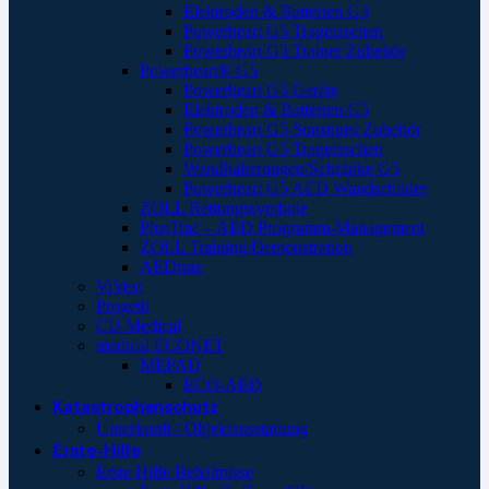
Elektroden & Batterien G3
Powerheart G5 Tragetaschen
Powerheart G3 Trainer Zubehör
Powerheart® G5
Powerheart G5 Geräte
Elektroden & Batterien G5
Powerheart G5 Sonstiges Zubehör
Powerheart G5 Tragetaschen
Wandhalterungen/Schränke G5
Powerheart G5 AED Wandschilder
ZOLL Rettungssymbole
PlusTrac – AED Programm-Management
ZOLL Training/Demonstration
AEDtrax
ViVest
Progetti
CU Medical
medical ECONET
MEPAD
ECO-AED
Katastrophenschutz
Unterkunft / Objektausstattung
Erste-Hilfe
Erste Hilfe Behältnisse