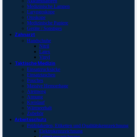
Akkumulatoren
Medizinische Lampen
Laryngoskope
Otoskope
Medizinische Papiere
Geräte / Sonstiges
Zahnarzt
Handschuhe
Nitril
Latex
Vinyl
Taktische Medizin
Einsatzrucksäcke
Einsatztaschen
Pouches
Massive Hemorrhage
Atemweg
Atmung
Kreislauf
Wärmeerhalt
Zubehör
Arbeitsschutz
Prüfplaketten, Etiketten und Qualitätskennzeichnung
Elektrokennzeichnung
Leiterkennzeichnung