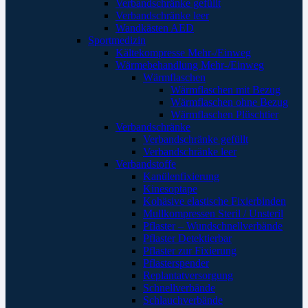
Verbandschränke gefüllt
Verbandschränke leer
Wandkästen AED
Sportmedizin
Kältekompresse Mehr-/Einweg
Wärmebehandlung Mehr-/Einweg
Wärmflaschen
Wärmflaschen mit Bezug
Wärmflaschen ohne Bezug
Wärmflaschen Plüschtier
Verbandschränke
Verbandschränke gefüllt
Verbandschränke leer
Verbandstoffe
Kanülenfixierung
Kinesoptape
Kohäsive elastische Fixierbinden
Mullkompressen Steril / Unsteril
Pflaster – Wundschnellverbände
Pflaster Detektierbar
Pflaster zur Fixierung
Pflasterspender
Replantatversorgung
Schnellverbände
Schlauchverbände