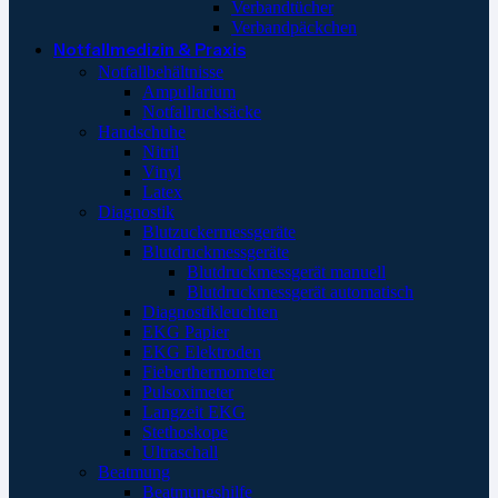
Verbandtücher
Verbandpäckchen
Notfallmedizin & Praxis
Notfallbehältnisse
Ampullarium
Notfallrucksäcke
Handschuhe
Nitril
Vinyl
Latex
Diagnostik
Blutzuckermessgeräte
Blutdruckmessgeräte
Blutdruckmessgerät manuell
Blutdruckmessgerät automatisch
Diagnostikleuchten
EKG Papier
EKG Elektroden
Fieberthermometer
Pulsoximeter
Langzeit EKG
Stethoskope
Ultraschall
Beatmung
Beatmungshilfe