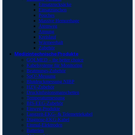
Einsatzrucksäcke
Einsatztaschen
Pouches
Massive Hemorrhage
Atemweg
Atmung
Kreislauf
Wärmeerhalt
Zubehör
Medizintechnische Produkte
GOLMED – the better choice
Kabelsysteme für Monitoring
Beatmungs-Zubehör
SpO²-Messung
Blutdruckmessung NIBP
HZV-Zubehör
Druckinfusionsmanschetten
Temperaturmessung
BIS-EEG-Zubehör
Einweg-Produkte
Langzeit-EKG- & Telemetriekabel
Diagnose-EKG-Kabel
Einmal-Elektroden
Batterien