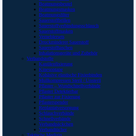
Beatmungsbeutel
Beatmungsmasken
Beatmungsfilter
Sauerstoffbrillen
Sauerstoffverbindungsschlauch
Sauerstoffmasken
Verneblersets
Druckminderer Sauerstoff
Sauerstofftaschen
Inhalationsgeräte und Zubehör
Verbandstoffe
Kanülenfixierung
Kinesoptape
Kohäsive elastische Fixierbinden
Mullkompressen Steril / Unsteril
Pflaster – Wundschnellverbände
Pflaster Detektierbar
Pflaster zur Fixierung
Pflasterspender
Replantatversorgung
Schlauchverbände
Schnellverbände
Verbandpäckchen
Verbandtücher
Taktische Medizin