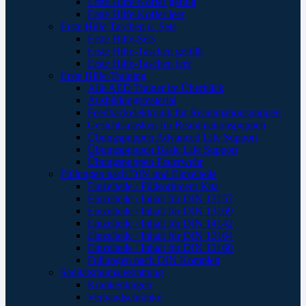
Erste Hilfe-Koffer gefüllt
Erste Hilfe-Koffer leer
Erste Hilfe Taschen u. Sets
Erste Hilfe-Sets
Erste Hilfe-Taschen gefüllt
Erste Hilfe-Taschen leer
Erste Hilfe-Training
Alle AED Trainer im Überblick
Ausbildungsmaterial
Feedbackelektronik für Reanimationspuppen
Gesichtsmasken für Reanimationspuppen
Übungspuppen Advanced Life Support
Übungspuppen Basic Life Support
Übungspuppen Feuerwehr
Füllungen nach DIN und Einzelteile
Einzelteile / Füllsortiment Kita
Einzelteile / Inhalt für DIN 13157
Einzelteile / Inhalt für DIN 13169
Einzelteile / Inhalt für DIN 14142
Einzelteile / Inhalt für DIN 13164
Einzelteile / Inhalt für DIN 13160
Füllungen nach DIN Komplett
Sanitätsraumausstattung
Krankentragen
Verbandschränke