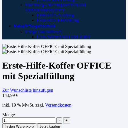
Fluchtweg-, Rettungszeichen und
Sicherheistleitsysteme
Erste-Hilfe-Aushang
Erste-Hilfe-Einrichtung
Reha/Pflegetechnik
Pflege (Inkontinenz)
Urin-/Sekretbeutel und -halter
Erste-Hilfe-Koffer OFFICE
mit Spezialfüllung
Zur Wunschliste hinzufügen
143,99
€
inkl. 19 % MwSt.
zzgl.
Versandkosten
Menge
-
+
In den Warenkorb
Jetzt kaufen