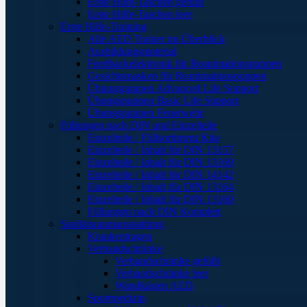
Erste Hilfe-Taschen gefüllt
Erste Hilfe-Taschen leer
Erste Hilfe-Training
Alle AED Trainer im Überblick
Ausbildungsmaterial
Feedbackelektronik für Reanimationspuppen
Gesichtsmasken für Reanimationspuppen
Übungspuppen Advanced Life Support
Übungspuppen Basic Life Support
Übungspuppen Feuerwehr
Füllungen nach DIN und Einzelteile
Einzelteile / Füllsortiment Kita
Einzelteile / Inhalt für DIN 13157
Einzelteile / Inhalt für DIN 13169
Einzelteile / Inhalt für DIN 14142
Einzelteile / Inhalt für DIN 13164
Einzelteile / Inhalt für DIN 13160
Füllungen nach DIN Komplett
Sanitätsraumausstattung
Krankentragen
Verbandschränke
Verbandschränke gefüllt
Verbandschränke leer
Wandkästen AED
Sportmedizin