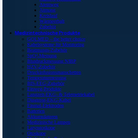
Atemweg
Atmung
Kreislauf
Wärmeerhalt
Zubehör
Medizintechnische Produkte
GOLMED – the better choice
Kabelsysteme für Monitoring
Beatmungs-Zubehör
SpO²-Messung
Blutdruckmessung NIBP
HZV-Zubehör
Druckinfusionsmanschetten
Temperaturmessung
BIS-EEG-Zubehör
Einweg-Produkte
Langzeit-EKG- & Telemetriekabel
Diagnose-EKG-Kabel
Einmal-Elektroden
Batterien
Akkumulatoren
Medizinische Lampen
Laryngoskope
Otoskope