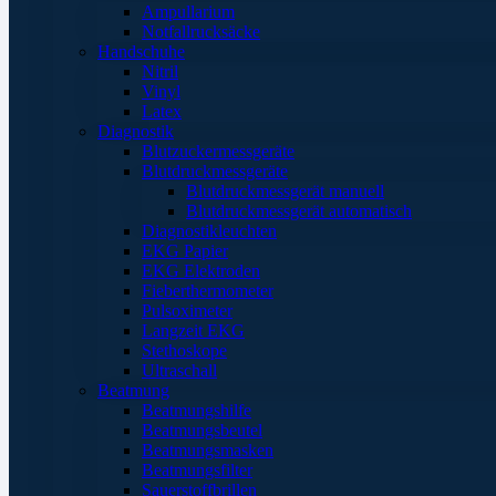
Ampullarium
Notfallrucksäcke
Handschuhe
Nitril
Vinyl
Latex
Diagnostik
Blutzuckermessgeräte
Blutdruckmessgeräte
Blutdruckmessgerät manuell
Blutdruckmessgerät automatisch
Diagnostikleuchten
EKG Papier
EKG Elektroden
Fieberthermometer
Pulsoximeter
Langzeit EKG
Stethoskope
Ultraschall
Beatmung
Beatmungshilfe
Beatmungsbeutel
Beatmungsmasken
Beatmungsfilter
Sauerstoffbrillen