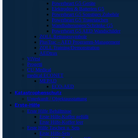
Powerheart G5 Geräte
Elektroden & Batterien G5
Powerheart G5 Sonstiges Zubehör
Powerheart G5 Tragetaschen
Wandhalterungen/Schränke G5
Powerheart G5 AED Wandschilder
ZOLL Rettungssymbole
PlusTrac – AED Programm-Management
ZOLL Training/Demonstration
AEDtrax
ViVest
Progetti
CU Medical
medical ECONET
MEPAD
ECO-AED
Katastrophenschutz
Unterkunft / Objektausstattung
Erste-Hilfe
Erste Hilfe Behältnisse
Erste Hilfe-Koffer gefüllt
Erste Hilfe-Koffer leer
Erste Hilfe Taschen u. Sets
Erste Hilfe-Sets