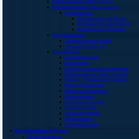
Kältekompresse Mehr-/Einweg
Wärmebehandlung Mehr-/Einweg
Wärmflaschen
Wärmflaschen mit Bezug
Wärmflaschen ohne Bezug
Wärmflaschen Plüschtier
Verbandschränke
Verbandschränke gefüllt
Verbandschränke leer
Verbandstoffe
Kanülenfixierung
Kinesoptape
Kohäsive elastische Fixierbinden
Mullkompressen Steril / Unsteril
Pflaster – Wundschnellverbände
Pflaster Detektierbar
Pflaster zur Fixierung
Pflasterspender
Replantatversorgung
Schnellverbände
Schlauchverbände
Verbandtücher
Verbandpäckchen
Notfallmedizin & Praxis
Notfallbehältnisse