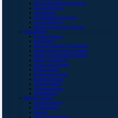
Sauerstoffverbindungsschlauch
Sauerstoffmasken
Verneblersets
Druckminderer Sauerstoff
Sauerstofftaschen
Inhalationsgeräte und Zubehör
Verbandstoffe
Kanülenfixierung
Kinesoptape
Kohäsive elastische Fixierbinden
Mullkompressen Steril / Unsteril
Pflaster – Wundschnellverbände
Pflaster Detektierbar
Pflaster zur Fixierung
Pflasterspender
Replantatversorgung
Schlauchverbände
Schnellverbände
Verbandpäckchen
Verbandtücher
Taktische Medizin
Einsatzrucksäcke
Einsatztaschen
Pouches
Massive Hemorrhage