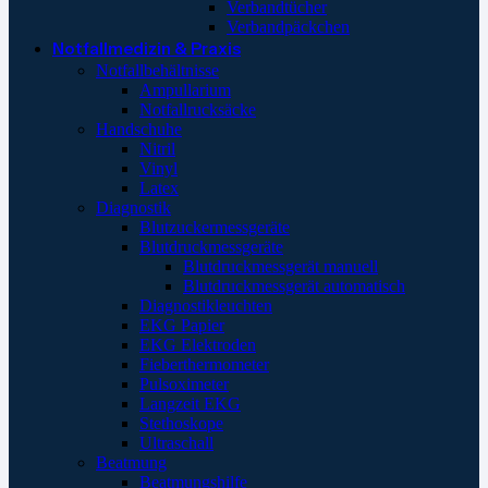
Verbandtücher
Verbandpäckchen
Notfallmedizin & Praxis
Notfallbehältnisse
Ampullarium
Notfallrucksäcke
Handschuhe
Nitril
Vinyl
Latex
Diagnostik
Blutzuckermessgeräte
Blutdruckmessgeräte
Blutdruckmessgerät manuell
Blutdruckmessgerät automatisch
Diagnostikleuchten
EKG Papier
EKG Elektroden
Fieberthermometer
Pulsoximeter
Langzeit EKG
Stethoskope
Ultraschall
Beatmung
Beatmungshilfe