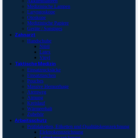
Akkumulatoren
Medizinische Lampen
Laryngoskope
Otoskope
Medizinische Papiere
Geräte / Sonstiges
Zahnarzt
Handschuhe
Nitril
Latex
Vinyl
Taktische Medizin
Einsatzrucksäcke
Einsatztaschen
Pouches
Massive Hemorrhage
Atemweg
Atmung
Kreislauf
Wärmeerhalt
Zubehör
Arbeitsschutz
Prüfplaketten, Etiketten und Qualitätskennzeichnung
Elektrokennzeichnung
Leiterkennzeichnung