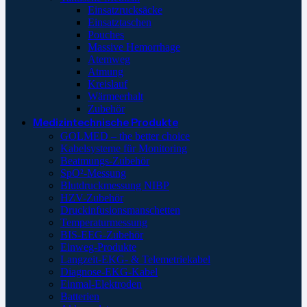
Einsatzrucksäcke
Einsatztaschen
Pouches
Massive Hemorrhage
Atemweg
Atmung
Kreislauf
Wärmeerhalt
Zubehör
Medizintechnische Produkte
GOLMED – the better choice
Kabelsysteme für Monitoring
Beatmungs-Zubehör
SpO²-Messung
Blutdruckmessung NIBP
HZV-Zubehör
Druckinfusionsmanschetten
Temperaturmessung
BIS-EEG-Zubehör
Einweg-Produkte
Langzeit-EKG- & Telemetriekabel
Diagnose-EKG-Kabel
Einmal-Elektroden
Batterien