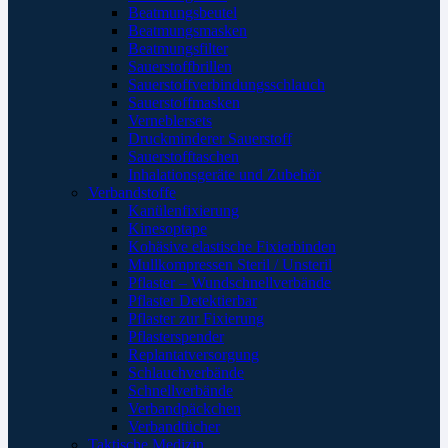
Beatmungsbeutel
Beatmungsmasken
Beatmungsfilter
Sauerstoffbrillen
Sauerstoffverbindungsschlauch
Sauerstoffmasken
Verneblersets
Druckminderer Sauerstoff
Sauerstofftaschen
Inhalationsgeräte und Zubehör
Verbandstoffe
Kanülenfixierung
Kinesoptape
Kohäsive elastische Fixierbinden
Mullkompressen Steril / Unsteril
Pflaster – Wundschnellverbände
Pflaster Detektierbar
Pflaster zur Fixierung
Pflasterspender
Replantatversorgung
Schlauchverbände
Schnellverbände
Verbandpäckchen
Verbandtücher
Taktische Medizin