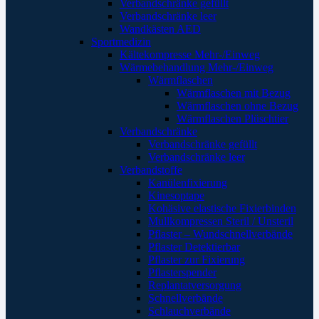
Verbandschränke gefüllt
Verbandschränke leer
Wandkästen AED
Sportmedizin
Kältekompresse Mehr-/Einweg
Wärmebehandlung Mehr-/Einweg
Wärmflaschen
Wärmflaschen mit Bezug
Wärmflaschen ohne Bezug
Wärmflaschen Plüschtier
Verbandschränke
Verbandschränke gefüllt
Verbandschränke leer
Verbandstoffe
Kanülenfixierung
Kinesoptape
Kohäsive elastische Fixierbinden
Mullkompressen Steril / Unsteril
Pflaster – Wundschnellverbände
Pflaster Detektierbar
Pflaster zur Fixierung
Pflasterspender
Replantatversorgung
Schnellverbände
Schlauchverbände