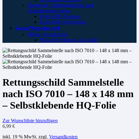
Fluchtweg-, Rettungszeichen und
Sicherheistleitsysteme
Erste-Hilfe-Aushang
Erste-Hilfe-Einrichtung
Reha/Pflegetechnik
Pflege (Inkontinenz)
Urin-/Sekretbeutel und -halter
Rettungsschild Sammelstelle
nach ISO 7010 – 148 x 148 mm
– Selbstklebende HQ-Folie
Zur Wunschliste hinzufügen
6,99
€
inkl. 19 % MwSt.
zzgl.
Versandkosten