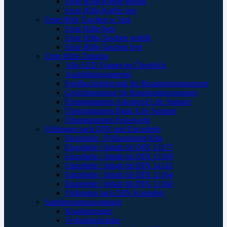
Erste Hilfe-Koffer gefüllt
Erste Hilfe-Koffer leer
Erste Hilfe Taschen u. Sets
Erste Hilfe-Sets
Erste Hilfe-Taschen gefüllt
Erste Hilfe-Taschen leer
Erste Hilfe-Training
Alle AED Trainer im Überblick
Ausbildungsmaterial
Feedbackelektronik für Reanimationspuppen
Gesichtsmasken für Reanimationspuppen
Übungspuppen Advanced Life Support
Übungspuppen Basic Life Support
Übungspuppen Feuerwehr
Füllungen nach DIN und Einzelteile
Einzelteile / Füllsortiment Kita
Einzelteile / Inhalt für DIN 13157
Einzelteile / Inhalt für DIN 13169
Einzelteile / Inhalt für DIN 14142
Einzelteile / Inhalt für DIN 13164
Einzelteile / Inhalt für DIN 13160
Füllungen nach DIN Komplett
Sanitätsraumausstattung
Krankentragen
Verbandschränke