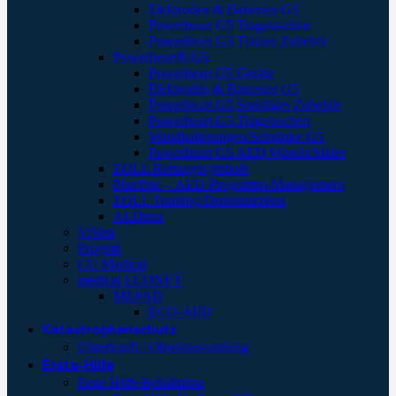
Elektroden & Batterien G3
Powerheart G5 Tragetaschen
Powerheart G3 Trainer Zubehör
Powerheart® G5
Powerheart G5 Geräte
Elektroden & Batterien G5
Powerheart G5 Sonstiges Zubehör
Powerheart G5 Tragetaschen
Wandhalterungen/Schränke G5
Powerheart G5 AED Wandschilder
ZOLL Rettungssymbole
PlusTrac – AED Programm-Management
ZOLL Training/Demonstration
AEDtrax
ViVest
Progetti
CU Medical
medical ECONET
MEPAD
ECO-AED
Katastrophenschutz
Unterkunft / Objektausstattung
Erste-Hilfe
Erste Hilfe Behältnisse