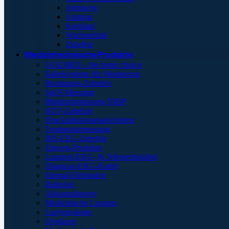
Atemweg
Atmung
Kreislauf
Wärmeerhalt
Zubehör
Medizintechnische Produkte
GOLMED – the better choice
Kabelsysteme für Monitoring
Beatmungs-Zubehör
SpO²-Messung
Blutdruckmessung NIBP
HZV-Zubehör
Druckinfusionsmanschetten
Temperaturmessung
BIS-EEG-Zubehör
Einweg-Produkte
Langzeit-EKG- & Telemetriekabel
Diagnose-EKG-Kabel
Einmal-Elektroden
Batterien
Akkumulatoren
Medizinische Lampen
Laryngoskope
Otoskope