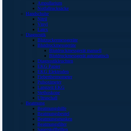
Ampullarium
Notfallrucksäcke
Handschuhe
Nitril
Vinyl
Latex
Diagnostik
Blutzuckermessgeräte
Blutdruckmessgeräte
Blutdruckmessgerät manuell
Blutdruckmessgerät automatisch
Diagnostikleuchten
EKG Papier
EKG Elektroden
Fieberthermometer
Pulsoximeter
Langzeit EKG
Stethoskope
Ultraschall
Beatmung
Beatmungshilfe
Beatmungsbeutel
Beatmungsmasken
Beatmungsfilter
Sauerstoffbrillen