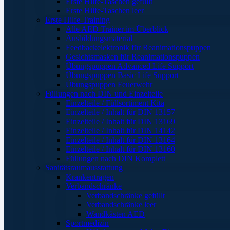
Erste Hilfe-Taschen gefüllt
Erste Hilfe-Taschen leer
Erste Hilfe-Training
Alle AED Trainer im Überblick
Ausbildungsmaterial
Feedbackelektronik für Reanimationspuppen
Gesichtsmasken für Reanimationspuppen
Übungspuppen Advanced Life Support
Übungspuppen Basic Life Support
Übungspuppen Feuerwehr
Füllungen nach DIN und Einzelteile
Einzelteile / Füllsortiment Kita
Einzelteile / Inhalt für DIN 13157
Einzelteile / Inhalt für DIN 13169
Einzelteile / Inhalt für DIN 14142
Einzelteile / Inhalt für DIN 13164
Einzelteile / Inhalt für DIN 13160
Füllungen nach DIN Komplett
Sanitätsraumausstattung
Krankentragen
Verbandschränke
Verbandschränke gefüllt
Verbandschränke leer
Wandkästen AED
Sportmedizin