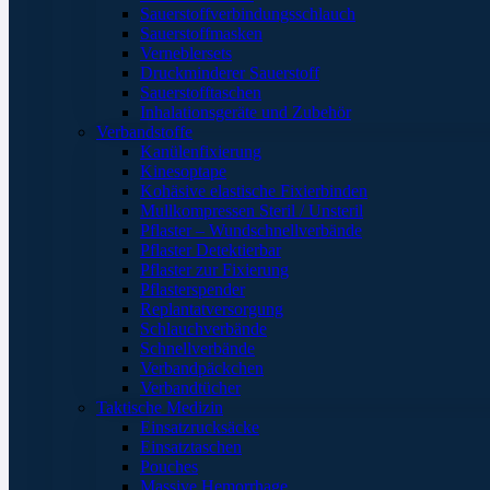
Sauerstoffverbindungsschlauch
Sauerstoffmasken
Verneblersets
Druckminderer Sauerstoff
Sauerstofftaschen
Inhalationsgeräte und Zubehör
Verbandstoffe
Kanülenfixierung
Kinesoptape
Kohäsive elastische Fixierbinden
Mullkompressen Steril / Unsteril
Pflaster – Wundschnellverbände
Pflaster Detektierbar
Pflaster zur Fixierung
Pflasterspender
Replantatversorgung
Schlauchverbände
Schnellverbände
Verbandpäckchen
Verbandtücher
Taktische Medizin
Einsatzrucksäcke
Einsatztaschen
Pouches
Massive Hemorrhage