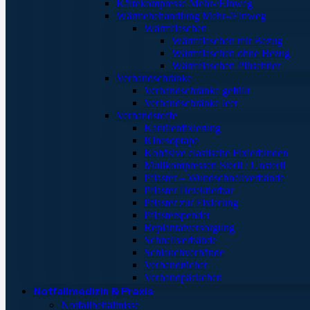
Kältekompresse Mehr-/Einweg
Wärmebehandlung Mehr-/Einweg
Wärmflaschen
Wärmflaschen mit Bezug
Wärmflaschen ohne Bezug
Wärmflaschen Plüschtier
Verbandschränke
Verbandschränke gefüllt
Verbandschränke leer
Verbandstoffe
Kanülenfixierung
Kinesoptape
Kohäsive elastische Fixierbinden
Mullkompressen Steril / Unsteril
Pflaster – Wundschnellverbände
Pflaster Detektierbar
Pflaster zur Fixierung
Pflasterspender
Replantatversorgung
Schnellverbände
Schlauchverbände
Verbandtücher
Verbandpäckchen
Notfallmedizin & Praxis
Notfallbehältnisse