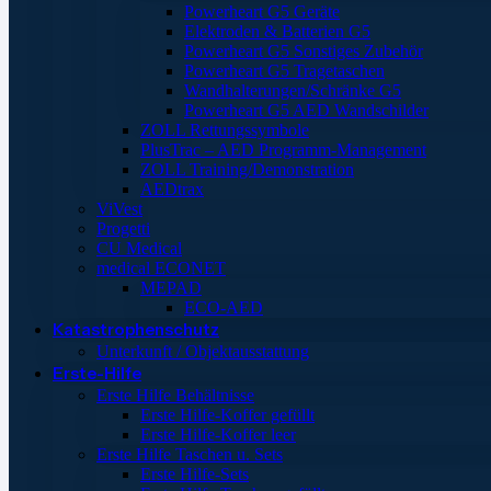
Powerheart G5 Geräte
Elektroden & Batterien G5
Powerheart G5 Sonstiges Zubehör
Powerheart G5 Tragetaschen
Wandhalterungen/Schränke G5
Powerheart G5 AED Wandschilder
ZOLL Rettungssymbole
PlusTrac – AED Programm-Management
ZOLL Training/Demonstration
AEDtrax
ViVest
Progetti
CU Medical
medical ECONET
MEPAD
ECO-AED
Katastrophenschutz
Unterkunft / Objektausstattung
Erste-Hilfe
Erste Hilfe Behältnisse
Erste Hilfe-Koffer gefüllt
Erste Hilfe-Koffer leer
Erste Hilfe Taschen u. Sets
Erste Hilfe-Sets