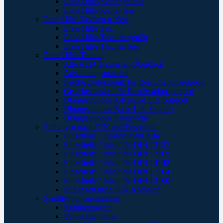
Erste Hilfe-Koffer gefüllt
Erste Hilfe-Koffer leer
Erste Hilfe Taschen u. Sets
Erste Hilfe-Sets
Erste Hilfe-Taschen gefüllt
Erste Hilfe-Taschen leer
Erste Hilfe-Training
Alle AED Trainer im Überblick
Ausbildungsmaterial
Feedbackelektronik für Reanimationspuppen
Gesichtsmasken für Reanimationspuppen
Übungspuppen Advanced Life Support
Übungspuppen Basic Life Support
Übungspuppen Feuerwehr
Füllungen nach DIN und Einzelteile
Einzelteile / Füllsortiment Kita
Einzelteile / Inhalt für DIN 13157
Einzelteile / Inhalt für DIN 13169
Einzelteile / Inhalt für DIN 14142
Einzelteile / Inhalt für DIN 13164
Einzelteile / Inhalt für DIN 13160
Füllungen nach DIN Komplett
Sanitätsraumausstattung
Krankentragen
Verbandschränke