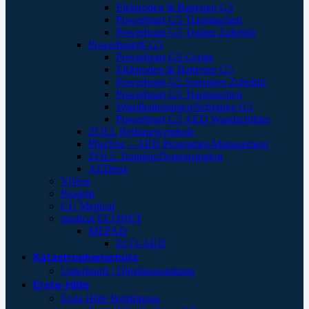
Elektroden & Batterien G3
Powerheart G5 Tragetaschen
Powerheart G3 Trainer Zubehör
Powerheart® G5
Powerheart G5 Geräte
Elektroden & Batterien G5
Powerheart G5 Sonstiges Zubehör
Powerheart G5 Tragetaschen
Wandhalterungen/Schränke G5
Powerheart G5 AED Wandschilder
ZOLL Rettungssymbole
PlusTrac – AED Programm-Management
ZOLL Training/Demonstration
AEDtrax
ViVest
Progetti
CU Medical
medical ECONET
MEPAD
ECO-AED
Katastrophenschutz
Unterkunft / Objektausstattung
Erste-Hilfe
Erste Hilfe Behältnisse