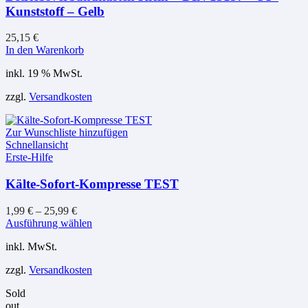
Kunststoff – Gelb
25,15
€
In den Warenkorb
inkl. 19 % MwSt.
zzgl.
Versandkosten
Zur Wunschliste hinzufügen
Schnellansicht
Erste-Hilfe
Kälte-Sofort-Kompresse TEST
1,99
€
–
25,99
€
Dieses
Ausführung wählen
Produkt
inkl. MwSt.
weist
mehrere
zzgl.
Versandkosten
Varianten
auf.
Sold
Die
out