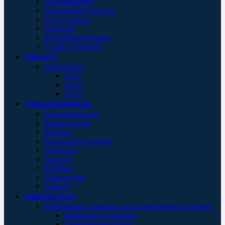
Akkumulatoren
Medizinische Lampen
Laryngoskope
Otoskope
Medizinische Papiere
Geräte / Sonstiges
Zahnarzt
Handschuhe
Nitril
Latex
Vinyl
Taktische Medizin
Einsatzrucksäcke
Einsatztaschen
Pouches
Massive Hemorrhage
Atemweg
Atmung
Kreislauf
Wärmeerhalt
Zubehör
Arbeitsschutz
Prüfplaketten, Etiketten und Qualitätskennzeichnung
Elektrokennzeichnung
Leiterkennzeichnung