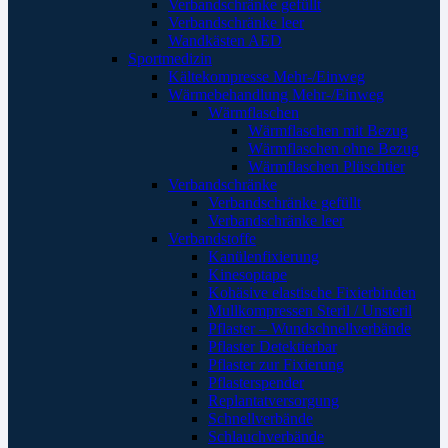
Verbandschränke gefüllt
Verbandschränke leer
Wandkästen AED
Sportmedizin
Kältekompresse Mehr-/Einweg
Wärmebehandlung Mehr-/Einweg
Wärmflaschen
Wärmflaschen mit Bezug
Wärmflaschen ohne Bezug
Wärmflaschen Plüschtier
Verbandschränke
Verbandschränke gefüllt
Verbandschränke leer
Verbandstoffe
Kanülenfixierung
Kinesoptape
Kohäsive elastische Fixierbinden
Mullkompressen Steril / Unsteril
Pflaster – Wundschnellverbände
Pflaster Detektierbar
Pflaster zur Fixierung
Pflasterspender
Replantatversorgung
Schnellverbände
Schlauchverbände