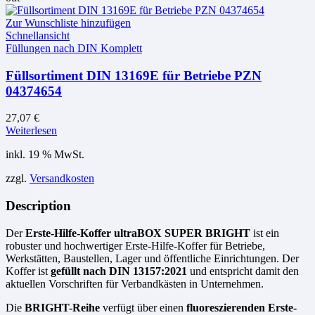
Optionen
können
Zur Wunschliste hinzufügen
auf
Schnellansicht
der
Füllungen nach DIN Komplett
Produktseite
gewählt
Füllsortiment DIN 13169E für Betriebe PZN
werden
04374654
27,07
€
Weiterlesen
inkl. 19 % MwSt.
zzgl.
Versandkosten
Description
Der
Erste-Hilfe-Koffer ultraBOX SUPER BRIGHT
ist ein
robuster und hochwertiger Erste-Hilfe-Koffer für Betriebe,
Werkstätten, Baustellen, Lager und öffentliche Einrichtungen. Der
Koffer ist
gefüllt nach DIN 13157:2021
und entspricht damit den
aktuellen Vorschriften für Verbandkästen in Unternehmen.
Die
BRIGHT-Reihe
verfügt über einen
fluoreszierenden Erste-