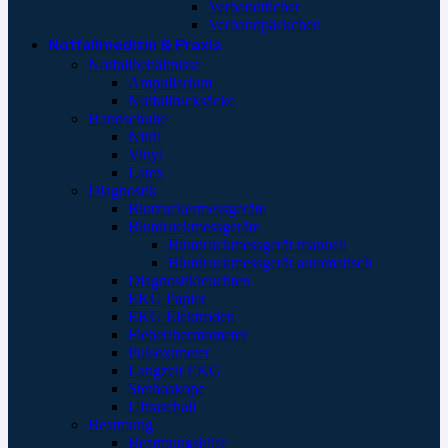
Verbandtücher
Verbandpäckchen
Notfallmedizin & Praxis
Notfallbehältnisse
Ampullarium
Notfallrucksäcke
Handschuhe
Nitril
Vinyl
Latex
Diagnostik
Blutzuckermessgeräte
Blutdruckmessgeräte
Blutdruckmessgerät manuell
Blutdruckmessgerät automatisch
Diagnostikleuchten
EKG Papier
EKG Elektroden
Fieberthermometer
Pulsoximeter
Langzeit EKG
Stethoskope
Ultraschall
Beatmung
Beatmungshilfe