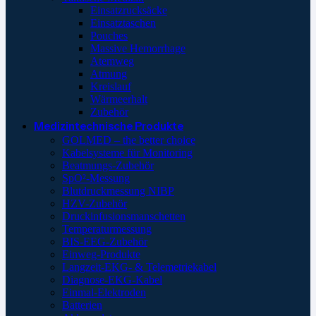
Einsatzrucksäcke
Einsatztaschen
Pouches
Massive Hemorrhage
Atemweg
Atmung
Kreislauf
Wärmeerhalt
Zubehör
Medizintechnische Produkte
GOLMED – the better choice
Kabelsysteme für Monitoring
Beatmungs-Zubehör
SpO²-Messung
Blutdruckmessung NIBP
HZV-Zubehör
Druckinfusionsmanschetten
Temperaturmessung
BIS-EEG-Zubehör
Einweg-Produkte
Langzeit-EKG- & Telemetriekabel
Diagnose-EKG-Kabel
Einmal-Elektroden
Batterien