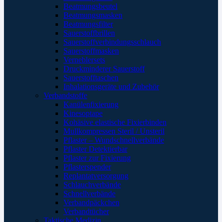
Beatmungsbeutel
Beatmungsmasken
Beatmungsfilter
Sauerstoffbrillen
Sauerstoffverbindungsschlauch
Sauerstoffmasken
Verneblersets
Druckminderer Sauerstoff
Sauerstofftaschen
Inhalationsgeräte und Zubehör
Verbandstoffe
Kanülenfixierung
Kinesoptape
Kohäsive elastische Fixierbinden
Mullkompressen Steril / Unsteril
Pflaster – Wundschnellverbände
Pflaster Detektierbar
Pflaster zur Fixierung
Pflasterspender
Replantatversorgung
Schlauchverbände
Schnellverbände
Verbandpäckchen
Verbandtücher
Taktische Medizin