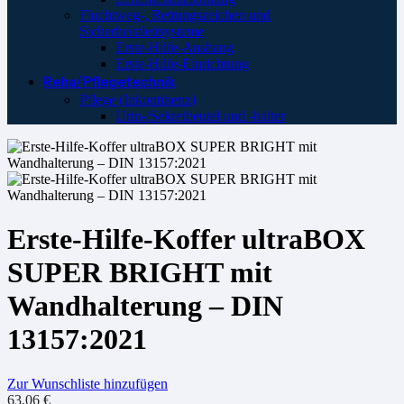
Fluchtweg-, Rettungszeichen und
Sicherheistleitsysteme
Erste-Hilfe-Aushang
Erste-Hilfe-Einrichtung
Reha/Pflegetechnik
Pflege (Inkontinenz)
Urin-/Sekretbeutel und -halter
Erste-Hilfe-Koffer ultraBOX
SUPER BRIGHT mit
Wandhalterung – DIN
13157:2021
Zur Wunschliste hinzufügen
63,06
€