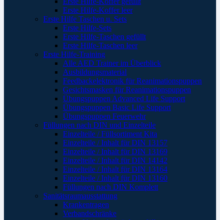
Erste Hilfe-Koffer gefüllt
Erste Hilfe-Koffer leer
Erste Hilfe Taschen u. Sets
Erste Hilfe-Sets
Erste Hilfe-Taschen gefüllt
Erste Hilfe-Taschen leer
Erste Hilfe-Training
Alle AED Trainer im Überblick
Ausbildungsmaterial
Feedbackelektronik für Reanimationspuppen
Gesichtsmasken für Reanimationspuppen
Übungspuppen Advanced Life Support
Übungspuppen Basic Life Support
Übungspuppen Feuerwehr
Füllungen nach DIN und Einzelteile
Einzelteile / Füllsortiment Kita
Einzelteile / Inhalt für DIN 13157
Einzelteile / Inhalt für DIN 13169
Einzelteile / Inhalt für DIN 14142
Einzelteile / Inhalt für DIN 13164
Einzelteile / Inhalt für DIN 13160
Füllungen nach DIN Komplett
Sanitätsraumausstattung
Krankentragen
Verbandschränke