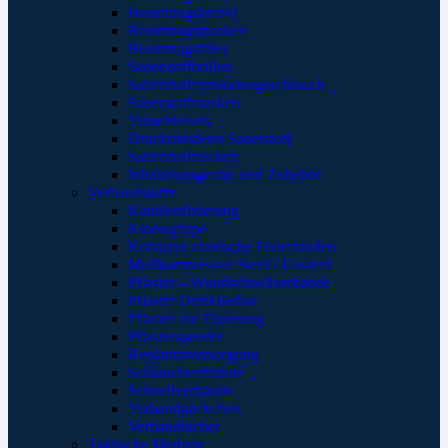
Beatmungsbeutel
Beatmungsmasken
Beatmungsfilter
Sauerstoffbrillen
Sauerstoffverbindungsschlauch
Sauerstoffmasken
Verneblersets
Druckminderer Sauerstoff
Sauerstofftaschen
Inhalationsgeräte und Zubehör
Verbandstoffe
Kanülenfixierung
Kinesoptape
Kohäsive elastische Fixierbinden
Mullkompressen Steril / Unsteril
Pflaster – Wundschnellverbände
Pflaster Detektierbar
Pflaster zur Fixierung
Pflasterspender
Replantatversorgung
Schlauchverbände
Schnellverbände
Verbandpäckchen
Verbandtücher
Taktische Medizin