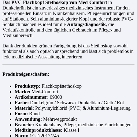
Das
PVC Flachkopf Stethoskop von Med-Comfort
in
Dunkelgrün ist ein zuverlässiges medizinisches Instrument für den
professionellen Einsatz in Krankenhäusern, Pflegeeinrichtungen und
auf Stationen. Sein aluminium-legierter Kopf und der robuste PVC-
Schlauch machen es ideal für die
Anfangsdiagnostik
, die
Verlaufskontrolle und den täglichen Gebrauch im Pflege- und
Medizinbereich.
Dank der dunklen grünen Farbgebung ist das Stethoskop sowohl
funktional als auch optisch ansprechend und lässt sich problemlos in
jede medizinische Ausstattung integrieren.
Produkteigenschaften:
Produkttyp:
Flachkopfstethoskop
Marke:
Med-Comfort
Artikelnummer:
09300
Farbe:
Dunkelgrün / Schwarz / Dunkelblau / Gelb / Rot
Material:
Polyvinylchlorid (PVC) & Aluminium-Legierung
Form:
Rund
Anwendung:
Mehrwegprodukt
Branche:
Krankenhaus, Pflege, medizinische Einrichtungen
Medizinproduktklasse:
Klasse I
Norm:
(EU) 2017/745