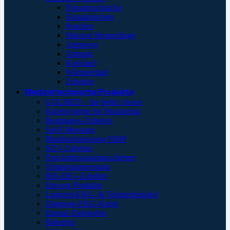
Einsatzrucksäcke
Einsatztaschen
Pouches
Massive Hemorrhage
Atemweg
Atmung
Kreislauf
Wärmeerhalt
Zubehör
Medizintechnische Produkte
GOLMED – the better choice
Kabelsysteme für Monitoring
Beatmungs-Zubehör
SpO²-Messung
Blutdruckmessung NIBP
HZV-Zubehör
Druckinfusionsmanschetten
Temperaturmessung
BIS-EEG-Zubehör
Einweg-Produkte
Langzeit-EKG- & Telemetriekabel
Diagnose-EKG-Kabel
Einmal-Elektroden
Batterien