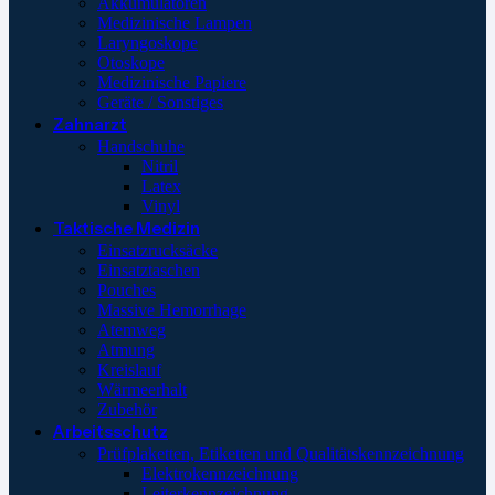
Akkumulatoren
Medizinische Lampen
Laryngoskope
Otoskope
Medizinische Papiere
Geräte / Sonstiges
Zahnarzt
Handschuhe
Nitril
Latex
Vinyl
Taktische Medizin
Einsatzrucksäcke
Einsatztaschen
Pouches
Massive Hemorrhage
Atemweg
Atmung
Kreislauf
Wärmeerhalt
Zubehör
Arbeitsschutz
Prüfplaketten, Etiketten und Qualitätskennzeichnung
Elektrokennzeichnung
Leiterkennzeichnung