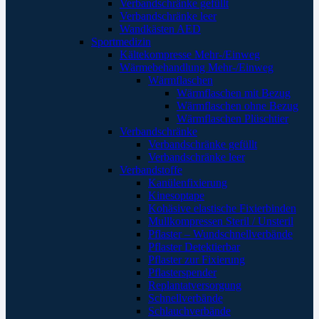
Verbandschränke gefüllt
Verbandschränke leer
Wandkästen AED
Sportmedizin
Kältekompresse Mehr-/Einweg
Wärmebehandlung Mehr-/Einweg
Wärmflaschen
Wärmflaschen mit Bezug
Wärmflaschen ohne Bezug
Wärmflaschen Plüschtier
Verbandschränke
Verbandschränke gefüllt
Verbandschränke leer
Verbandstoffe
Kanülenfixierung
Kinesoptape
Kohäsive elastische Fixierbinden
Mullkompressen Steril / Unsteril
Pflaster – Wundschnellverbände
Pflaster Detektierbar
Pflaster zur Fixierung
Pflasterspender
Replantatversorgung
Schnellverbände
Schlauchverbände