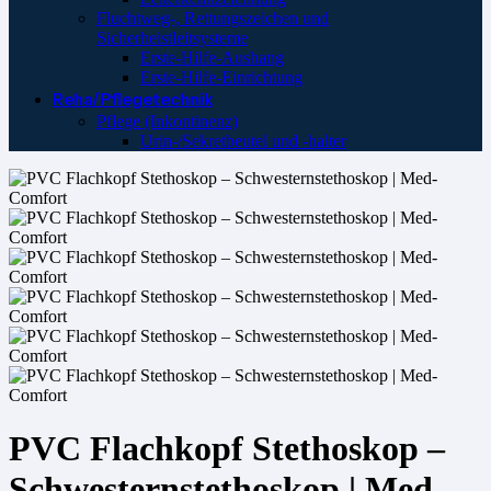
Fluchtweg-, Rettungszeichen und
Sicherheistleitsysteme
Erste-Hilfe-Aushang
Erste-Hilfe-Einrichtung
Reha/Pflegetechnik
Pflege (Inkontinenz)
Urin-/Sekretbeutel und -halter
PVC Flachkopf Stethoskop –
Schwesternstethoskop | Med-