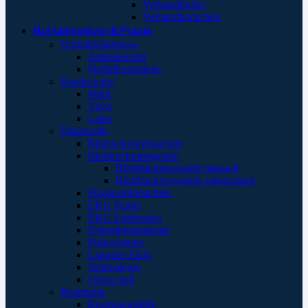
Verbandtücher
Verbandpäckchen
Notfallmedizin & Praxis
Notfallbehältnisse
Ampullarium
Notfallrucksäcke
Handschuhe
Nitril
Vinyl
Latex
Diagnostik
Blutzuckermessgeräte
Blutdruckmessgeräte
Blutdruckmessgerät manuell
Blutdruckmessgerät automatisch
Diagnostikleuchten
EKG Papier
EKG Elektroden
Fieberthermometer
Pulsoximeter
Langzeit EKG
Stethoskope
Ultraschall
Beatmung
Beatmungshilfe