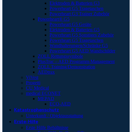
Elektroden & Batterien G3
Powerheart G5 Tragetaschen
Powerheart G3 Trainer Zubehör
Powerheart® G5
Powerheart G5 Geräte
Elektroden & Batterien G5
Powerheart G5 Sonstiges Zubehör
Powerheart G5 Tragetaschen
Wandhalterungen/Schränke G5
Powerheart G5 AED Wandschilder
ZOLL Rettungssymbole
PlusTrac – AED Programm-Management
ZOLL Training/Demonstration
AEDtrax
ViVest
Progetti
CU Medical
medical ECONET
MEPAD
ECO-AED
Katastrophenschutz
Unterkunft / Objektausstattung
Erste-Hilfe
Erste Hilfe Behältnisse